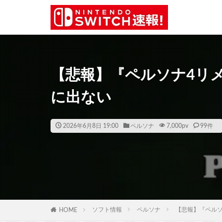
【悲報】『ペルソナ4リメイ
に出ない
2026年6月8日 19:00
ペルソナ
7,000
pv
99件
ソフト情報
ペルソナ
【悲報】『ペルソナ
HOME