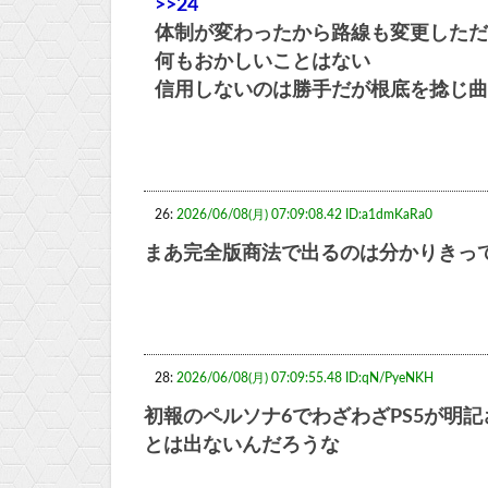
>>24
体制が変わったから路線も変更しただ
何もおかしいことはない
信用しないのは勝手だが根底を捻じ曲
26:
2026/06/08(月) 07:09:08.42 ID:a1dmKaRa0
まあ完全版商法で出るのは分かりきっ
28:
2026/06/08(月) 07:09:55.48 ID:qN/PyeNKH
初報のペルソナ6でわざわざPS5が明
とは出ないんだろうな