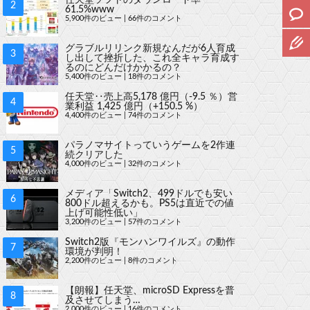
61.5%www
5,900件のビュー
|
66件のコメント
グラブルリリンク新規なんだが6人育成
し出して挫折した、これ全キャラ育成す
るのにどんだけかかるの？
5,400件のビュー
|
18件のコメント
任天堂‥売上高5,178 億円（-9.5 ％）営
業利益 1,425 億円（+150.5 %）
4,400件のビュー
|
74件のコメント
パラノマサイトっていうゲームを2作連
続クリアした
4,000件のビュー
|
32件のコメント
メディア「Switch2、499ドルでも安い
800ドル超えるかも。PS5は直近での値
上げ可能性低い」
3,200件のビュー
|
57件のコメント
Switch2版『モンハンワイルズ』の動作
環境が判明！
2,200件のビュー
|
8件のコメント
【朗報】任天堂、microSD Expressを普
及させてしまう…
2,000件のビュー
|
16件のコメント