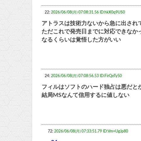
22:
2026/06/08(月) 07:08:31.56 ID:hkX0q9US0
アトラスは技術力ないから急に出され
ただこれで発売日までに対応できなか
なるくらいは覚悟した方がいい
24:
2026/06/08(月) 07:08:56.53 ID:FirQeTy50
フィルはソフトのハード独占は悪だと
結局MSなんて信用するに値しない
72:
2026/06/08(月) 07:33:51.79 ID:Vm+UgJp80