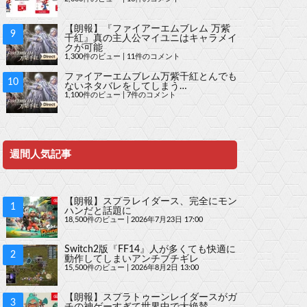
【朗報】『ファイアーエムブレム 万紫
千紅』真の主人公マイユニはキャラメイ
クが可能
1,300件のビュー
|
11件のコメント
ファイアーエムブレム万紫千紅とんでも
ないネタバレをしてしまう…
1,100件のビュー
|
7件のコメント
週間人気記事
【朗報】スプラレイダース、完全にモン
ハンだと話題に
18,500件のビュー
|
2026年7月23日 17:00
Switch2版『FF14』人が多くても快適に
動作してしまいアンチブチギレ
15,500件のビュー
|
2026年8月2日 13:00
【朗報】スプラトゥーンレイダースがガ
チの神ゲーすぎて世界中で大絶賛