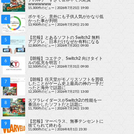
wwwwwww
15,300件のビュー
|
2026年7月25日 19:00
ポケモン、意外にも子供人気がかなり低
かった事が判明
13,900件のビュー
|
2026年7月29日 21:00
【悲報】とあるソフトの Switch2 無料
アプグレ、日本だけなぜか有料になる
12,800件のビュー
|
2026年7月20日 09:00
【朗報】コエテク、Switch2 向けタイト
ルの拡充を明言！
12,500件のビュー
|
2026年7月31日 09:00
【朗報】任天堂がモノリスソフトを買収
したことがゲーム史上最高の神の一手だ
ったと海外で話題に
12,200件のビュー
|
2026年7月27日 13:00
スプラレイダースがSwitch2の性能を一
番活かしたソフトだと話題に
11,700件のビュー
|
2026年7月24日 15:00
【悲報】マーベラス、無事テンセントに
捨てられて終わる
11,000件のビュー
|
2026年8月1日 23:30