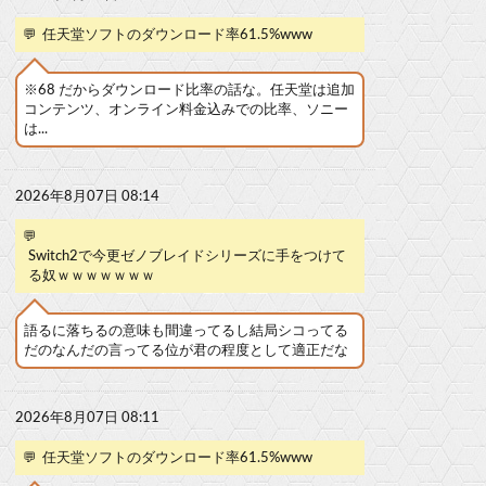
💬
任天堂ソフトのダウンロード率61.5%www
※68 だからダウンロード比率の話な。任天堂は追加
コンテンツ、オンライン料金込みでの比率、ソニー
は...
2026年8月07日 08:14
💬
Switch2で今更ゼノブレイドシリーズに手をつけて
る奴ｗｗｗｗｗｗｗ
語るに落ちるの意味も間違ってるし結局シコってる
だのなんだの言ってる位が君の程度として適正だな
2026年8月07日 08:11
💬
任天堂ソフトのダウンロード率61.5%www