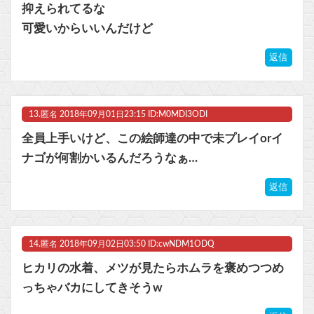
抑えられてるな
可愛いからいいんだけど
返信
13.
匿名
2018年09月01日23:15 ID:M0MDI3ODI
全員上手いけど、この絵師達の中で未プレイorイ
ナゴが何割かいるんだろうなぁ…
返信
14.
匿名
2018年09月02日03:50 ID:cwNDM1ODQ
ヒカリの水着、メツが見たらホムラを褒めつつめ
っちゃバカにしてきそうw