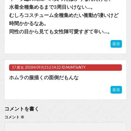
水着全種集めるまで3周目いけない…。
むしろコスチューム全種集めたい衝動が凄いけど
時間かかるなあ。
同性の目から見ても女性陣可愛すぎて辛い…。
返信
17.
匿名
2018年09月21日14:22 ID:MzMTIxNTY
ホムラの服描くの面倒だもんな
返信
コメントを書く
コメント
※