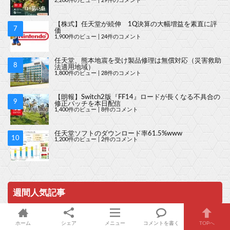
2,200件のビュー
|
29件のコメント
【株式】任天堂が続伸 1Q決算の大幅増益を素直に評
価
1,900件のビュー
|
24件のコメント
任天堂、熊本地震を受け製品修理は無償対応（災害救助
法適用地域）
1,800件のビュー
|
28件のコメント
【朗報】Switch2版『FF14』ロードが長くなる不具合の
修正パッチを本日配信
1,400件のビュー
|
8件のコメント
任天堂ソフトのダウンロード率61.5%www
1,200件のビュー
|
2件のコメント
週間人気記事
ホーム
シェア
メニュー
コメントを書く
TOPへ
【朗報】スプラレイダース、完全にモンハンだと話題に