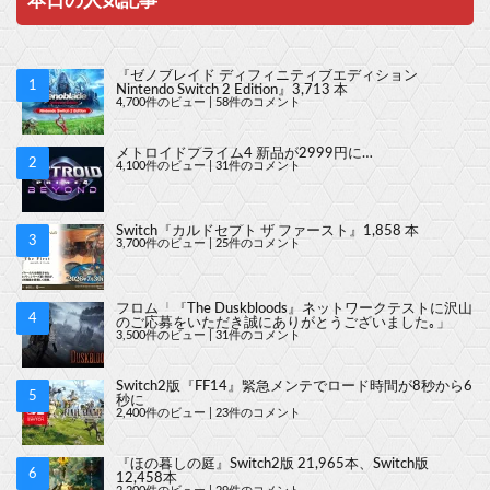
本日の人気記事
『ゼノブレイド ディフィニティブエディション
Nintendo Switch 2 Edition』3,713 本
4,700件のビュー
|
58件のコメント
メトロイドプライム4 新品が2999円に…
4,100件のビュー
|
31件のコメント
Switch『カルドセプト ザ ファースト』1,858 本
3,700件のビュー
|
25件のコメント
フロム「『The Duskbloods』ネットワークテストに沢山
のご応募をいただき誠にありがとうございました｡」
3,500件のビュー
|
31件のコメント
Switch2版『FF14』緊急メンテでロード時間が8秒から6
秒に
2,400件のビュー
|
23件のコメント
『ほの暮しの庭』Switch2版 21,965本、Switch版
12,458本