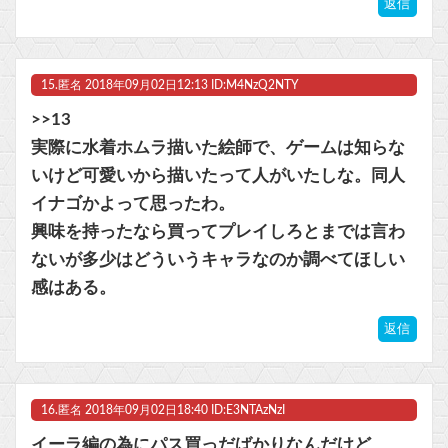
返信
15.
匿名
2018年09月02日12:13 ID:M4NzQ2NTY
>>13
実際に水着ホムラ描いた絵師で、ゲームは知らな
いけど可愛いから描いたって人がいたしな。同人
イナゴかよって思ったわ。
興味を持ったなら買ってプレイしろとまでは言わ
ないが多少はどういうキャラなのか調べてほしい
感はある。
返信
16.
匿名
2018年09月02日18:40 ID:E3NTAzNzI
イーラ編の為にパス買っだばかりなんだけど、