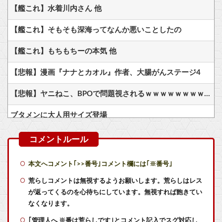
【艦これ】水着川内さん 他
【艦これ】そもそも深海ってなんか悪いことしたの
【艦これ】もちもちーの本気 他
【悲報】漫画『ナナとカオル』作者、大腸がんステージ4
【悲報】ヤニねこ、BPOで問題視されるｗｗｗｗｗｗｗｗｗｗｗｗｗ
ブタメンに大人用サイズ登場
フロム「ダークソウルを完結させるでー！」←おおええやん
『ゼノブレイド ディフィニティブエディション Nintendo Switch 2 Edition』3,713 本
本文へコメント｢>>番号｣コメント欄には｢※番号｣
ガキ「世界を救います」←飽きた。おっさんにしろ
荒らしコメントは無視するようお願いします。荒らしはレス
が返ってくるのを心待ちにしています。無視すれば飽きてい
「スプラトゥーンレイダース」、2周目でもまだ緑茶ｗｗｗｗｗｗ
なくなります。
｢管理人へ ※番は荒らしです｣とコメント記入でスグ対応し
ダークゴシックな2D弾幕STG『カラドリウス2』発売決定！