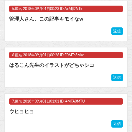
5.
匿名
2018年09月01日00:23 ID:AxMjI2NTk
管理人さん、この記事キモイなw
返信
6.
匿名
2018年09月01日00:26 ID:E0MTc3Mzc
はるこん先生のイラストがどちゃシコ
返信
7.
匿名
2018年09月01日01:01 ID:I4MTA0MTU
ウヒョヒョ
返信