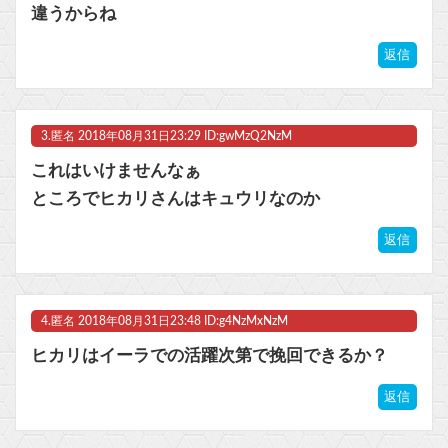
違うからね
返信
Powered by livedoor 相互RSS
3.
匿名
2018年08月31日23:29 ID:gwMzQ2NzM
これはいけませんなぁ
ところでヒカリさんはキュウリなのか
返信
4.
匿名
2018年08月31日23:48 ID:g4NzMxNzM
ヒカリはイーラでの活躍次第で挽回できるか？
返信