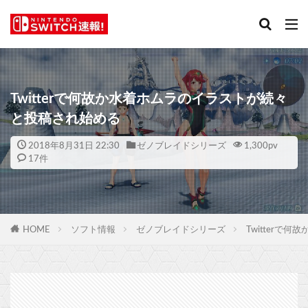
Twitterで何故か水着ホムラのイラストが続々
と投稿され始める
2018年8月31日 22:30
ゼノブレイドシリーズ
1,300
pv
17件
HOME
ソフト情報
ゼノブレイドシリーズ
Twitter