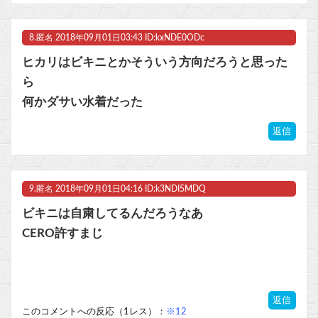
8.
匿名
2018年09月01日03:43 ID:kxNDE0ODc
ヒカリはビキニとかそういう方向だろうと思った
ら
何かダサい水着だった
返信
9.
匿名
2018年09月01日04:16 ID:k3NDI5MDQ
ビキニは自粛してるんだろうなあ
CERO許すまじ
返信
このコメントへの反応（1レス）：
※12