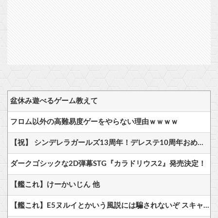
盆休み遊べるゲーム教えて
フロム以外の高難易度ゲーをやらない理由ｗｗｗｗ
【祝】 シンデレラガールズ13周年！デレステ10周年おめでとう！ガチャ更新SSR八神マキノ・イベントSRイヴ、SR望月聖！
ダークゴシックな2D弾幕STG『カラドリウス2』発売決定！
【艦これ】けーかいじん 他
【艦これ】E5ヌルイとかいう風説には騙されないぞ スキャンプくらいヌルイのなら考える