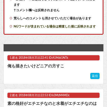
ます
【朗報】金曜ロードショーで8番出口が地上波初放送wwwwwwwww
↑コメント欄へは反映されません
荒らしへのコメントも消させていただく場合があります
【炎上】38歳の現役格闘家さん「批判覚悟で言います。19歳の彼女と結婚しました」→案の定オバサン達に見つかり炎上他
NGワードが含まれている場合は精査した後に反映されます
シュート選手が結婚を発表、ネモ選手とウメハラ選手が婚姻届の証人に。
ニシ「頼む！ディスクを廃止しないでくれ！中古で買えなくなるんだ！」
【ヤニねこ】薬物中毒のヤクねこの末路が心配でならない・・・
1.
匿名
2018年08月31日22:41 ID:A1Mzk1NTk
【お誕生日】逢田さん（34）の奇行・奇言で打線組んだ・・・他
俺も描きたいけどニアの方すこ
幽☆遊☆白書（全19巻）←これｗｗｗｗｗｗｗｗｗｗｗｗｗｗ他
返信
【ウマ娘】ドンナと海行きてえなあ
マスク 十兆円を失う‥投資家「アメリカ党？バカかコイツw」
2.
匿名
2018年08月31日22:53 ID:k3MzM4MDc
ビットコイン再び1600万円へ。ドル円は147円に
素の格好がエチエチなのと水着がエチエチなのは