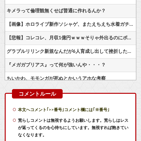
キメラって倫理観無くせば普通に作れるんか？
【画像】ホロライブ新作ソシャゲ、またえちえち水着ガチャｗｗ
【悲報】コレコレ、月収1億円ｗｗｗそりゃ外出るのにボディガードつけるわ…
グラブルリリンク新規なんだが6人育成し出して挫折した、これ全キャラ育成するのにどんだけかかるの？
『メガガブリアス』って何が強いんや・・・？
ちいかわ、モモンガが死ぬとかいうアホな考察
【悲報】漫画『ナナとカオル』作者、大腸がんステージ4
【艦これ】今から提督に着任するなら皆吹雪初期艦なんだろうか
本文へコメント｢>>番号｣コメント欄には｢※番号｣
【艦これ】授業中に居眠りふぶき 他
荒らしコメントは無視するようお願いします。荒らしはレス
が返ってくるのを心待ちにしています。無視すれば飽きてい
【艦これ】E4とE5はどっちの方が難しい？ E5甲はウイニングランって聞いたんだけど
なくなります。