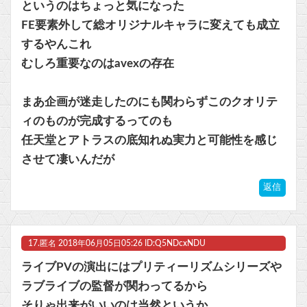
というのはちょっと気になった
FE要素外して総オリジナルキャラに変えても成立
するやんこれ
むしろ重要なのはavexの存在
まあ企画が迷走したのにも関わらずこのクオリテ
ィのものが完成するってのも
任天堂とアトラスの底知れぬ実力と可能性を感じ
させて凄いんだが
返信
17.
匿名
2018年06月05日05:26 ID:Q5NDcxNDU
ライブPVの演出にはプリティーリズムシリーズや
ラブライブの監督が関わってるから
そりゃ出来がいいのは当然というか