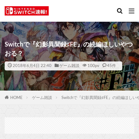
Switchで『幻影異聞録♯FE』の続編ほしいやつ
おる？
2018年6月4日 22:40
ゲーム雑談
100
pv
45件
HOME
ゲーム雑談
Switchで『幻影異聞録♯FE』の続編ほし