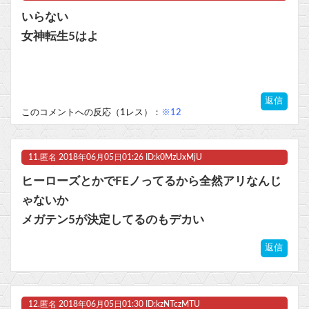
いらない
女神転生5はよ
返信
このコメントへの反応（1レス）：
※12
11.
匿名
2018年06月05日01:26 ID:k0MzUxMjU
ヒーローズとかでFEノってるから全然アリなんじ
ゃないか
メガテン5が決定してるのもデカい
返信
12.
匿名
2018年06月05日01:30 ID:kzNTczMTU