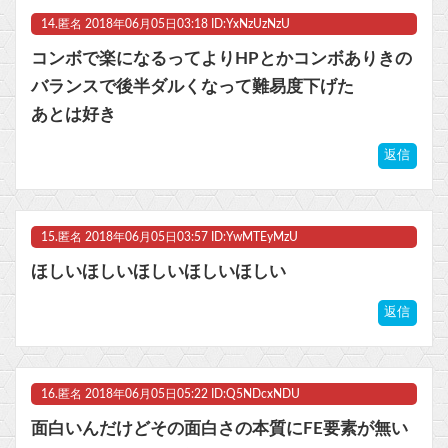
14.
匿名
2018年06月05日03:18 ID:YxNzUzNzU
コンボで楽になるってよりHPとかコンボありきの
バランスで後半ダルくなって難易度下げた
あとは好き
返信
15.
匿名
2018年06月05日03:57 ID:YwMTEyMzU
ほしいほしいほしいほしいほしい
返信
16.
匿名
2018年06月05日05:22 ID:Q5NDcxNDU
面白いんだけどその面白さの本質にFE要素が無い