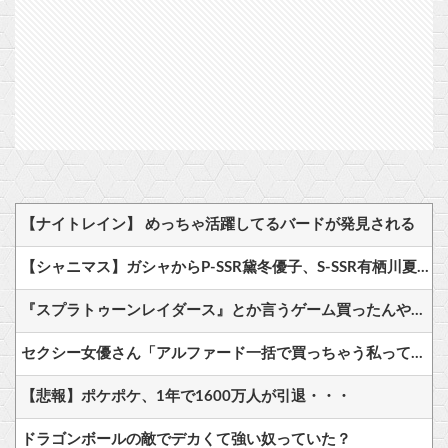
【ナイトレイン】 めっちゃ活躍してるバードが発見される
【シャニマス】ガシャからP-SSR黛冬優子、S-SSR有栖川夏葉が登場！イベントS-SR福丸小糸！
『スプラトゥーンレイダース』とか言うゲーム買ったんやけど
セクシー女優さん「アルファード一括で買っちゃう私って素敵！」→ツッコミどころありすぎる写真で話題に
【悲報】ポケポケ、1年で1600万人が引退・・・
ドラゴンボールの敵でデカくて強い奴っていた？