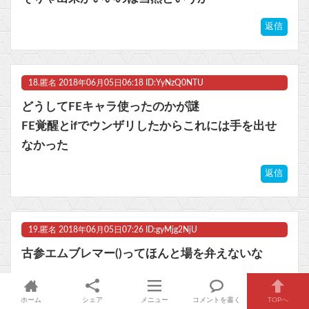
返信
18.
匿名
2018年06月05日06:18 ID:YyNzQ0NTU
どうしてFEキャラ使ったのかが謎
FE覚醒とifでウンザリしたからこれには手を出せ
なかった
返信
19.
匿名
2018年06月05日07:26 ID:gyMjg2NjU
古参エムブレマー()ってほんと場を弁えないな
ホーム
シェア
メニュー
コメントを書く
TOPへ