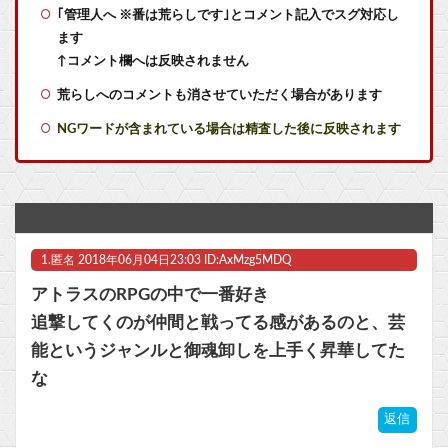
｢管理人へ ※番は荒らしです｣とコメント記入でスグ対応し
【艦これ】ヴァトールはなんて呼べばいいんだろうね
ます
ソフトの入れ替えなんて10秒で済むのにそれを面倒くさいとかDL版選ぶ理由だわとかなんなんアホなのか
↑コメント欄へは反映されません
荒らしへのコメントも消させていただく場合があります
近畿大学准教授、苦言「みいちゃん呼びが揶揄する言葉として使われ、当事者から具体的な苦痛が訴えられている。文化芸術は人を傷つけてもよい。ただし、傷つけ方がある」他
NGワードが含まれている場合は精査した後に反映されます
【ラブライブ！】【動画】ひーが後輩にお姉ちゃん呼びさせてる…【声優】他
【急募】おまえらの人生で1番ハマったゲームを挙げてけ
【ウマ娘】夜に食べるアイスおいち！「きーん」ってするち。
1.
匿名
2018年06月04日23:03 ID:AxMzg5MDQ
【にじさんじ】本日20時から、ののはとあゆゆでコラボ！
アトラスのRPGの中で一番好き
【UFO戦士ダイアポロン】NEO ダイナマイトアクション「ダイアポロン アニメカラーVer.」アクションフィギュア【予約開始】他
追撃してくのが仲間と戦ってる感があるのと、芸
能というジャンルと御魂卸しを上手く昇華してた
部屋作りゲーム、確率で出現するイカを見るとクラッシュする不具合が発生
な
【ポケモンGO】「色違い000個体」とかい逆にレアな個体
返信
マスク 十兆円を失う‥投資家「アメリカ党？バカかコイツw」