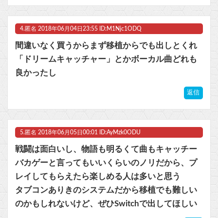
4.
匿名
2018年06月04日23:55 ID:M1Njc1ODQ
間違いなく買うからまず移植からでも出しとくれ
「ドリームキャッチャー」とかボーカル曲どれも
良かったし
返信
5.
匿名
2018年06月05日00:01 ID:AyMzk0ODU
戦闘は面白いし、物語も明るくて曲もキャッチー
バカゲーと言ってもいいくらいのノリだから、プ
レイしてもらえたら楽しめる人は多いと思う
タブコンありきのシステムだから移植でも難しい
のかもしれないけど、ぜひSwitchで出してほしい