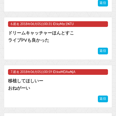
返信
6.
匿名
2018年06月05日00:31 ID:kyMzc1NTU
ドリームキャッチャーほんとすこ
ライブPVも良かった
返信
7.
匿名
2018年06月05日00:59 ID:kwMDAwNjA
移植してほしいー
おねがーい
返信