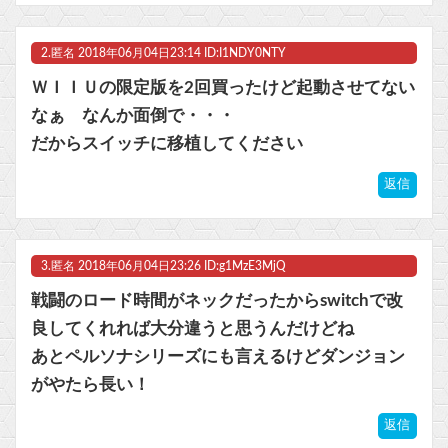
ビットコイン再び1600万円へ。ドル円は147円に
2.
匿名
2018年06月04日23:14 ID:I1NDY0NTY
ＷＩＩＵの限定版を2回買ったけど起動させてない
なぁ なんか面倒で・・・
だからスイッチに移植してください
Powered by livedoor 相互RSS
返信
3.
匿名
2018年06月04日23:26 ID:g1MzE3MjQ
戦闘のロード時間がネックだったからswitchで改
良してくれれば大分違うと思うんだけどね
あとペルソナシリーズにも言えるけどダンジョン
がやたら長い！
返信