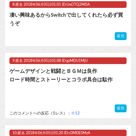
8.
匿名
2018年06月05日01:01 ID:UxOTQ2MDA
凄い興味あるからSwitchで出してくれたら必ず買
うぞ
返信
9.
匿名
2018年06月05日01:08 ID:gzMDU1MjU
ゲームデザインと戦闘とＢＧＭは良作
ロード時間とストーリーとコラボ具合は駄作
返信
このコメントへの反応（1レス）：
※12
10.
匿名
2018年06月05日01:20 ID:c0MDE0MzA