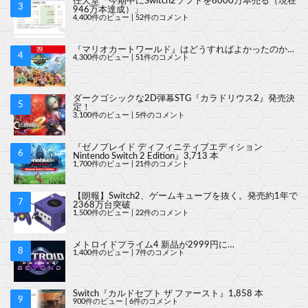
任天堂「今期中にSwitch2ソフトを6000万本売る（現在
946万本達成）」
4,400件のビュー
|
52件のコメント
『マリオカートワールド』はどうすればよかったのか…
4,300件のビュー
|
51件のコメント
ダークゴシックな2D弾幕STG『カラドリウス2』発売決
定！
3,100件のビュー
|
5件のコメント
『ゼノブレイド ディフィニティブエディション
Nintendo Switch 2 Edition』3,713 本
1,700件のビュー
|
21件のコメント
【朗報】Switch2、ゲームキューブを抜く。発売約1年で
2368万台突破
1,500件のビュー
|
22件のコメント
メトロイドプライム4 新品が2999円に…
1,400件のビュー
|
7件のコメント
Switch『カルドセプト ザ ファースト』1,858 本
900件のビュー
|
6件のコメント