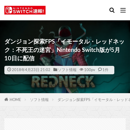
ダンジョン探索FPS「イモータル・レッドネッ
ク：不死王の迷宮」Nintendo Switch版が5月
10日に配信
2018年4月23日 21:02
ソフト情報
100
pv
1件
HOME
ソフト情報
ダンジョン探索FPS「イモータル・レッドネック