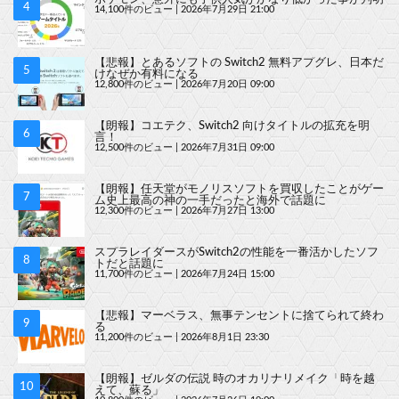
14,100件のビュー
|
2026年7月29日 21:00
【悲報】とあるソフトの Switch2 無料アプグレ、日本だ
けなぜか有料になる
12,800件のビュー
|
2026年7月20日 09:00
【朗報】コエテク、Switch2 向けタイトルの拡充を明
言！
12,500件のビュー
|
2026年7月31日 09:00
【朗報】任天堂がモノリスソフトを買収したことがゲー
ム史上最高の神の一手だったと海外で話題に
12,300件のビュー
|
2026年7月27日 13:00
スプラレイダースがSwitch2の性能を一番活かしたソフ
トだと話題に
11,700件のビュー
|
2026年7月24日 15:00
【悲報】マーベラス、無事テンセントに捨てられて終わ
る
11,200件のビュー
|
2026年8月1日 23:30
【朗報】ゼルダの伝説 時のオカリナリメイク「時を越
えて、蘇る」