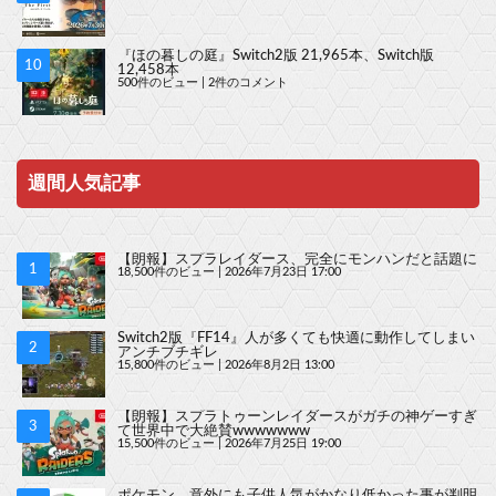
『ほの暮しの庭』Switch2版 21,965本、Switch版
12,458本
500件のビュー
|
2件のコメント
週間人気記事
【朗報】スプラレイダース、完全にモンハンだと話題に
18,500件のビュー
|
2026年7月23日 17:00
Switch2版『FF14』人が多くても快適に動作してしまい
アンチブチギレ
15,800件のビュー
|
2026年8月2日 13:00
【朗報】スプラトゥーンレイダースがガチの神ゲーすぎ
て世界中で大絶賛wwwwwww
15,500件のビュー
|
2026年7月25日 19:00
ポケモン、意外にも子供人気がかなり低かった事が判明