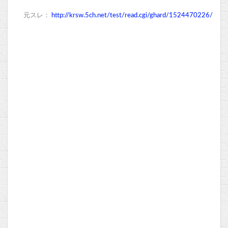
元スレ：
http://krsw.5ch.net/test/read.cgi/ghard/1524470226/