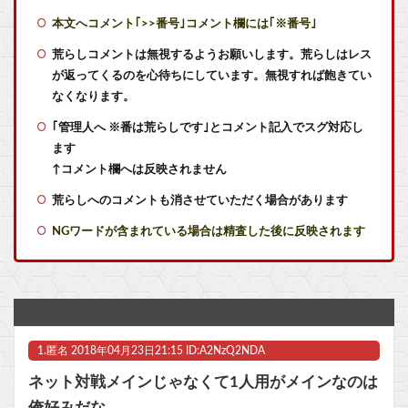
【艦これ】ナマケモノアガノウサギ 他
本文へコメント｢>>番号｣コメント欄には｢※番号｣
【艦これ】もちもちーの本気 他
荒らしコメントは無視するようお願いします。荒らしはレス
が返ってくるのを心待ちにしています。無視すれば飽きてい
【艦これ】E4甲モガ切って攻略中にモガ落ちたんだけどE5甲で使うために育てる価値ある？
なくなります。
｢管理人へ ※番は荒らしです｣とコメント記入でスグ対応し
【艦これ】てーいとーくさんっ♪ 他
ます
【艦これ】競泳水着いんのかよ
↑コメント欄へは反映されません
荒らしへのコメントも消させていただく場合があります
【画像】株の暴落を描いた漫画、ガチで怖いwwwww他
NGワードが含まれている場合は精査した後に反映されます
1日30分のショートスリーパー・堀大輔さん、短時間睡眠を批判する高須幹弥氏のYouTubeに出演しブチギレ！「あの、ナメてます？」
【画像】「HUNTER×HUNTER」のキャラと同じ部屋に1時間閉じ込められるなら誰が良い？？？
【ラブライブ！】【画像】侑ちゃんとかのんちゃんの仲睦まじい作曲他
1.
匿名
2018年04月23日21:15 ID:A2NzQ2NDA
艦これ絵師「AIってみんな言うけど違います！証拠はこれです！」→結果……
ネット対戦メインじゃなくて1人用がメインなのは
【ペルキチ悲報】ペルソナ、完全にXBOXのモノになる
俺好みだな