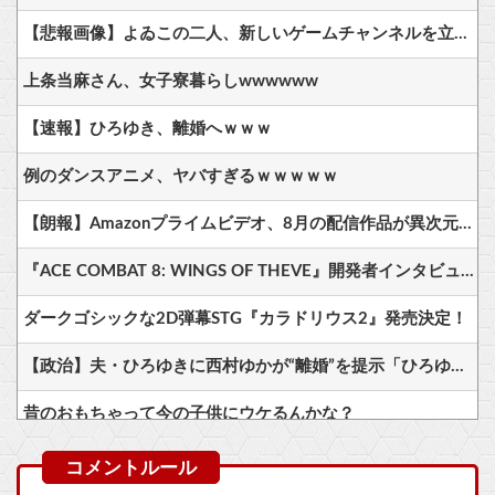
【悲報画像】よゐこの二人、新しいゲームチャンネルを立ち上げるwwww
上条当麻さん、女子寮暮らしwwwwww
【速報】ひろゆき、離婚へｗｗｗ
例のダンスアニメ、ヤバすぎるｗｗｗｗｗ
【朗報】Amazonプライムビデオ、8月の配信作品が異次元の凄さ！体感気温50度越えへ
『ACE COMBAT 8: WINGS OF THEVE』開発者インタビュー・サウンド編が公開、ヘッドホン推奨！7.1.4ch対応のこだわりサウンドを体験可能
ダークゴシックな2D弾幕STG『カラドリウス2』発売決定！
【政治】夫・ひろゆきに西村ゆかが“離婚”を提示「ひろゆき＆いずみ新党（仮）」の届け出を知らされず激怒「信頼関係が保てない状態で夫婦を続けるのは無理」
昔のおもちゃって今の子供にウケるんかな？
いまだに続いていると聞いてビビる漫画「ながされて藍蘭島」「咲」「らき☆すた」