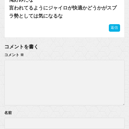
言われてるようにジャイロが快適かどうかがスプ
【艦これ】E4-5ラスダンなかなか手強いでちね
ラ勢としては気になるな
【FGO】ファット「ランサー/メリュジーヌ」フィギュア【明日発売】他
返信
マスク 十兆円を失う‥投資家「アメリカ党？バカかコイツw」
コメントを書く
ビットコイン再び1600万円へ。ドル円は147円に
コメント
※
Powered by livedoor 相互RSS
名前