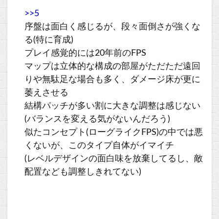
>>5
序盤は面白く感じるが、段々面倒さが強くな
る(特に育成)
プレイ感覚的には20年前のFPS
マップは立体的な構成の部屋がただただ遠回
りや無駄足な場合も多く、ダメージ床が更に
萎えさせる
結構パッチが多い割に大きな調整は感じない
(バランスを変える気がないんだろう)
似たコンセプト(ローグライクFPS)の中では悪
くないが、このタイプ自体がイマイチ
(レベルデザインの面白味を放棄してるし、敵
配置なども調整しきれてない)