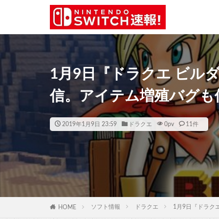
1月9日『ドラクエ ビル
信。アイテム増殖バグも
2019年1月9日 23:59
ドラクエ
0
pv
11件
ソフト情報
ドラクエ
1月9日『ドラク
HOME