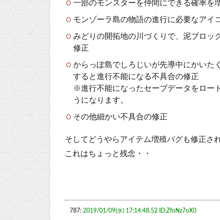
一部のモンスターを仲間にできる確率を
モンゾーラ島の物語の進行に必要なアイ
みどりの開拓地の川づくりで、泥ブロッ
修正
からっぽ島でしろじいが先導中にかいた
すると進行不能になる不具合の修正
※進行不能になったセーブデータをロー
うになります。
その他細かい不具合の修正
そしてどうやらアイテム増殖バグも修正さ
これはちょっと残念・・
787:
2019/01/09(水) 17:14:48.52 ID:ZfoNz7oX0