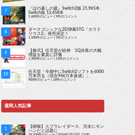
『ほの暮しの庭』Switch2版 21,965本、
Switch版 12,458本
1,600件のビュー
|
9件のコメント
ダークゴシックな2D弾幕STG『カラド
リウス2』発売決定！
1,500件のビュー
|
5件のコメント
【株式】任天堂が続伸 1Q決算の大幅
増益を素直に評価
1,300件のビュー
|
13件のコメント
任天堂「今期中にSwitch2ソフトを6000
万本売る（現在946万本達成）」
900件のビュー
|
18件のコメント
週間人気記事
【朗報】スプラレイダース、完全にモン
ハンだと話題に
18,500件のビュー
|
2026年7月23日 17:00