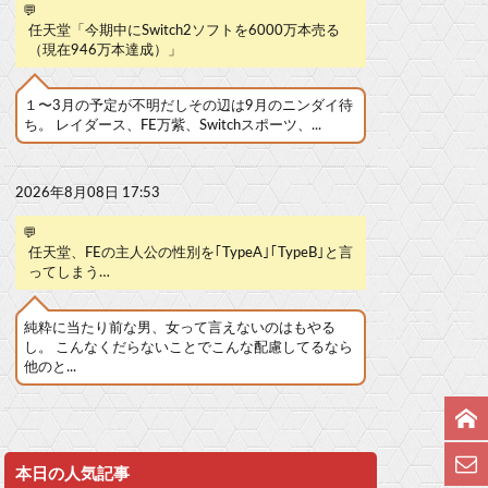
💬
任天堂「今期中にSwitch2ソフトを6000万本売る
（現在946万本達成）」
１〜3月の予定が不明だしその辺は9月のニンダイ待
ち。 レイダース、FE万紫、Switchスポーツ、...
2026年8月08日 17:53
💬
任天堂、FEの主人公の性別を｢TypeA｣｢TypeB｣と言
ってしまう…
純粋に当たり前な男、女って言えないのはもやる
し。 こんなくだらないことでこんな配慮してるなら
他のと...
本日の人気記事