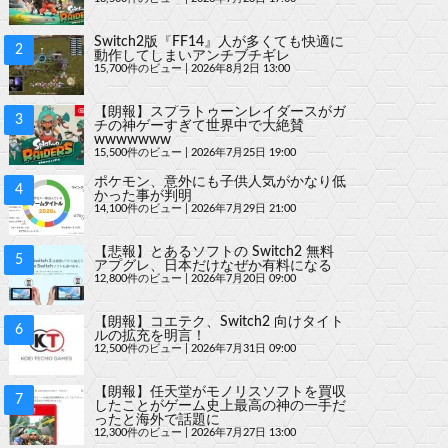
Switch2版『FF14』人が多くても快適に
動作してしまいアンチブチギレ
15,700件のビュー
|
2026年8月2日 13:00
【朗報】スプラトゥーンレイダースがガ
チの神ゲーすぎて世界中で大絶賛
wwwwwww
15,500件のビュー
|
2026年7月25日 19:00
ポケモン、意外にも子供人気がかなり低
かった事が判明
14,100件のビュー
|
2026年7月29日 21:00
【悲報】とあるソフトの Switch2 無料
アプグレ、日本だけなぜか有料になる
12,800件のビュー
|
2026年7月20日 09:00
【朗報】コエテク、Switch2 向けタイト
ルの拡充を明言！
12,500件のビュー
|
2026年7月31日 09:00
【朗報】任天堂がモノリスソフトを買収
したことがゲーム史上最高の神の一手だ
ったと海外で話題に
12,300件のビュー
|
2026年7月27日 13:00