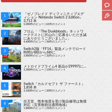
『ゼノブレイド ディフィニティブエデ
ィション Nintendo Switch 2 Edition』
3,713 本
5,000件のビュー
|
61件のコメント
フロム「『The Duskbloods』ネットワ
ークテストに沢山のご応募をいただき誠
にありがとうございました｡」
4,600件のビュー
|
36件のコメント
Switch2版『FF14』緊急メンテでロード
時間が8秒から6秒に
3,800件のビュー
|
32件のコメント
メトロイドプライム4 新品が2999円に…
3,300件のビュー
|
13件のコメント
Switch『カルドセプト ザ ファースト』
1,858 本
3,100件のビュー
|
20件のコメント
任天堂、熊本地震を受け製品修理は無償
対応（災害救助法適用地域）
1,800件のビュー
|
31件のコメント