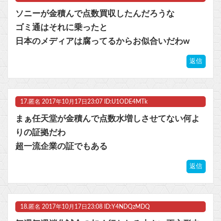
ソニーが金積んで点数買収したんだろうな
ゴミ通はそれに乗ったと
日本のメディアは腐ってるからお似合いだわw
返信
17.
匿名
2017年10月17日23:07 ID:U1ODE4MTk
まぁ任天堂が金積んで点数水増しさせてない何よ
りの証拠だわ
超一流企業の証でもある
返信
18.
匿名
2017年10月17日23:08 ID:Y4NDQzMDQ