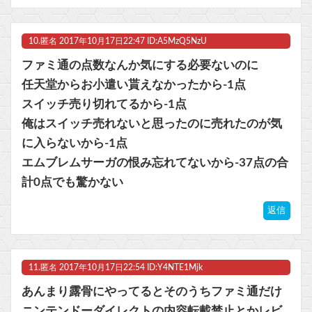
10.
匿名
2017年10月17日22:47 ID:A5MzQ5NzU
ファミ通の点数なんか気にする必要ないのに
任天堂からお小遣い貰えなかったから-1点
スイッチ売り切れてるから-1点
俺はスイッチ売れないと思ったのに売れたのが気
に入らないから-1点
エムブレムサーガの恨み忘れてないから-37点の合
計0点でも驚かない
返信
11.
匿名
2017年10月17日22:54 ID:Y4NTE1Mjk
あんまり露骨にやってるとそのうちファミ通だけ
ニンテンドーダイレクトの内容転載禁止とかレビ