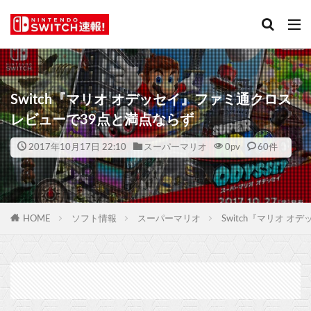
Switch『マリオ オデッセイ』ファミ通クロス
レビューで39点と満点ならず
2017年10月17日 22:10
スーパーマリオ
0
pv
60件
HOME
ソフト情報
スーパーマリオ
Switch『マリオ 