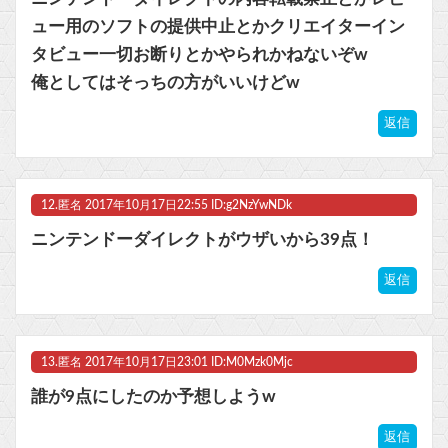
ュー用のソフトの提供中止とかクリエイターイン
タビュー一切お断りとかやられかねないぞw
俺としてはそっちの方がいいけどw
返信
12.
匿名
2017年10月17日22:55 ID:g2NzYwNDk
ニンテンドーダイレクトがウザいから39点！
返信
13.
匿名
2017年10月17日23:01 ID:M0Mzk0Mjc
誰が9点にしたのか予想しようw
返信