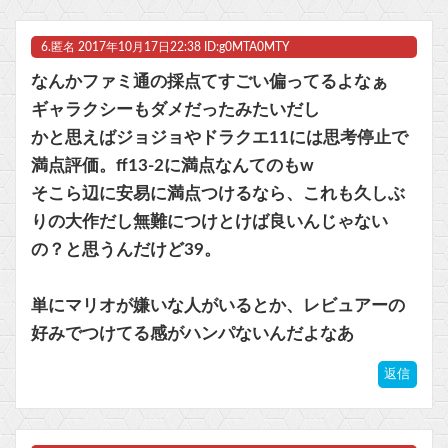
6.
匿名
2017年10月17日22:38 ID:g0MTA0MTY
なんかファミ通の採点てすごい偏ってるよなぁ
ギャラクシーもダメだったみたいだし
かと思えばジョジョやドラクエ11には思考停止で
満点評価。ff13-2に満点なんてのもw
そこら辺に安易に満点つけるなら、これも久しぶ
りの大作だし無難につけとけば良いんじゃない
の？と思うんだけど39。
単にマリオが嫌いな人がいるとか、レビュアーの
好みでつけてる感がハンパないんだよなあ
返信