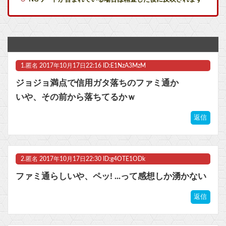
マジでものが捨てられないオタクなんだが他
メディア「Switch2、499ドルでも安い800ドル超えるかも。PS5は直近での値上げ可能性低い」
少年ジャンプの人気マンガグッズを“大量注文しキャンセル”繰り返したか 女逮捕 総額43億円以上他
1.
匿名
2017年10月17日22:16 ID:E1NzA3MzM
【マジ注意】3.11被災者が語る『避難所では決して◯◯◯の質問にYESと答えてはいけない』のライフハックがあまりに地獄だった → うっかりYESと言った人が最悪の末路に…
ジョジョ満点で信用ガタ落ちのファミ通か
【VTuber】千羽師匠、Grokに自分の気持ち悪いツイート聞くやつやってるのかなって思ったら相手鴨神やんけ
いや、その前から落ちてるかｗ
【悲報】週刊少年ジャンプ、ひっそりとヤバいことになっていた・・・他
返信
【ウマ娘】ハフバは本当にタクトちゃん来るの？
2.
匿名
2017年10月17日22:30 ID:g4OTE1ODk
マスク 十兆円を失う‥投資家「アメリカ党？バカかコイツw」
ファミ通らしいや、ペッ! ...って感想しか湧かない
ビットコイン再び1600万円へ。ドル円は147円に
返信