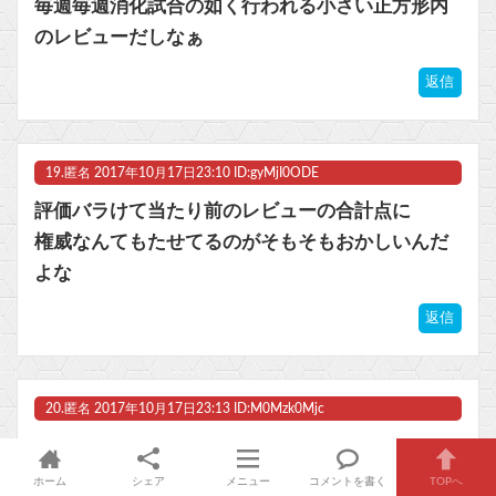
毎週毎週消化試合の如く行われる小さい正方形内
のレビューだしなぁ
返信
19.
匿名
2017年10月17日23:10 ID:gyMjI0ODE
評価バラけて当たり前のレビューの合計点に
権威なんてもたせてるのがそもそもおかしいんだ
よな
返信
20.
匿名
2017年10月17日23:13 ID:M0Mzk0Mjc
ジョジョ>>マリオデ
ホーム
シェア
メニュー
コメントを書く
TOPへ