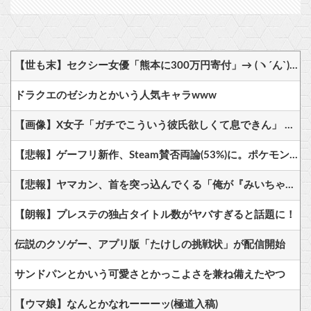
【世も末】セクシー女優「熊本に300万円寄付」→ (ヽ´ん`)「汚い金でもありがとう」
ドラクエのゼシカとかいう人気キャラwww
【画像】X女子「ガチでこういう彼氏欲しくて息できん」 2000万バズ
【悲報】ゲーフリ新作、Steam賛否両論(53%)に。ポケモンで磨いた技術力…
【悲報】ヤマカン、首を突っ込んでくる「俺が『みいちゃんと山田さん』のアニメ監督やりますよ？」
【朗報】プレステの独占タイトル数がヤバすぎると話題に！
伝説のクソゲー、アプリ版「たけしの挑戦状」が配信開始
サンドパンとかいう可愛さとかっこよさを兼ね備えたやつ
【ウマ娘】なんとかなれーーーッ(極道入稿)