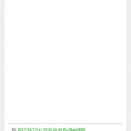
45:
2017/10/17(火) 19:31:26.44 ID:c0kxo0XX0