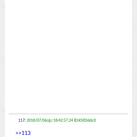
117:
2018/07/06(金) 18:42:57.24 ID:KSfDsVzc0
>>113