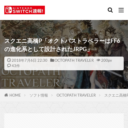
スクエニ高橋P「オクトパストラベラーはFF6
の進化系として設計されたJRPG」
2018年7月6日 22:30
OCTOPATH TRAVELER
200
pv
43件
HOME
ソフト情報
OCTOPATH TRAVELER
スクエニ高橋