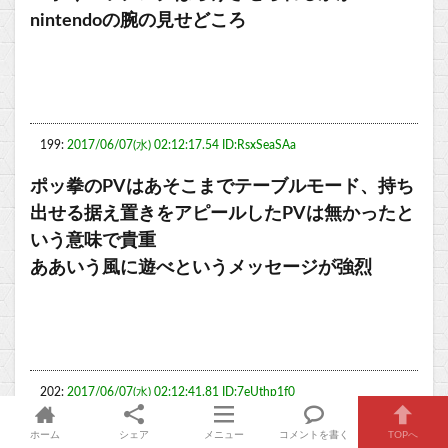
nintendoの腕の見せどころ
199:
2017/06/07(水) 02:12:17.54 ID:RsxSeaSAa
ポッ拳のPVはあそこまでテーブルモード、持ち
出せる据え置きをアピールしたPVは無かったと
いう意味で貴重
ああいう風に遊べというメッセージが強烈
202:
2017/06/07(水) 02:12:41.81 ID:7eUthp1f0
ポッ拳経験者なら
ホーム
シェア
メニュー
コメントを書く
TOPへ