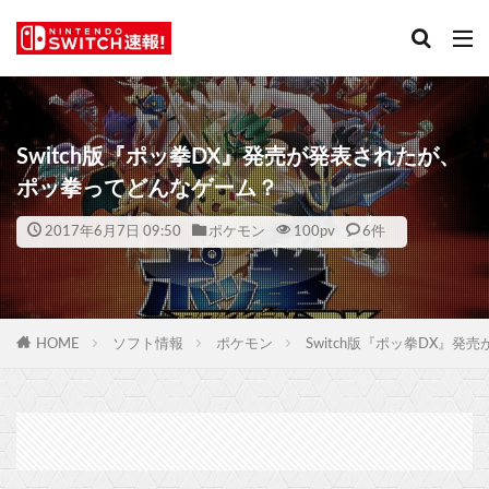
Switch版『ポッ拳DX』発売が発表されたが、
ポッ拳ってどんなゲーム？
2017年6月7日 09:50
ポケモン
100
pv
6件
HOME
ソフト情報
ポケモン
Switch版『ポッ拳DX』