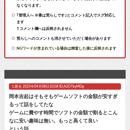
【艦これ】E4甲モガ切って攻略中にモガ落ちたんだけどE5甲で使うために育てる価値ある？
なくなります。
｢管理人へ ※番は荒らしです｣とコメント記入でスグ対応し
【艦これ】てーいとーくさんっ♪ 他
ます
【艦これ】競泳水着いんのかよ
↑コメント欄へは反映されません
荒らしへのコメントも消させていただく場合があります
【艦これ】でもイベントのたびに思うんだ 空母機動部隊ってクソだわ！
NGワードが含まれている場合は精査した後に反映されます
【艦これ】ひみつの通り道 他
【ラブライブ！】【画像】侑ちゃんとかのんちゃんの仲睦まじい作曲他
艦これ絵師「AIってみんな言うけど違います！証拠はこれです！」→結果……
1.
匿名
2025年04月08日10:08 ID:A2OTkyMDg
【ペルキチ悲報】ペルソナ、完全にXBOXのモノになる
岡本吉起はそもそもゲームソフトの金額が安すぎ
【FGO】ファット「ランサー/メリュジーヌ」フィギュア【明日発売】他
るって話をしてたな
ゲームに費やす時間でソフトの金額で割るとこん
【ラブライブ！】【画像】恋ちゃんのカードを求めMELLOW MOMENTの箱を剥く【Liella!】他
なに安い趣味は無い。もっと高くて良い
【ウマ娘】コミケで配布予定だった非公式グッズ「オグリキャップタマモクロスアクリル定規」意外(?)な落とし穴により配布を撤回することに…
という話