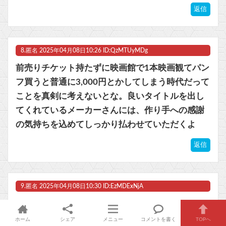
返信
8.
匿名
2025年04月08日10:26 ID:QzMTUyMDg
前売りチケット持たずに映画館で1本映画観てパン
フ買うと普通に3,000円とかしてしまう時代だって
ことを真剣に考えないとな。良いタイトルを出し
てくれているメーカーさんには、作り手への感謝
の気持ちを込めてしっかり払わせていただくよ
返信
9.
匿名
2025年04月08日10:30 ID:EzMDExNjA
※1
それは出会ったゲームが全て良作だった場合の空
ホーム
シェア
メニュー
コメントを書く
TOPへ