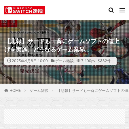
【悲報】サードも一斉にゲームソフトの値上
げを実施、どうなるゲーム業界…
2025年4月8日 10:00
ゲーム雑談
7,400
pv
82件
HOME
ゲーム雑談
【悲報】サードも一斉にゲームソフトの値