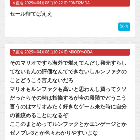
6.
匿名
2025年04月08日10:22 ID:E0NTI2MDA
セール待てばええ
返信
7.
匿名
2025年04月08日10:24 ID:M0ODYyODA
そのマリオですら海外で燃えてんだし発売すらし
てないもんの評価なんてできないしルンファクの
ことどうこう言えないだろ
マリオもルンファクも高いと思わんし買ってクソ
だったらその時は指摘するが今の段階でどうこう
言うのはマリオみたく好きなゲーム来た時に自分
の首絞めることになるぞ
ここのまとめってルンファクとかエンゲージとか
ゼノブレ3とか色々わかりやすいよな