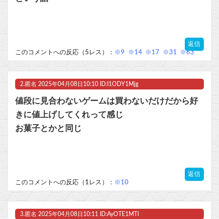
マスク 十兆円を失う‥投資家「アメリカ党？バカかコイツw」
ビットコイン再び1600万円へ。ドル円は147円に
返信
このコメントへの反応（5レス）：
※9
※14
※17
※31
※63
2.
匿名
2025年04月08日10:10 ID:I1ODY1Mjg
Powered by livedoor 相互RSS
値段に見合わないゲームは買わないだけだから好
きに値上げしてくれって感じ
お菓子とかと同じ
返信
このコメントへの反応（1レス）：
※10
3.
匿名
2025年04月08日10:11 ID:AyOTE1MTI