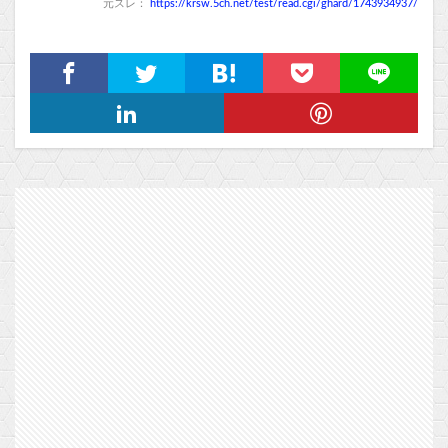
元スレ：
https://krsw.5ch.net/test/read.cgi/ghard/1743934937/