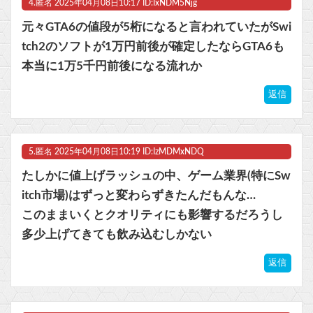
4.
匿名
2025年04月08日10:17 ID:IxNDM5Njg
元々GTA6の値段が5桁になると言われていたがSwi
tch2のソフトが1万円前後が確定したならGTA6も
本当に1万5千円前後になる流れか
返信
5.
匿名
2025年04月08日10:19 ID:IzMDMxNDQ
たしかに値上げラッシュの中、ゲーム業界(特にSw
itch市場)はずっと変わらずきたんだもんな…
このままいくとクオリティにも影響するだろうし
多少上げてきても飲み込むしかない
返信