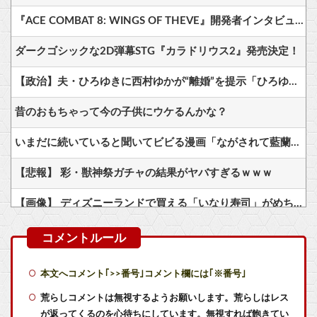
『ACE COMBAT 8: WINGS OF THEVE』開発者インタビュー・サウンド編が公開、ヘッドホン推奨！7.1.4ch対応のこだわりサウンドを体験可能
ダークゴシックな2D弾幕STG『カラドリウス2』発売決定！
【政治】夫・ひろゆきに西村ゆかが“離婚”を提示「ひろゆき＆いずみ新党（仮）」の届け出を知らされず激怒「信頼関係が保てない状態で夫婦を続けるのは無理」
昔のおもちゃって今の子供にウケるんかな？
いまだに続いていると聞いてビビる漫画「ながされて藍蘭島」「咲」「らき☆すた」
【悲報】 彩・獣神祭ガチャの結果がヤバすぎるｗｗｗ
【画像】 ディズニーランドで買える「いなり寿司」がめちゃめちゃ美味しそう
フロム「ナイトレインチーム解散してターニッシュエディション完成させました」←これｗｗｗｗ
1日30分のショートスリーパー・堀大輔さん、短時間睡眠を批判する高須幹弥氏のYouTubeに出演しブチギレ！「あの、ナメてます？」
本文へコメント｢>>番号｣コメント欄には｢※番号｣
【画像】「HUNTER×HUNTER」のキャラと同じ部屋に1時間閉じ込められるなら誰が良い？？？
荒らしコメントは無視するようお願いします。荒らしはレス
が返ってくるのを心待ちにしています。無視すれば飽きてい