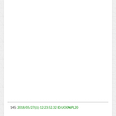
145:
2018/05/27(日) 12:23:52.32 ID:UO0NiPL20