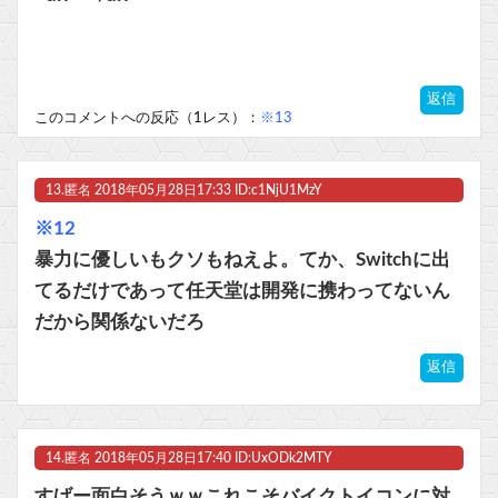
返信
このコメントへの反応（1レス）：
※13
13.
匿名
2018年05月28日17:33 ID:c1NjU1MzY
※12
暴力に優しいもクソもねえよ。てか、Switchに出
てるだけであって任天堂は開発に携わってないん
だから関係ないだろ
返信
14.
匿名
2018年05月28日17:40 ID:UxODk2MTY
すげー面白そうｗｗこれこそバイクトイコンに対