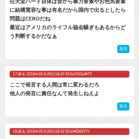
任天堂ハード自体は昔から暴力要素やお色気要素
に結構寛容な事は有名だから国内で出るとしたら
問題はCEROだね
最近はアメリカのライフル協会騒ぎもあるからど
う判断するかだなぁ
返信
17.
匿名
2018年05月28日18:29 ID:EzODQyNTY
ここで発言する人間は常に変わるだろ
他人の発言に責任なんて発生しねえよ
返信
18.
匿名
2018年05月28日18:32 ID:IyMDI0OTY