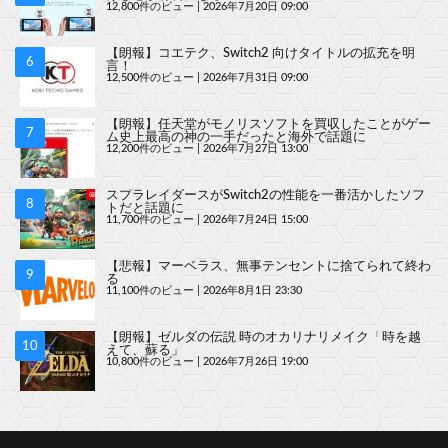
12,800件のビュー
|
2026年7月20日 09:00
【朗報】コエテク、Switch2 向けタイトルの拡充を明
言！
12,500件のビュー
|
2026年7月31日 09:00
【朗報】任天堂がモノリスソフトを買収したことがゲー
ム史上最高の神の一手だったと海外で話題に
12,200件のビュー
|
2026年7月27日 13:00
スプラレイダースがSwitch2の性能を一番活かしたソフ
トだと話題に
11,700件のビュー
|
2026年7月24日 15:00
【悲報】マーベラス、無事テンセントに捨てられて終わ
る
11,100件のビュー
|
2026年8月1日 23:30
【朗報】ゼルダの伝説 時のオカリナリメイク「時を越
えて、蘇る」
10,800件のビュー
|
2026年7月26日 19:00