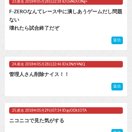
23.
匿名
2018年05月28日22:18 ID:UxNDU3Ng=
F-ZEROなんてレース中に潰しあうゲームだし問題
ない
壊れたら試合終了だぞ
返信
24.
匿名
2018年05月28日22:46 ID:k3NzY4NjQ
管理人さん削除ナイス！！
返信
25.
匿名
2018年05月29日07:14 ID:gyODk1OTA
ニコニコで見た気がする