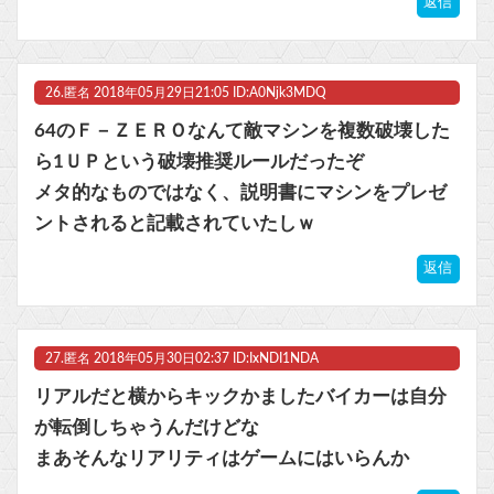
返信
26.
匿名
2018年05月29日21:05 ID:A0Njk3MDQ
64のＦ－ＺＥＲＯなんて敵マシンを複数破壊した
ら1ＵＰという破壊推奨ルールだったぞ
メタ的なものではなく、説明書にマシンをプレゼ
ントされると記載されていたしｗ
返信
27.
匿名
2018年05月30日02:37 ID:IxNDI1NDA
リアルだと横からキックかましたバイカーは自分
が転倒しちゃうんだけどな
まあそんなリアリティはゲームにはいらんか