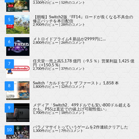
3,100件のビュー
|
52件のコメント
【朗報】Switch2版『FF14』ロードが長くなる不具合の
修正パッチを本日配信
2,900件のビュー
|
28件のコメント
メトロイドプライム4 新品が2999円に…
2,800件のビュー
|
26件のコメント
任天堂‥売上高5,178 億円（-9.5 ％）営業利益 1,425 億
円（+150.5 %）
2,700件のビュー
|
37件のコメント
Switch『カルドセプト ザ ファースト』1,858 本
1,800件のビュー
|
12件のコメント
メディア「Switch2、499ドルでも安い800ドル超える
かも。PS5は直近での値上げ可能性低い」
1,700件のビュー
|
18件のコメント
パラノマサイトっていうゲームを2作連続クリアした
1,300件のビュー
|
7件のコメント