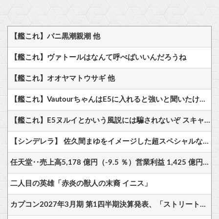
【艦これ】バニ黒潮親潮 他
【艦これ】ヴァトールはなんて呼べばいいんだろうね
【艦これ】オオヤマトウサギ 他
【艦これ】VautourちゃんはE5に入れると強いと聞いたけど どれくらいつよいのかしら
【艦これ】E5ヌルイとかいう風説には騙されないぞ スキャンプくらいヌルイのなら考える
【シンデレラ】 佐久間まゆをイメージした超スペシャルなネックレスが登場する件について
任天堂‥売上高5,178 億円（-9.5 ％）営業利益 1,425 億円（+150.5 %）
二人目の英雄「赤炎の獣人の末裔 イニス」
カプコン2027年3月期 第1四半期決算発表、「ストリートファイター6」の販売本数は6月末までに720万本、3か月で49万本の売上。