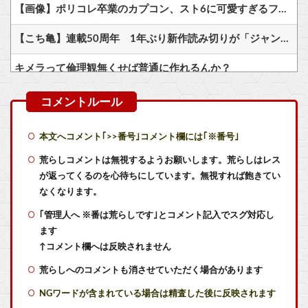
【画像】ポリコレ卒業のカプコン、スト6に可愛すぎるフィリピン人キャラ実装！
【こち亀】連載50周年 1年ぶり新作読み切りが「ジャンプ」に
キメラって倫理観無くせば普通に作れるんか？
【画像】ホロライブ新作ソシャゲ、またえちえち水着ガチャｗｗ
Switch テニスの王子様 16996本 16987本
本文へコメント｢>>番号｣コメント欄には｢※番号｣
Switch『カルドセプト ザ ファースト』1,858 本
荒らしコメントは無視するようお願いします。荒らしはレス
が返ってくるのを心待ちにしています。無視すれば飽きてい
【初週売上】『テニスの王子様 も～っと 学園祭の王子様』16996本『テニスの王子様 ぎゅ～っと！ ドキドキサバイバル』16987本
なくなります。
｢管理人へ ※番は荒らしです｣とコメント記入でスグ対応し
カプコン2027年3月期 第1四半期決算発表、「ストリートファイター6」の販売本数は6月末までに720万本、3か月で49万本の売上。
ます
昔、鳥山明がやってたやつのドラゴンの名前わかるやついる？
↑コメント欄へは反映されません
荒らしへのコメントも消させていただく場合があります
【Gジェネエターナル】ハロの日イベントガナイノオカシクナイ？他
NGワードが含まれている場合は精査した後に反映されます
【コトブキヤ出荷情報】「フレームアーティスト 雪ミク」「創彩少女庭園 早乙女 瑠衣【桃桜高校・競泳水着】」プラモデルほか【発売日決定】他