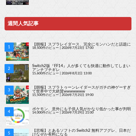
週間人気記事
【朗報】スプラレイダース、完全にモンハンだと話題に
18,500件のビュー
|
2026年7月23日 17:00
Switch2版『FF14』人が多くても快適に動作してしまい
アンチブチギレ
15,600件のビュー
|
2026年8月2日 13:00
【朗報】スプラトゥーンレイダースがガチの神ゲーすぎ
て世界中で大絶賛wwwwwww
15,500件のビュー
|
2026年7月25日 19:00
ポケモン、意外にも子供人気がかなり低かった事が判明
14,000件のビュー
|
2026年7月29日 21:00
【悲報】とあるソフトの Switch2 無料アプグレ、日本だ
けなぜか有料になる