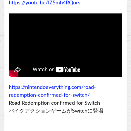
https://youtu.be/IZ5mh4RQurs
https://nintendoeverything.com/road-
redemption-confirmed-for-switch/
Road Redemption confirmed for Switch
バイクアクションゲームがSwitchに登場