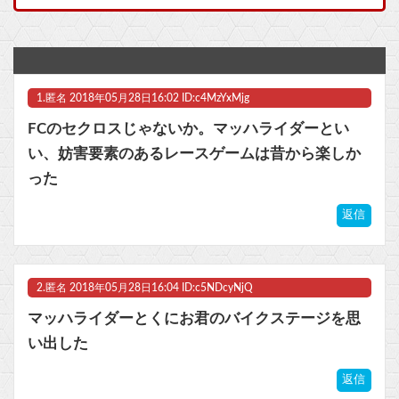
『ポケモンカードGB』とかいう神ゲーの思い出ｗｗｗｗｗ
『ポケモンカードGB』とかいう神ゲーの思い出ｗｗｗｗｗ
1.
匿名
2018年05月28日16:02 ID:c4MzYxMjg
【悲報】最近の漫画出版社、どこの会社もマジでやばいwwwww他
FCのセクロスじゃないか。マッハライダーとい
任天堂、熊本地震を受け製品修理は無償対応（災害救助法適用地域）
い、妨害要素のあるレースゲームは昔から楽しか
った
【艦これ】E5ヌルイとかいう風説には騙されないぞ スキャンプくらいヌルイのなら考える
返信
マスク 十兆円を失う‥投資家「アメリカ党？バカかコイツw」
ビットコイン再び1600万円へ。ドル円は147円に
2.
匿名
2018年05月28日16:04 ID:c5NDcyNjQ
マッハライダーとくにお君のバイクステージを思
い出した
Powered by livedoor 相互RSS
返信