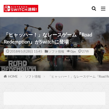
「ヒャッハー！」なレースゲーム『Road
Redemption』がSwitchに登場
2018年5月28日 15:45
ソフト情報
0
pv
27件
HOME
ソフト情報
「ヒャッハー！」なレースゲーム『Road Rede