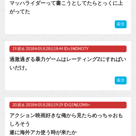
マッハライダーって書こうとしてたらとっくに上
がってた
返信
19.
匿名
2018年05月28日18:44 ID:c5NDI4OTY
過激過ぎる暴力ゲームはレーティングZにすればい
いだけ。
返信
20.
匿名
2018年05月28日19:29 ID:Q1NjU2MA=
アクション映画好きな俺から見たらめっちゃおも
しろそう
遂に海外アカ使う時が来たか