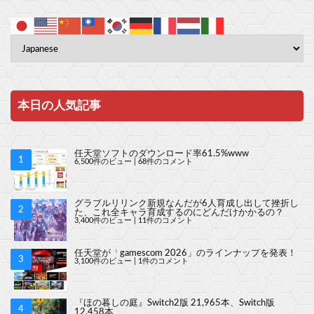
本日の人気記事
任天堂ソフトのダウンロード率61.5%www
6,500件のビュー
|
68件のコメント
グラブルリリンク新規なんだが6人育成し出して挫折し
た、これ全キャラ育成するのにどんだけかかるの？
3,400件のビュー
|
11件のコメント
任天堂が「gamescom 2026」のラインナップを発表！
3,100件のビュー
|
1件のコメント
『ほの暮しの庭』Switch2版 21,965本、Switch版
12,458本