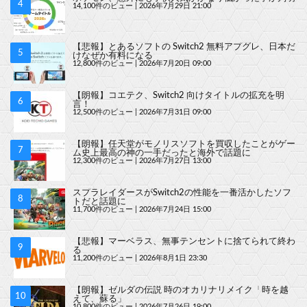
14,100件のビュー
|
2026年7月29日 21:00
【悲報】とあるソフトの Switch2 無料アプグレ、日本だ
けなぜか有料になる
12,800件のビュー
|
2026年7月20日 09:00
【朗報】コエテク、Switch2 向けタイトルの拡充を明
言！
12,500件のビュー
|
2026年7月31日 09:00
【朗報】任天堂がモノリスソフトを買収したことがゲー
ム史上最高の神の一手だったと海外で話題に
12,300件のビュー
|
2026年7月27日 13:00
スプラレイダースがSwitch2の性能を一番活かしたソフ
トだと話題に
11,700件のビュー
|
2026年7月24日 15:00
【悲報】マーベラス、無事テンセントに捨てられて終わ
る
11,200件のビュー
|
2026年8月1日 23:30
【朗報】ゼルダの伝説 時のオカリナリメイク「時を越
えて、蘇る」
10,800件のビュー
|
2026年7月26日 19:00