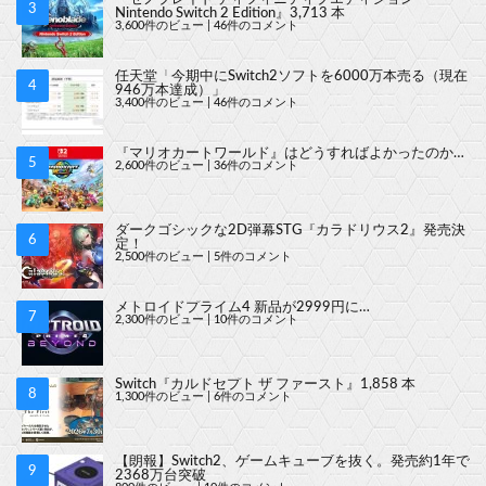
Nintendo Switch 2 Edition』3,713 本
3,600件のビュー
|
46件のコメント
任天堂「今期中にSwitch2ソフトを6000万本売る（現在
946万本達成）」
3,400件のビュー
|
46件のコメント
『マリオカートワールド』はどうすればよかったのか…
2,600件のビュー
|
36件のコメント
ダークゴシックな2D弾幕STG『カラドリウス2』発売決
定！
2,500件のビュー
|
5件のコメント
メトロイドプライム4 新品が2999円に…
2,300件のビュー
|
10件のコメント
Switch『カルドセプト ザ ファースト』1,858 本
1,300件のビュー
|
6件のコメント
【朗報】Switch2、ゲームキューブを抜く。発売約1年で
2368万台突破