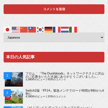
Powered by livedoor 相互RSS
本日の人気記事
フロム「『The Duskbloods』ネットワークテストに沢山
のご応募をいただき誠にありがとうございました｡」
5,300件のビュー
|
41件のコメント
Switch2版『FF14』緊急メンテでロード時間が8秒から6
秒に
4,300件のビュー
|
37件のコメント
『ゼノブレイド ディフィニティブエディション