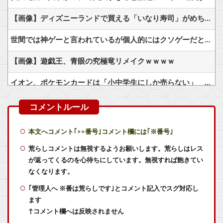
【画像】ディズニーランドで買える「いなり寿司」がめちゃめちゃ美味しそう
世間では神ゲーと言われているが個人的にはクソゲーだと思うゲーム挙げてけ
【画像】遊戯王、青眼の究極竜リメイクｗｗｗｗ
イオン、ポケモンカードは「小中学生にしか売らない」 転売対策の決断が「素晴らしい」
ファイファン10って分岐点だよな
男主人公ってどうですか
本文へコメント｢>>番号｣コメント欄には｢※番号｣
【朗報】Switch2、ゲームキューブを抜く。発売約1年で2368万台突破
荒らしコメントは無視するようお願いします。荒らしはレス
が返ってくるのを心待ちにしています。無視すれば飽きてい
【艦これ】ナマケモノアガノウサギ 他
なくなります。
｢管理人へ ※番は荒らしです｣とコメント記入でスグ対応し
【艦これ】E4甲モガ切って攻略中にモガ落ちたんだけどE5甲で使うために育てる価値ある？
ます
【艦これ】てーいとーくさんっ♪ 他
↑コメント欄へは反映されません