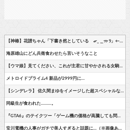
【神椿】花譜ちゃん「下書き然としている ᯠ_ ̫ _ᯄ Ⳋ」←『中々の出来栄え』『ナンスカの地上絵好き』
海原雄山にどん兵衛食わせたら言いそうなこと
【ウマ娘】見てください、これが主君に甘やかされる女騎士の姿です。
メトロイドプライム4 新品が2999円に…
【シンデレラ】 佐久間まゆをイメージした超スペシャルなネックレスが登場する件について
同級生が食われた………。
『GTA6』のテイクツー「ゲーム機の価格が高騰しても問題ない。3年以内に低遅延クラウドゲームが本格的に普及するだろう」
安川電機の人事がガチで美人すぎると話題に…（※画像あり）他