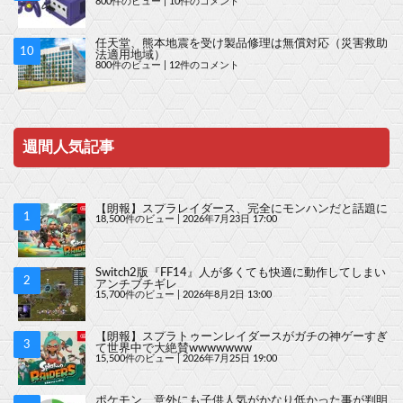
800件のビュー
|
10件のコメント
任天堂、熊本地震を受け製品修理は無償対応（災害救助
法適用地域）
800件のビュー
|
12件のコメント
週間人気記事
【朗報】スプラレイダース、完全にモンハンだと話題に
18,500件のビュー
|
2026年7月23日 17:00
Switch2版『FF14』人が多くても快適に動作してしまい
アンチブチギレ
15,700件のビュー
|
2026年8月2日 13:00
【朗報】スプラトゥーンレイダースがガチの神ゲーすぎ
て世界中で大絶賛wwwwwww
15,500件のビュー
|
2026年7月25日 19:00
ポケモン、意外にも子供人気がかなり低かった事が判明