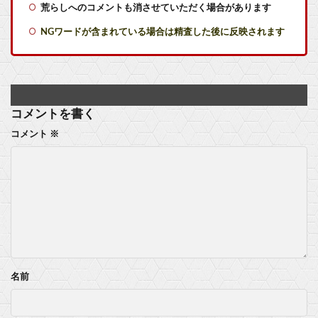
荒らしへのコメントも消させていただく場合があります
【艦これ】競泳水着いんのかよ
NGワードが含まれている場合は精査した後に反映されます
【艦これ】ひみつの通り道 他
【重音テト】コナミデフォルメフィギュア「重音テト 通常衣装Ver.」「重音テト SV衣装Ver.」【彩色原型公開】他
【ななし】ねるちゃん「おじさんたち～！もりもり食べて元気だすのよ～」
コメントを書く
コメント
※
PS5、米国で最も遊ばれてる家庭用ゲーム機だと判明！他ハードに大差をつけて勝利！
『さわらないで小手指くん』最新16巻まですべて「50％ポイント還元」セール！5,280円分返ってくる！マッサージで女の子が理性崩壊！アニメ化された過激なお色気ラブコメ他
【艦これ】競泳水着いんのかよ
マスク 十兆円を失う‥投資家「アメリカ党？バカかコイツw」
ビットコイン再び1600万円へ。ドル円は147円に
名前