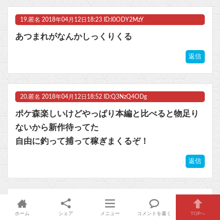
19.
匿名
2018年04月12日18:23 ID:I0ODY2MzY
あつまれがなんかしっくりくる
返信
20.
匿名
2018年04月12日18:52 ID:Q3NzQ4ODg
ポケ森楽しいけどやっぱり本編と比べると物足り
ないから新作待ってた
自由に釣って捕って稼ぎまくるぞ！
返信
21.
匿名
2018年04月12日20:00 ID:g3ODEyNzI
ホーム
シェア
メニュー
コメントを書く
TOPへ
つながれどうぶつの森