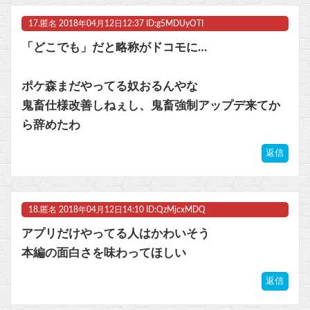
17.
匿名
2018年04月12日12:37 ID:g5MDUyOTI
「どこでも」だと略称がドコモに…
ポケ森まだやってる奴おるんやな
鬼畜仕様改善しねぇし、鬼畜強制アップデ来てか
ら辞めたわ
返信
18.
匿名
2018年04月12日14:10 ID:QzMjcxMDQ
アプリだけやってる人はかわいそう
本編の面白さを味わってほしい
返信