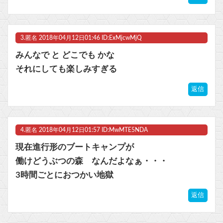
3.
匿名
2018年04月12日01:46 ID:ExMjcwMjQ
Powered by livedoor 相互RSS
みんなで と どこでも かな
それにしても楽しみすぎる
返信
4.
匿名
2018年04月12日01:57 ID:MwMTE5NDA
現在進行形のブートキャンプが
働けどうぶつの森 なんだよなぁ・・・
3時間ごとにおつかい地獄
返信