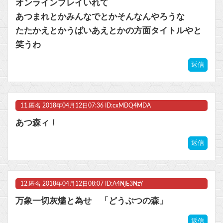
オンラインプレイいれて
あつまれとかみんなでとかそんなんやろうな
たたかえとかうばいあえとかの方面タイトルやと
笑うわ
返信
11.
匿名
2018年04月12日07:36 ID:cxMDQ4MDA
あつ森ィ！
返信
12.
匿名
2018年04月12日08:07 ID:A4NjE3NzY
万象一切灰燼と為せ 「どうぶつの森」
返信