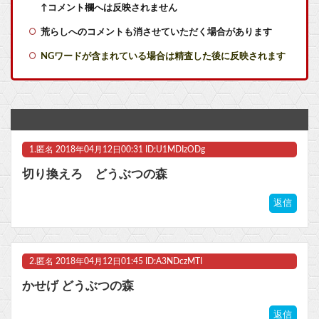
任天堂ソフトのダウンロード率61.5%www
↑コメント欄へは反映されません
荒らしへのコメントも消させていただく場合があります
【悲報】『週刊少年ジャンプ』発行部数が初の100万部割れ… 国内の紙雑誌で「100万部超」ゼロに他
NGワードが含まれている場合は精査した後に反映されます
【朗報】パウ・パトロールのスカイとか言うドスケベ雌犬?ｗｗｗｗｗｗｗｗｗｗｗｗ他
【命題】『FF6リメイク』を絶対に大ヒットさせるために、付け加えるべき要素
【動画】吟子「え～セラス、赤ちゃんみたいだね～？」←これ【ラブライブ！蓮ノ空】
1.
匿名
2018年04月12日00:31 ID:U1MDIzODg
【ガンダム イニブ】GACKTの学習内容おかしいよ…他
切り換えろ どうぶつの森
【艦これ】E4とE5はどっちの方が難しい？ E5甲はウイニングランって聞いたんだけど
返信
【地獄】株式投資、若年男性の自信喪失の原因だった… 「4人に1人が毎日株式を売買。人生の敗者を自認」
【悲報】かつて650万部を誇った「週刊少年ジャンプ」、ついに発行部数が100万部を割る・・・
2.
匿名
2018年04月12日01:45 ID:A3NDczMTI
マスク 十兆円を失う‥投資家「アメリカ党？バカかコイツw」
かせげ どうぶつの森
ビットコイン再び1600万円へ。ドル円は147円に
返信