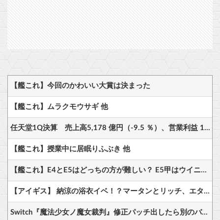
【艦これ】今回のかわいい大賞は決まった
【艦これ】ムラクモウサギ 他
任天堂1Q決算 売上高5,178 億円（-9.5 ％）、営業利益 1,425 億円（+150.5 %）
【艦これ】授業中に居眠りふぶき 他
【艦これ】E4とE5はどっちの方が難しい？ E5甲はウイニングランって聞いたんだけど
【アイギス】 納涼の浴衣イベ！？マータンとリッチ、エターナーが来る模様！！！
Switch『魔法少女ノ魔女裁判』修正パッチ出したら別のバグ発生、来週まで直せません→公式に苦情殺到