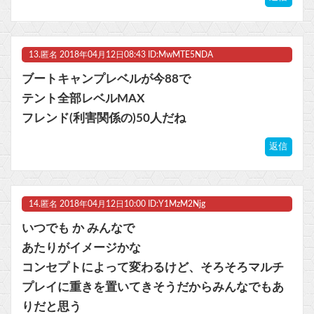
13.
匿名
2018年04月12日08:43 ID:MwMTE5NDA
ブートキャンプレベルが今88で
テント全部レベルMAX
フレンド(利害関係の)50人だね
返信
14.
匿名
2018年04月12日10:00 ID:Y1MzM2Njg
いつでも か みんなで
あたりがイメージかな
コンセプトによって変わるけど、そろそろマルチ
プレイに重きを置いてきそうだからみんなでもあ
りだと思う