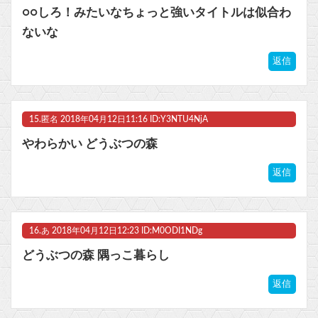
○○しろ！みたいなちょっと強いタイトルは似合わ
ないな
返信
15.
匿名
2018年04月12日11:16 ID:Y3NTU4NjA
やわらかい どうぶつの森
返信
16.
あ
2018年04月12日12:23 ID:M0ODI1NDg
どうぶつの森 隅っこ暮らし
返信