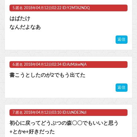
5.
匿名
2018年04月12日02:22 ID:Y2MTA2NDQ
はばたけ
なんだよなあ
返信
6.
匿名
2018年04月12日02:34 ID:AzMzkwNjA
書こうとしたのが2でもう出てた
返信
7.
匿名
2018年04月12日03:10 ID:UzNDE3NzI
初心に戻ってどうぶつの森〇〇でもいいと思う
+とかe+好きだった