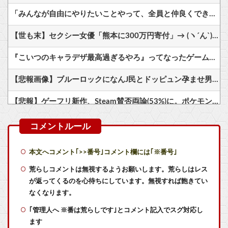
「みんなが自由にやりたいことやって、全員と仲良くできる。そんな世界を作るために、これからも頑張るよ！」オーガスト・あいミス『ヴァレリア』の深憶聖装『宿業に叛する吸血女帝』
【世も末】セクシー女優「熊本に300万円寄付」→ (ヽ´ん`)「汚い金でもありがとう」
『こいつのキャラデザ最高過ぎるやろ』ってなったゲームキャラｗｗｗｗ
【悲報画像】ブルーロックになんJ民とドッピュン孕ませ男登場www
【悲報】ゲーフリ新作、Steam賛否両論(53%)に。ポケモンで磨いた技術力…
尾田栄一郎、新人漫画家に喝「31ページの漫画を描くのに何をウダウダやってるんですか」
任天堂ファンくんはディスク廃止に反対してるけどメリット何もないよねそれ
本文へコメント｢>>番号｣コメント欄には｢※番号｣
Switch2「ファイアーエムブレム 万紫千紅」容量は29.5GB！任天堂ゲーまでｽﾄﾚｰｼﾞ馬鹿食いで容量圧迫堂に
荒らしコメントは無視するようお願いします。荒らしはレス
が返ってくるのを心待ちにしています。無視すれば飽きてい
任天堂ソフトのダウンロード率61.5%www
なくなります。
｢管理人へ ※番は荒らしです｣とコメント記入でスグ対応し
任天堂ソフトのダウンロード率61.5%www
ます