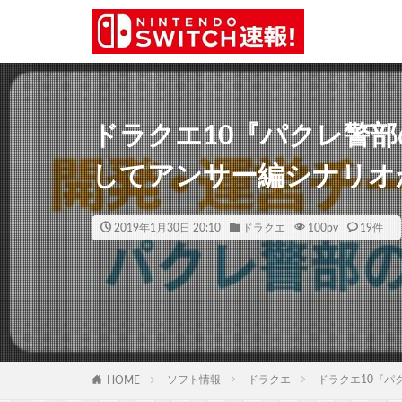
ドラクエ10『パクレ警
してアンサー編シナリオ
2019年1月30日 20:10
ドラクエ
100
pv
19件
ソフト情報
ドラクエ
ドラクエ10『
HOME