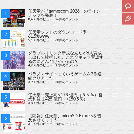
任天堂が「gamescom 2026」のライン
ナップを発表！
8,400件のビュー
|
26件のコメント
任天堂ソフトのダウンロード率
61.5%www
5,100件のビュー
|
60件のコメント
グラブルリリンク新規なんだが6人育成
し出して挫折した、これ全キャラ育成す
るのにどんだけかかるの？
4,900件のビュー
|
17件のコメント
パラノマサイトっていうゲームを2作連
続クリアした
3,900件のビュー
|
30件のコメント
任天堂‥売上高5,178 億円（-9.5 ％）営
業利益 1,425 億円（+150.5 %）
3,800件のビュー
|
66件のコメント
【朗報】任天堂、microSD Expressを普
及させてしまう…
3,100件のビュー
|
20件のコメント