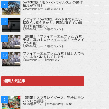
Switch2版『モンハンワイルズ』の動作
環境が判明！
2,900件のビュー
|
11件のコメント
メディア「Switch2、499ドルでも安い
800ドル超えるかも。PS5は直近での値
上げ可能性低い」
2,900件のビュー
|
55件のコメント
【朗報】『ファイアーエムブレム 万紫
千紅』真の主人公マイユニはキャラメイ
クが可能
2,000件のビュー
|
15件のコメント
ファイアーエムブレム万紫千紅とんでも
ないネタバレをしてしまう…
1,600件のビュー
|
8件のコメント
週間人気記事
【朗報】スプラレイダース、完全にモン
ハンだと話題に
18,500件のビュー
|
2026年7月23日 17:00