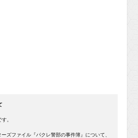
て
です。
ターズファイル『パクレ警部の事件簿』について、