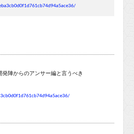
/2b8eba3cb0d0f1d761cb74d94a5ace36/
開発陣からのアンサー編と言うべき
8eba3cb0d0f1d761cb74d94a5ace36/