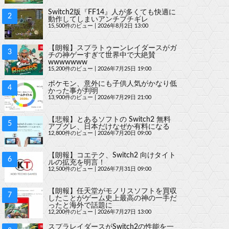
Switch2版『FF14』人が多くても快適に
動作してしまいアンチブチギレ
15,500件のビュー
|
2026年8月2日 13:00
【朗報】スプラトゥーンレイダースがガ
チの神ゲーすぎて世界中で大絶賛
wwwwwww
15,200件のビュー
|
2026年7月25日 19:00
ポケモン、意外にも子供人気がかなり低
かった事が判明
13,900件のビュー
|
2026年7月29日 21:00
【悲報】とあるソフトの Switch2 無料
アプグレ、日本だけなぜか有料になる
12,800件のビュー
|
2026年7月20日 09:00
【朗報】コエテク、Switch2 向けタイト
ルの拡充を明言！
12,500件のビュー
|
2026年7月31日 09:00
【朗報】任天堂がモノリスソフトを買収
したことがゲーム史上最高の神の一手だ
ったと海外で話題に
12,200件のビュー
|
2026年7月27日 13:00
スプラレイダースがSwitch2の性能を一