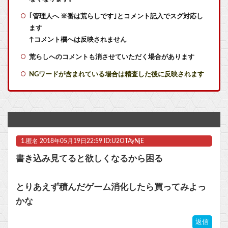
｢管理人へ ※番は荒らしです｣とコメント記入でスグ対応し
【朗報】 献血しながら引いたガチャがまさかの結果に
ます
ファイファン5で唯一学んだことｗｗｗｗｗｗｗｗ
↑コメント欄へは反映されません
荒らしへのコメントも消させていただく場合があります
サイバスターが一番輝いてたスパロボ
NGワードが含まれている場合は精査した後に反映されます
羊宮妃那さん、ヘッドドレス姿がかわいいｗｗｗｗ他
実際『ゼルダ 時オカ』→『風タク』の時の空気感を知りたい
【ラブライブ！】LuckyFes'26配信中！他
1.
匿名
2018年05月19日22:59 ID:U2OTAyNjE
RPGでレベル上げまくってボスも余裕にするやつｗｗｗｗ
書き込み見てると欲しくなるから困る
RPGでレベル上げまくってボスも余裕にするやつｗｗｗｗ
とりあえず積んだゲーム消化したら買ってみよっ
【ウマ娘】武さんが引退したらウマ娘に実装されそう
かな
【画像】なろう主人公さん、ガチでとんでもない理由で追放されるwww他
返信