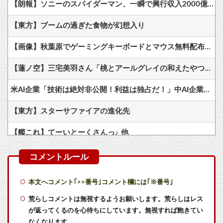
【朗報】ソニーのスパイダーマン、一瞬で興行収入2000億円突破…アニメ漫画が世界一人気とはなんだったのか
【東方】ブームの過ぎた食物が幻想入り
【画像】秋葉原でゲーミングキーボードとマウス無料配布するよ→結果
【蓮ノ空】三宅美羽さん「桃とアールグレイの和えたやつ食べたい」【ラブライブ！】
米AI企業「技術は絶対非公開！利益は独占だ！」中AI企業「人類に公開します、独り占めなんて罰が当たる」←これｗｗ
【東方】スターサファイアの進化先
【艦これ】てーいとーくさんっ♪ 他
【艦これ】でもイベントのたびに思うんだ 空母機動部隊ってクソだわ！
【艦これ】敵の戦力を掃討してから輸送部隊投入するのがふつうなのに まず強行輸送から入る作戦たてる艦これ世界の大本営どうなってるの
本文へコメント｢>>番号｣コメント欄には｢※番号｣
【悲報】メディア『”サ終”相次ぐスマホゲーム、倒産も急増。過去最多ペースで推移』
荒らしコメントは無視するようお願いします。荒らしはレス
が返ってくるのを心待ちにしています。無視すれば飽きてい
Switch2版『モンハンワイルズ』の動作環境が判明！
なくなります。