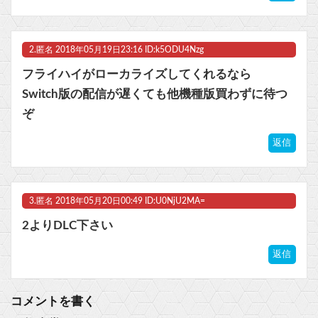
マスク 十兆円を失う‥投資家「アメリカ党？バカかコイツw」
ビットコイン再び1600万円へ。ドル円は147円に
2.
匿名
2018年05月19日23:16 ID:k5ODU4Nzg
フライハイがローカライズしてくれるなら
Switch版の配信が遅くても他機種版買わずに待つ
ぞ
Powered by livedoor 相互RSS
返信
3.
匿名
2018年05月20日00:49 ID:U0NjU2MA=
2よりDLC下さい
返信
コメントを書く