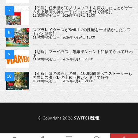
【朗報】任天堂がモノリスソフトを買収したことがゲー
ム史上最高の神の一手だったと海外で話題に
12,300件のビュー
|
2026年7月27日 13:00
スプラレイダースがSwitch2の性能を一番活かしたソフ
トだと話題に
11,700件のビュー
|
2026年7月24日 15:00
【悲報】マーベラス、無事テンセントに捨てられて終わ
る
11,200件のビュー
|
2026年8月1日 23:30
【朗報】ほの暮らしの庭、100時間遊べてストーリーも
面白いスタバレの上位互換だとまじで好評
10,800件のビュー
|
2026年8月4日 21:00
© Copyright 2026
SWITCH速報
.