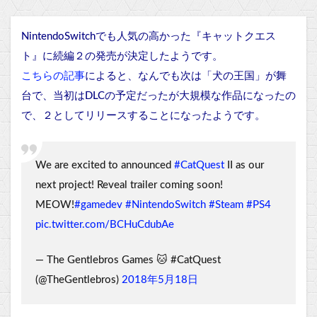
NintendoSwitchでも人気の高かった『キャットクエス
ト』に続編２の発売が決定したようです。
こちらの記事
によると、なんでも次は「犬の王国」が舞
台で、当初はDLCの予定だったが大規模な作品になったの
で、２としてリリースすることになったようです。
We are excited to announced
#CatQuest
II as our
next project! Reveal trailer coming soon!
MEOW!
#gamedev
#NintendoSwitch
#Steam
#PS4
pic.twitter.com/BCHuCdubAe
— The Gentlebros Games 🐱 #CatQuest
(@TheGentlebros)
2018年5月18日