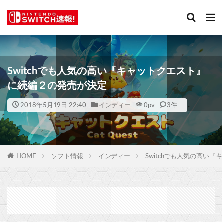
Switchでも人気の高い『キャットクエスト』
に続編２の発売が決定
2018年5月19日 22:40
インディー
0
pv
3件
HOME
ソフト情報
インディー
Switchでも人気の高い