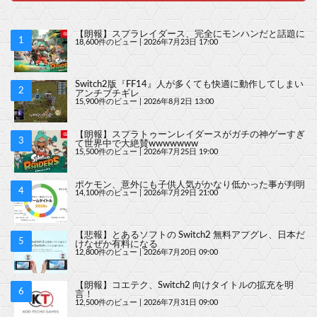
【朗報】スプラレイダース、完全にモンハンだと話題に
18,600件のビュー
|
2026年7月23日 17:00
Switch2版『FF14』人が多くても快適に動作してしまい
アンチブチギレ
15,900件のビュー
|
2026年8月2日 13:00
【朗報】スプラトゥーンレイダースがガチの神ゲーすぎ
て世界中で大絶賛wwwwwww
15,500件のビュー
|
2026年7月25日 19:00
ポケモン、意外にも子供人気がかなり低かった事が判明
14,100件のビュー
|
2026年7月29日 21:00
【悲報】とあるソフトの Switch2 無料アプグレ、日本だ
けなぜか有料になる
12,800件のビュー
|
2026年7月20日 09:00
【朗報】コエテク、Switch2 向けタイトルの拡充を明
言！
12,500件のビュー
|
2026年7月31日 09:00