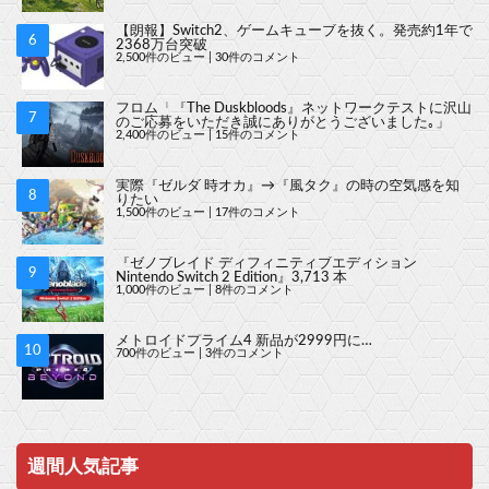
【朗報】Switch2、ゲームキューブを抜く。発売約1年で
2368万台突破
2,500件のビュー
|
30件のコメント
フロム「『The Duskbloods』ネットワークテストに沢山
のご応募をいただき誠にありがとうございました｡」
2,400件のビュー
|
15件のコメント
実際『ゼルダ 時オカ』→『風タク』の時の空気感を知
りたい
1,500件のビュー
|
17件のコメント
『ゼノブレイド ディフィニティブエディション
Nintendo Switch 2 Edition』3,713 本
1,000件のビュー
|
8件のコメント
メトロイドプライム4 新品が2999円に…
700件のビュー
|
3件のコメント
週間人気記事