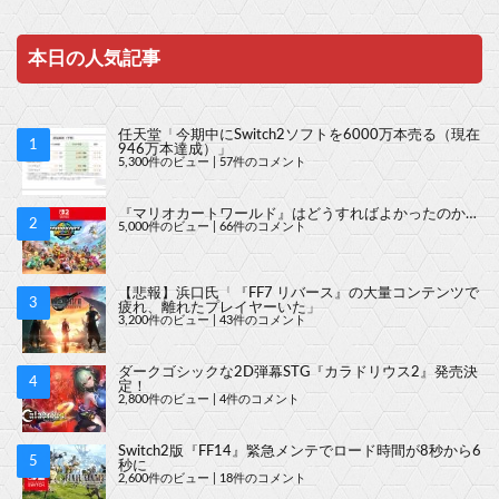
本日の人気記事
任天堂「今期中にSwitch2ソフトを6000万本売る（現在
946万本達成）」
5,300件のビュー
|
57件のコメント
『マリオカートワールド』はどうすればよかったのか…
5,000件のビュー
|
66件のコメント
【悲報】浜口氏「『FF7 リバース』の大量コンテンツで
疲れ、離れたプレイヤーいた」
3,200件のビュー
|
43件のコメント
ダークゴシックな2D弾幕STG『カラドリウス2』発売決
定！
2,800件のビュー
|
4件のコメント
Switch2版『FF14』緊急メンテでロード時間が8秒から6
秒に
2,600件のビュー
|
18件のコメント