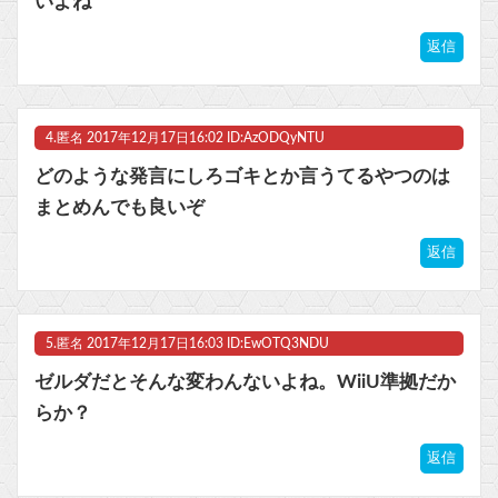
いよね
返信
4.
匿名
2017年12月17日16:02 ID:AzODQyNTU
どのような発言にしろゴキとか言うてるやつのは
まとめんでも良いぞ
返信
5.
匿名
2017年12月17日16:03 ID:EwOTQ3NDU
ゼルダだとそんな変わんないよね。WiiU準拠だか
らか？
返信