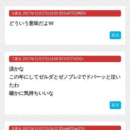
6.
匿名
2017年12月17日16:05 ID:EwOTQ3NDU
どういう意味だよW
返信
7.
匿名
2017年12月17日16:08 ID:Y2OTYzOQ=
涙かな
この年にしてゼルダとゼノブレ2でドバーッと泣い
たわ
確かに気持ちいいな
返信
8.
匿名
2017年12月17日16:32 ID:kxNTQwOTU