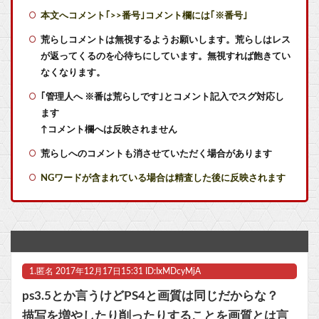
【驚報】 最近のアニメ『ヤニねこ』『地元最高！』『みいちゃんと山田さん』『ドカ食いダイスキ！ もちづきさん』
本文へコメント｢>>番号｣コメント欄には｢※番号｣
週刊少年ジャンプさん ついに100万部を割ってしまう
荒らしコメントは無視するようお願いします。荒らしはレス
が返ってくるのを心待ちにしています。無視すれば飽きてい
【悲報】ポケポケ、1年で1600万人が引退・・・
なくなります。
｢管理人へ ※番は荒らしです｣とコメント記入でスグ対応し
ちいかわ、モモンガが死ぬとかいうアホな考察
ます
【東方】怨霊にナメられてるこいしちゃん可愛いよね
↑コメント欄へは反映されません
荒らしへのコメントも消させていただく場合があります
【命題】『FF6リメイク』を絶対に大ヒットさせるために、付け加えるべき要素
NGワードが含まれている場合は精査した後に反映されます
【7/27～8/2ファミ通週販】「スプラトゥーン レイダース」2週連続1位！ほか新作に「ほの暮しの庭」「ブルーリフレクション カルテット」などランクイン！！
【決算】任天堂、純利益54%増！『トモダチコレクション わくわく生活』が約800万本売れていたｗｗｗｗｗｗ
【悲報】漫画『ナナとカオル』作者、大腸がんステージ4
1.
匿名
2017年12月17日15:31 ID:IxMDcyMjA
【NEEDY GIRL OVERDOSE】システムサービス「超絶最かわてんしちゃん」プライズフィギュア【彩色原型公開】他
ps3.5とか言うけどPS4と画質は同じだからな？
【ラブライブ！】予定立てるの苦手なので行き当たりばったりの旅行しかできません他
描写を増やしたり削ったりすることを画質とは言