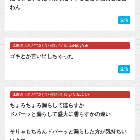
わん
ヤニネコ・みぃちゃん・のあ先輩・もちづきさん「結婚してください！」←どうする？他
返信
【ポケモンGO】「色違い000個体」とかい逆にレアな個体
マスク 十兆円を失う‥投資家「アメリカ党？バカかコイツw」
2.
匿名
2017年12月17日15:47 ID:UxNjUyNzE
ビットコイン再び1600万円へ。ドル円は147円に
ゴキとか言い出しちゃった
返信
Powered by livedoor 相互RSS
3.
匿名
2017年12月17日16:01 ID:g2NDczODE
ちょろちょろ漏らして濡らすか
ドバーッと漏らして盛大に濡らすかの違い
そりゃもちろんドバーッと漏らした方が気持ちい