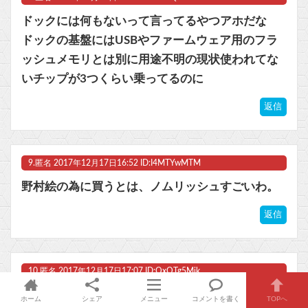
ドックには何もないって言ってるやつアホだな
ドックの基盤にはUSBやファームウェア用のフラ
ッシュメモリとは別に用途不明の現状使われてな
いチップが3つくらい乗ってるのに
返信
9.
匿名
2017年12月17日16:52 ID:I4MTYwMTM
野村絵の為に買うとは、ノムリッシュすごいわ。
返信
10.
匿名
2017年12月17日17:07 ID:QxOTg5Mjk
ゼルダのリードプラットフォームはWii U、そして
ホーム
シェア
メニュー
コメントを書く
TOPへ