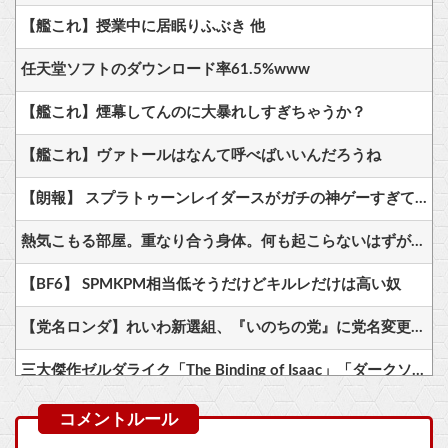
【艦これ】授業中に居眠りふぶき 他
任天堂ソフトのダウンロード率61.5%www
【艦これ】煙幕してんのに大暴れしすぎちゃうか？
【艦これ】ヴァトールはなんて呼べばいいんだろうね
【朗報】 スプラトゥーンレイダースがガチの神ゲーすぎて世界中で大絶賛ｗｗｗｗｗｗｗ
熱気こもる部屋。重なり合う身体。何も起こらないはずがなく……
【BF6】 SPMKPM相当低そうだけどキルレだけは高い奴
【党名ロンダ】れいわ新選組、『いのちの党』に党名変更！さらに胡散臭くなってしまうｗｗｗｗｗ
三大傑作ゼルダライク「The Binding of Isaac」「ダークソウル」あとひとつは？
【悲報】コレコレ、月収1億円ｗｗｗそりゃ外出るのにボディガードつけるわ…