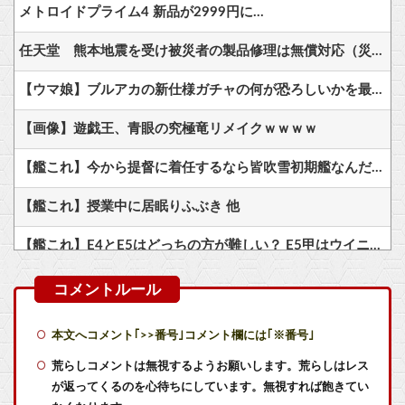
メトロイドプライム4 新品が2999円に…
任天堂 熊本地震を受け被災者の製品修理は無償対応（災害救助法適用地域） 義援金5000万円寄付
【ウマ娘】ブルアカの新仕様ガチャの何が恐ろしいかを最近のウマ娘ガチャに例えると…地獄だな？
【画像】遊戯王、青眼の究極竜リメイクｗｗｗｗ
【艦これ】今から提督に着任するなら皆吹雪初期艦なんだろうか
【艦これ】授業中に居眠りふぶき 他
【艦これ】E4とE5はどっちの方が難しい？ E5甲はウイニングランって聞いたんだけど
【艦これ】ヴァトールはなんて呼べばいいんだろうね
【艦これ】オオヤマトウサギ 他
本文へコメント｢>>番号｣コメント欄には｢※番号｣
【悲報】 マーベラス、無事テンセントに捨てられて終わる
荒らしコメントは無視するようお願いします。荒らしはレス
が返ってくるのを心待ちにしています。無視すれば飽きてい
同級生が食われた………。