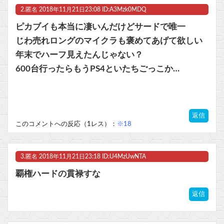
2.
匿名
2018年11月21日23:08 ID:A3Mzk0MDQ
ビットコイン再び1600万円へ。ドル円は147円に
ピカブイも本当に凄いんだけどサードで唯一
じわ売れロングのマイクラも褒めてあげて欲しい
年末でハーフ見えたんじゃない？
Powered by livedoor 相互RSS
600台行ったらもうPS4といたちごっこか…
返信
このコメントへの反応（1レス）：
※18
3.
匿名
2018年11月21日23:18 ID:U4MzUwNTA
覇権ハードの貫禄すな
返信