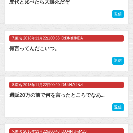
歴代と比べたら大爆死だぞ
返信
7.
匿名
2018年11月22日00:38 ID:I3NzI3NDA
何言ってんだこいつ。
返信
8.
匿名
2018年11月22日00:40 ID:UzNzY2NzI
週販20万の前で何を言ったところでなあ...
返信
9.
匿名
2018年11月22日00:43 ID:Q4NjUwMzQ