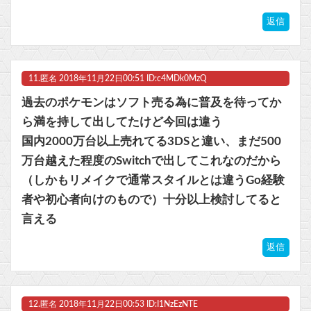
返信
11.
匿名
2018年11月22日00:51 ID:c4MDk0MzQ
過去のポケモンはソフト売る為に普及を待ってか
ら満を持して出してたけど今回は違う
国内2000万台以上売れてる3DSと違い、まだ500
万台越えた程度のSwitchで出してこれなのだから
（しかもリメイクで通常スタイルとは違うGo経験
者や初心者向けのもので）十分以上検討してると
言える
返信
12.
匿名
2018年11月22日00:53 ID:I1NzEzNTE