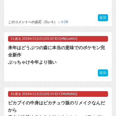
返信
このコメントへの反応（1レス）：
※18
15.
匿名
2018年11月22日01:02 ID:Q4NjUwMzQ
来年はどうぶつの森に本当の意味でのポケモン完
全新作
ぶっちゃけ今年より強い
返信
16.
匿名
2018年11月22日01:14 ID:Y1MzMzMzQ
ピカブイの中身はピカチュウ版のリメイクなんだ
から