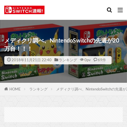
メディクリ調べ、NintendoSwitchの先週が20
万台！！！
2018年11月21日 22:40
ランキング
0
pv
69件
HOME
ランキング
メディクリ調べ、NintendoSwitchの先週