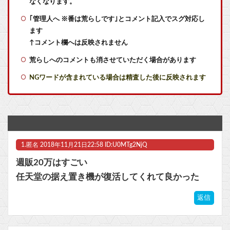
なくなります。
｢管理人へ ※番は荒らしです｣とコメント記入でスグ対応し
【悲報】 ピカチュウが大量に半額
ます
新人男子社員さん、「上司が無能すぎてこの会社が不安」と顔を隠して動画配信 → その上司に爆速で特定されてしまい完全に終わるｗｗｗｗｗ
↑コメント欄へは反映されません
荒らしへのコメントも消させていただく場合があります
【にじさんじ】8月18日(火)21:00から、レヴィ・エリファ3Dライブ「人間燦歌」開催決定
NGワードが含まれている場合は精査した後に反映されます
【悲報】『みいちゃんと山田さん』作者さん、反社・Z李界隈との繋がりが確定か！？と話題に 「最悪、反社に資金が流れかねない問題。企業の責任は？」
『ソニックレーシング クロスワールド』8/7本日より「レジェンドコンペ ラウンド7」が開催！参加者には「ソニックサマーステッカー」プレゼント
【アズールレーン】グッスマ上海「大鳳：プライベート・クォーターズVer.」フィギュア【原型公開】他
1.
匿名
2018年11月21日22:58 ID:U0MTg2NjQ
【悲報】Z世代「求刑7年のジャンポケ斎藤は口封じに被害者殺した方が量刑軽かっただろ」←1万いいね他
週販20万はすごい
花宮初奈さん、バンドリで早くも大人気ｗｗｗｗ他
任天堂の据え置き機が復活してくれて良かった
【ウマ娘】バッドイベントの中でもサボり癖だけは許さん
返信
マスク 十兆円を失う‥投資家「アメリカ党？バカかコイツw」