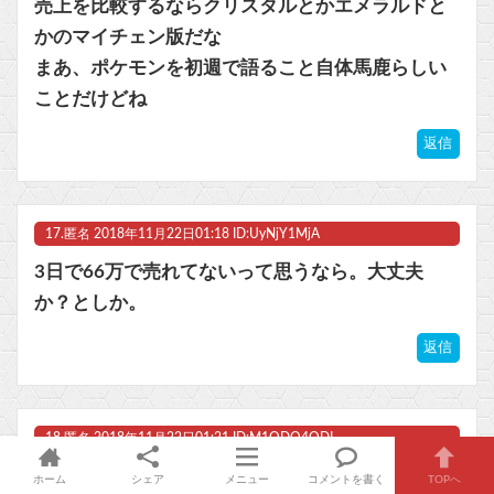
売上を比較するならクリスタルとかエメラルドと
かのマイチェン版だな
まあ、ポケモンを初週で語ること自体馬鹿らしい
ことだけどね
返信
17.
匿名
2018年11月22日01:18 ID:UyNjY1MjA
3日で66万で売れてないって思うなら。大丈夫
か？としか。
返信
18.
匿名
2018年11月22日01:21 ID:M1ODQ4ODI
※2
ホーム
シェア
メニュー
コメントを書く
TOPへ