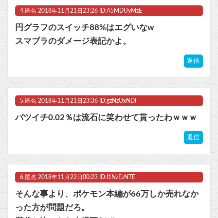
4.
匿名
2018年11月21日23:26 ID:A5MDUyMzE
円グラフのスイッチ88%はエグいなw
スマブラのダメージ表記かよ。
返信
5.
匿名
2018年11月21日23:36 ID:gzNzUxNDI
バツイチ0.02％は流石に笑わせて貰ったわｗｗｗ
返信
6.
匿名
2018年11月22日00:23 ID:I1NzEzNTE
そんな事より、ポケモン本編が66万しか売れなか
った方が問題だろ。