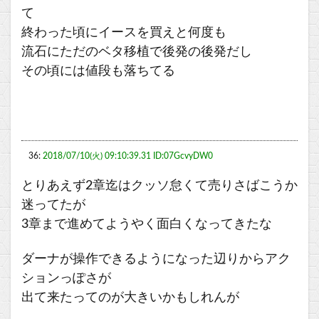
て
終わった頃にイースを買えと何度も
流石にただのベタ移植で後発の後発だし
その頃には値段も落ちてる
36:
2018/07/10(火) 09:10:39.31 ID:07GcvyDW0
とりあえず2章迄はクッソ怠くて売りさばこうか
迷ってたが
3章まで進めてようやく面白くなってきたな
ダーナが操作できるようになった辺りからアク
ションっぽさが
出て来たってのが大きいかもしれんが