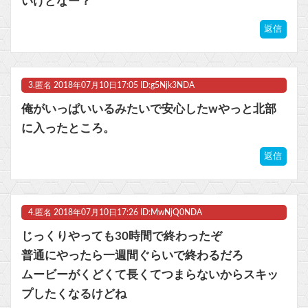
いけどなー？
返信
3.
匿名
2018年07月10日17:05 ID:g5Njk3NDA
俺がいっぱいいるみたいで安心したwやっと北部
に入ったところ。
返信
4.
匿名
2018年07月10日17:26 ID:MwNjQ0NDA
じっくりやっても30時間で終わったぞ
普通にやったら一週間ぐらいで終わるだろ
ムービーがくどくて長くてつまらないからスキッ
プしたくなるけどね