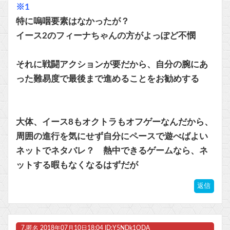
※1
特に嗚咽要素はなかったが？
イース2のフィーナちゃんの方がよっぽど不憫
それに戦闘アクションが要だから、自分の腕にあ
った難易度で最後まで進めることをお勧めする
大体、イース8もオクトラもオフゲーなんだから、
周囲の進行を気にせず自分にペースで遊べばよい
ネットでネタバレ？ 熱中できるゲームなら、ネ
ットする暇もなくなるはずだが
返信
7.
匿名
2018年07月10日18:04 ID:Y5NDk1ODA