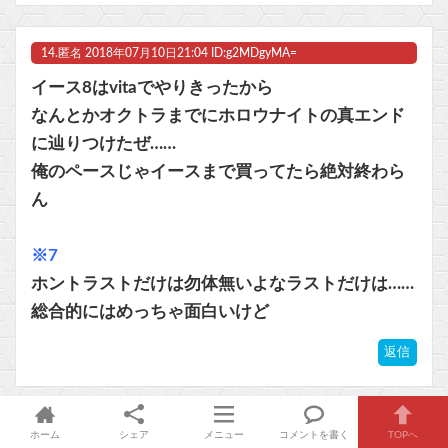
14.
匿名
2018年07月10日21:04 ID:g2MDgyMA=
イース8はvitaでやりきったから
なんとかオクトラまでにホロウナイトの真エンド
に辿りつけたぜ……
俺のペースじゃイースまで買ってたら絶対終わら
ん
※7
ホントラストだけは勿体無いよなラストだけは……
総合的にはめっちゃ面白いけど
返信
15.
匿名
2018年07月10日21:27 ID:cyNDc1MDA
ホーム
シェア
メニュー
コメントを書く
TOPへ