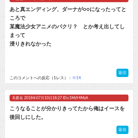
あと真エンディング、ダーナが○○になったってと
ころで
某魔法少女アニメのパクリ？ とか考え出してし
まって
浸りきれなかった
返信
このコメントへの反応（1レス）：
※14
8.
匿名
2018年07月10日18:27 ID:c1MzY4MzA
こうなることが分かりきってたから俺はイースを
後回しにした。
返信