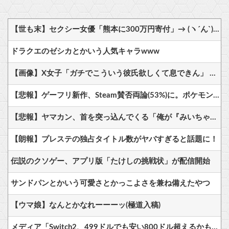
【世も末】セクシー女優「熊本に300万円寄付」→ (ヽ´ん`)「汚い金でもありがとう」
ドラクエのゼシカとかいう人気キャラwww
【画像】X女子「ガチでこういう彼氏欲しくて息できん」 2000万バズ
【悲報】ゲーフリ新作、Steam賛否両論(53%)に。ポケモンで磨いた技術力…
【悲報】ヤマカン、首を突っ込んでくる「俺が『みいちゃんと山田さん』のアニメ監督やりますよ？」
【朗報】プレステの独占タイトル数がヤバすぎると話題に！
伝説のクソゲー、アプリ版「たけしの挑戦状」が配信開始
サンドパンとかいう可愛さとかっこよさを兼ね備えたやつ
【ウマ娘】なんとかなれーーーッ(極道入稿)
メディア「Switch2、499ドルでも安い800ドル超えるかも。PS5は直近での値上げ可能性低い」