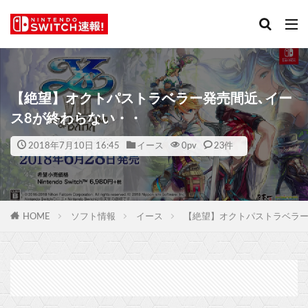
【絶望】オクトパストラベラー発売間近､イー
ス8が終わらない・・
2018年7月10日 16:45
イース
0
pv
23件
HOME
ソフト情報
イース
【絶望】オクトパストラベラー