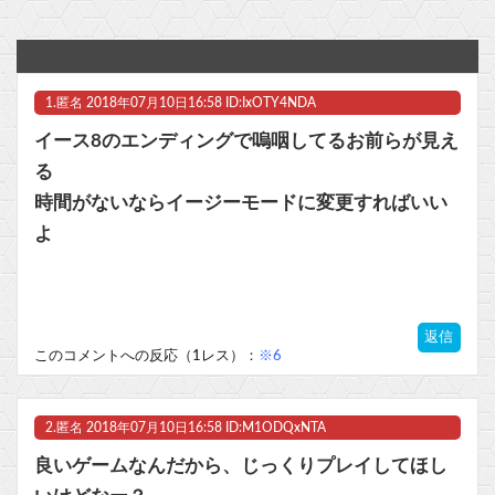
メディア「Switch2、499ドルでも安い800ドル超えるかも。PS5は直近での値上げ可能性低い」
少年ジャンプの人気マンガグッズを“大量注文しキャンセル”繰り返したか 女逮捕 総額43億円以上他
1.
匿名
2018年07月10日16:58 ID:IxOTY4NDA
【マジ注意】3.11被災者が語る『避難所では決して◯◯◯の質問にYESと答えてはいけない』のライフハックがあまりに地獄だった → うっかりYESと言った人が最悪の末路に…
イース8のエンディングで嗚咽してるお前らが見え
【VTuber】千羽師匠、Grokに自分の気持ち悪いツイート聞くやつやってるのかなって思ったら相手鴨神やんけ
る
時間がないならイージーモードに変更すればいい
【悲報】週刊少年ジャンプ、ひっそりとヤバいことになっていた・・・他
よ
【ウマ娘】ハフバは本当にタクトちゃん来るの？
マスク 十兆円を失う‥投資家「アメリカ党？バカかコイツw」
返信
このコメントへの反応（1レス）：
※6
ビットコイン再び1600万円へ。ドル円は147円に
2.
匿名
2018年07月10日16:58 ID:M1ODQxNTA
良いゲームなんだから、じっくりプレイしてほし
Powered by livedoor 相互RSS