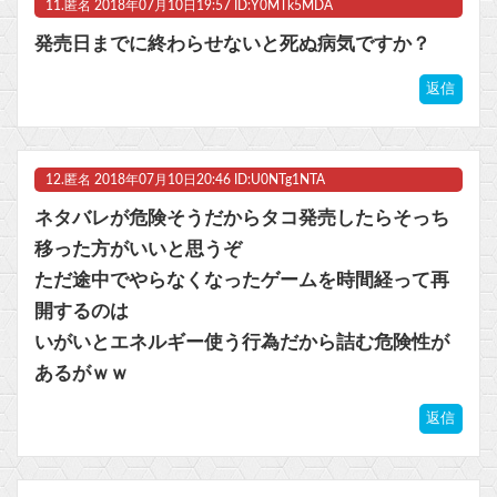
11.
匿名
2018年07月10日19:57 ID:Y0MTk5MDA
発売日までに終わらせないと死ぬ病気ですか？
返信
12.
匿名
2018年07月10日20:46 ID:U0NTg1NTA
ネタバレが危険そうだからタコ発売したらそっち
移った方がいいと思うぞ
ただ途中でやらなくなったゲームを時間経って再
開するのは
いがいとエネルギー使う行為だから詰む危険性が
あるがｗｗ
返信