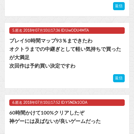
返信
5.
匿名
2018年07月10日17:36 ID:UwODU4MTA
プレイ50時間マップ93％まできたわ
オクトラまでの中継ぎとして軽い気持ちで買った
が大満足
次回作は予約買い決定ですわ
返信
6.
匿名
2018年07月10日17:52 ID:Y5NDk1ODA
60時間かけて100%クリアしたぞ
神ゲーには及ばないが良いゲームだった