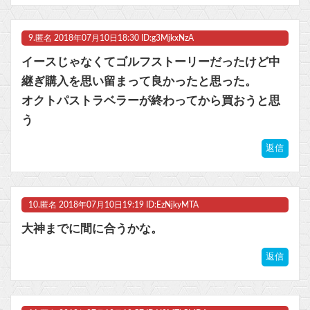
9.
匿名
2018年07月10日18:30 ID:g3MjkxNzA
イースじゃなくてゴルフストーリーだったけど中
継ぎ購入を思い留まって良かったと思った。
オクトパストラベラーが終わってから買おうと思
う
返信
10.
匿名
2018年07月10日19:19 ID:EzNjkyMTA
大神までに間に合うかな。
返信