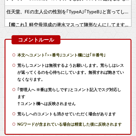
任天堂、FEの主人公の性別を｢TypeA｣｢TypeB｣と言ってしまう…
【艦これ】軽空母混成の潜水マスって陣形なんにしてますの？？？
【艦これ】ジャージ鹿島 他
【艦これ】E5クリアした人に聞きたいんだけど基地航空の熟練度どうしてた？
本文へコメント｢>>番号｣コメント欄には｢※番号｣
【艦これ】差し入れゴトさん 他
荒らしコメントは無視するようお願いします。荒らしはレス
が返ってくるのを心待ちにしています。無視すれば飽きてい
FE万紫千紅、難易度が「ノーマル」と「ハード」のみの模様
なくなります。
｢管理人へ ※番は荒らしです｣とコメント記入でスグ対応し
同級生が食われた………。
ます
【BF6】 まともなネット環境ならPing一桁とか言ってる奴たまにいるけどマヌケすぎる
↑コメント欄へは反映されません
荒らしへのコメントも消させていただく場合があります
映画『ちいかわ』の性悪モモンガにドン引きして嫌いになった人へ、モモンガの真の魅力は◯◯◯です
NGワードが含まれている場合は精査した後に反映されます
マジでものが捨てられないオタクなんだが他