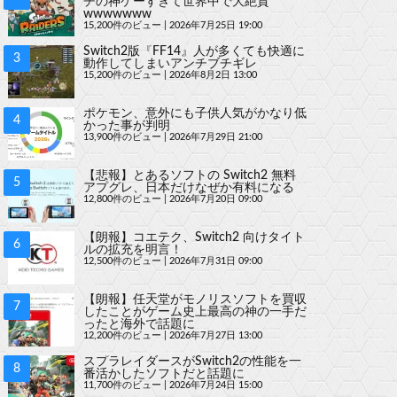
チの神ゲーすぎて世界中で大絶賛
wwwwwww
15,200件のビュー
|
2026年7月25日 19:00
Switch2版『FF14』人が多くても快適に
動作してしまいアンチブチギレ
15,200件のビュー
|
2026年8月2日 13:00
ポケモン、意外にも子供人気がかなり低
かった事が判明
13,900件のビュー
|
2026年7月29日 21:00
【悲報】とあるソフトの Switch2 無料
アプグレ、日本だけなぜか有料になる
12,800件のビュー
|
2026年7月20日 09:00
【朗報】コエテク、Switch2 向けタイト
ルの拡充を明言！
12,500件のビュー
|
2026年7月31日 09:00
【朗報】任天堂がモノリスソフトを買収
したことがゲーム史上最高の神の一手だ
ったと海外で話題に
12,200件のビュー
|
2026年7月27日 13:00
スプラレイダースがSwitch2の性能を一
番活かしたソフトだと話題に
11,700件のビュー
|
2026年7月24日 15:00