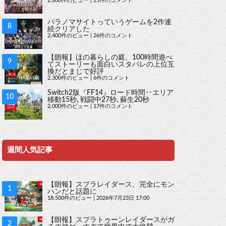
2,800件のビュー
|
25件のコメント
パラノマサイトっていうゲームを2作連
続クリアした
2,400件のビュー
|
26件のコメント
【朗報】ほの暮らしの庭、100時間遊べ
てストーリーも面白いスタバレの上位互
換だとまじで好評
2,300件のビュー
|
6件のコメント
Switch2版『FF14』ロード時間‥エリア
移動15秒､戦闘中27秒､蘇生20秒
2,000件のビュー
|
17件のコメント
週間人気記事
【朗報】スプラレイダース、完全にモン
ハンだと話題に
18,500件のビュー
|
2026年7月23日 17:00
【朗報】スプラトゥーンレイダースがガ