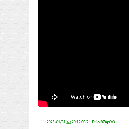
11:
2025/01/31(金) 20:12:03.74 ID:6M87Xp0x0