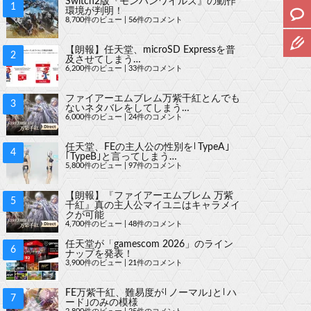
Switch2版『モンハンワイルズ』の動作
環境が判明！
8,700件のビュー
|
56件のコメント
【朗報】任天堂、microSD Expressを普
及させてしまう…
6,200件のビュー
|
33件のコメント
ファイアーエムブレム万紫千紅とんでも
ないネタバレをしてしまう…
6,000件のビュー
|
24件のコメント
任天堂、FEの主人公の性別を｢TypeA｣
｢TypeB｣と言ってしまう…
5,800件のビュー
|
97件のコメント
【朗報】『ファイアーエムブレム 万紫
千紅』真の主人公マイユニはキャラメイ
クが可能
4,700件のビュー
|
48件のコメント
任天堂が「gamescom 2026」のライン
ナップを発表！
3,900件のビュー
|
21件のコメント
FE万紫千紅、難易度が｢ノーマル｣と｢ハ
ード｣のみの模様