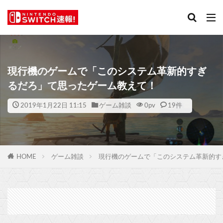
現行機のゲームで「このシステム革新的すぎ
るだろ」て思ったゲーム教えて！
2019年1月22日 11:15
ゲーム雑談
0
pv
19件
HOME
ゲーム雑談
現行機のゲームで「このシステム革新的す