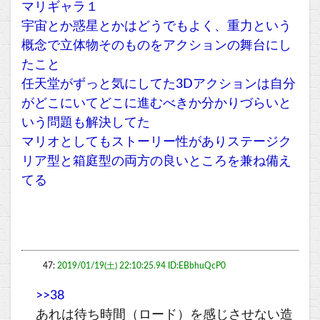
マリギャラ１
宇宙とか惑星とかはどうでもよく、重力という
概念で立体物そのものをアクションの舞台にし
たこと
任天堂がずっと気にしてた3Dアクションは自分
がどこにいてどこに進むべきか分かりづらいと
いう問題も解決してた
マリオとしてもストーリー性がありステージク
リア型と箱庭型の両方の良いところを兼ね備え
てる
47:
2019/01/19(土) 22:10:25.94 ID:EBbhuQcP0
>>38
あれは待ち時間（ロード）を感じさせない造