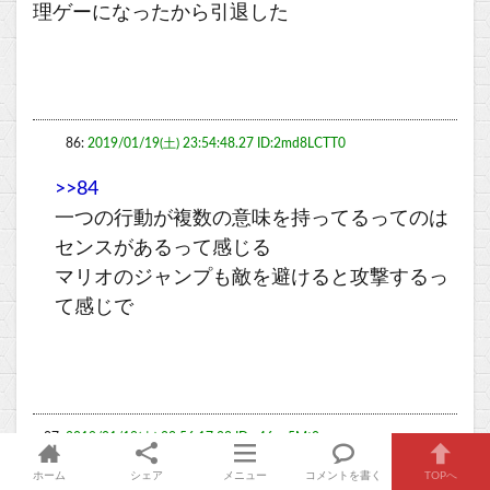
理ゲーになったから引退した
86:
2019/01/19(土) 23:54:48.27 ID:2md8LCTT0
>>84
一つの行動が複数の意味を持ってるってのは
センスがあるって感じる
マリオのジャンプも敵を避けると攻撃するっ
て感じで
87:
2019/01/19(土) 23:56:17.28 ID:g46pe5Mt0
ホーム
シェア
メニュー
コメントを書く
TOPへ
マイクラとスプラトゥーンかなぁ