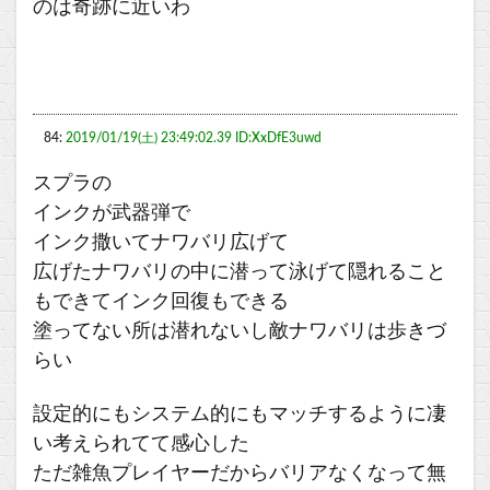
のは奇跡に近いわ
84:
2019/01/19(土) 23:49:02.39 ID:XxDfE3uwd
スプラの
インクが武器弾で
インク撒いてナワバリ広げて
広げたナワバリの中に潜って泳げて隠れること
もできてインク回復もできる
塗ってない所は潜れないし敵ナワバリは歩きづ
らい
設定的にもシステム的にもマッチするように凄
い考えられてて感心した
ただ雑魚プレイヤーだからバリアなくなって無