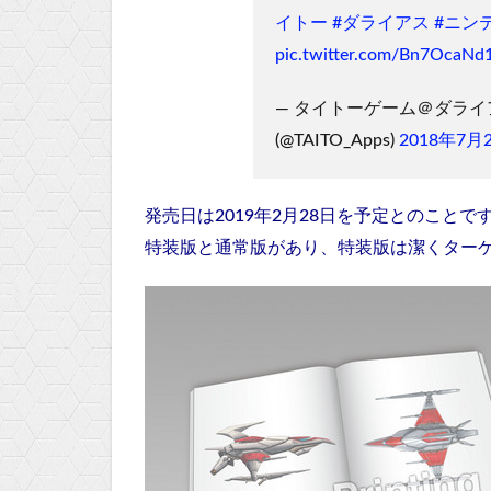
イトー
#ダライアス
#ニン
pic.twitter.com/Bn7OcaNd
— タイトーゲーム＠ダラ
(@TAITO_Apps)
2018年7月
発売日は2019年2月28日を予定とのことで
特装版と通常版があり、特装版は潔くターゲッ