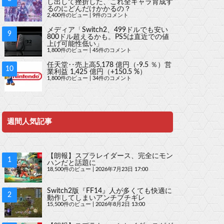
し出して挫折した、これ全キャラ育成す
るのにどんだけかかるの？
2,400件のビュー
|
9件のコメント
メディア「Switch2、499ドルでも安い
800ドル超えるかも。PS5は直近での値
上げ可能性低い」
1,800件のビュー
|
45件のコメント
任天堂‥売上高5,178 億円（-9.5 ％）営
業利益 1,425 億円（+150.5 %）
1,800件のビュー
|
34件のコメント
週間人気記事
【朗報】スプラレイダース、完全にモン
ハンだと話題に
18,500件のビュー
|
2026年7月23日 17:00
Switch2版『FF14』人が多くても快適に
動作してしまいアンチブチギレ
15,500件のビュー
|
2026年8月2日 13:00