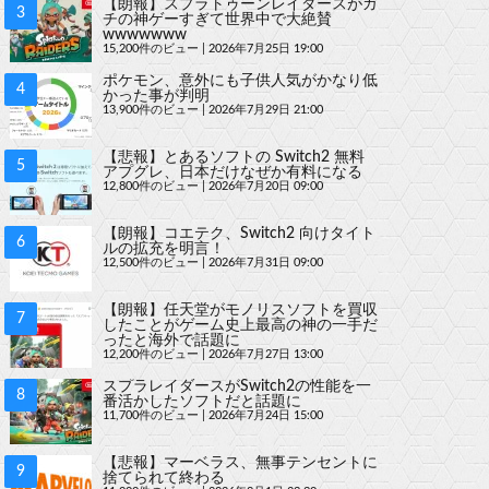
【朗報】スプラトゥーンレイダースがガ
チの神ゲーすぎて世界中で大絶賛
wwwwwww
15,200件のビュー
|
2026年7月25日 19:00
ポケモン、意外にも子供人気がかなり低
かった事が判明
13,900件のビュー
|
2026年7月29日 21:00
【悲報】とあるソフトの Switch2 無料
アプグレ、日本だけなぜか有料になる
12,800件のビュー
|
2026年7月20日 09:00
【朗報】コエテク、Switch2 向けタイト
ルの拡充を明言！
12,500件のビュー
|
2026年7月31日 09:00
【朗報】任天堂がモノリスソフトを買収
したことがゲーム史上最高の神の一手だ
ったと海外で話題に
12,200件のビュー
|
2026年7月27日 13:00
スプラレイダースがSwitch2の性能を一
番活かしたソフトだと話題に
11,700件のビュー
|
2026年7月24日 15:00
【悲報】マーベラス、無事テンセントに
捨てられて終わる