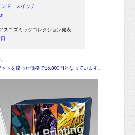
テンドースイッチ
1n
イアスコズミックコレクション発表
2日
す。
トを絞った価格で16,800円となっています。