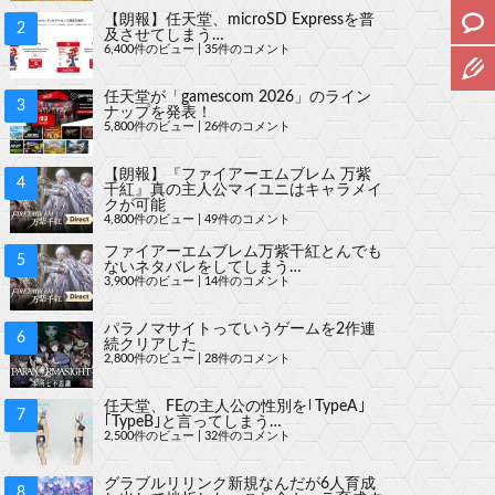
【朗報】任天堂、microSD Expressを普
及させてしまう…
6,400件のビュー
|
35件のコメント
任天堂が「gamescom 2026」のライン
ナップを発表！
5,800件のビュー
|
26件のコメント
【朗報】『ファイアーエムブレム 万紫
千紅』真の主人公マイユニはキャラメイ
クが可能
4,800件のビュー
|
49件のコメント
ファイアーエムブレム万紫千紅とんでも
ないネタバレをしてしまう…
3,900件のビュー
|
14件のコメント
パラノマサイトっていうゲームを2作連
続クリアした
2,800件のビュー
|
28件のコメント
任天堂、FEの主人公の性別を｢TypeA｣
｢TypeB｣と言ってしまう…
2,500件のビュー
|
32件のコメント
グラブルリリンク新規なんだが6人育成