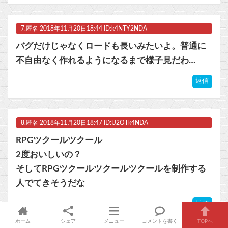
7.
匿名
2018年11月20日18:44 ID:k4NTY2NDA
バグだけじゃなくロードも長いみたいよ。普通に
不自由なく作れるようになるまで様子見だわ…
返信
8.
匿名
2018年11月20日18:47 ID:U2OTk4NDA
RPGツクールツクール
2度おいしいの？
そしてRPGツクールツクールツクールを制作する
人でてきそうだな
返信
ホーム
シェア
メニュー
コメントを書く
TOPへ