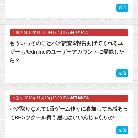
返信
5.
匿名
2018年11月20日17:53 ID:gxNTU1MjA
もういっそのことバグ調査&報告あげてくれるユー
ザーもRedmineのユーザーアカウントに登録した
ら？
返信
6.
匿名
2018年11月20日18:23 ID:kxNTU4NDA
バグ取りなんて1番ゲーム作りに参加してる感あっ
てRPGツクール買う層にはいいんじゃないか
返信