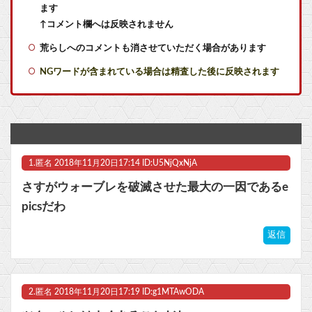
ます
【艦これ】敵の戦力を掃討してから輸送部隊投入するのがふつうなのに まず強行輸送から入る作戦たてる艦これ世界の大本営どうなってるの
↑コメント欄へは反映されません
荒らしへのコメントも消させていただく場合があります
【悲報】メディア『”サ終”相次ぐスマホゲーム、倒産も急増。過去最多ペースで推移』
NGワードが含まれている場合は精査した後に反映されます
【画像】カードゲーム屋さん、ジジババの溜まり場になって終わるwwwwwwwwwwww他
サイバスターが一番輝いてたスパロボ
羊宮妃那さん、ヘッドドレス姿がかわいいｗｗｗｗ他
1.
匿名
2018年11月20日17:14 ID:U5NjQxNjA
実際『ゼルダ 時オカ』→『風タク』の時の空気感を知りたい
さすがウォーブレを破滅させた最大の一因であるe
【ラブライブ！】LuckyFes'26配信中！他
picsだわ
RPGでレベル上げまくってボスも余裕にするやつｗｗｗｗ
返信
【ウマ娘】武さんが引退したらウマ娘に実装されそう
2.
匿名
2018年11月20日17:19 ID:g1MTAwODA
マスク 十兆円を失う‥投資家「アメリカ党？バカかコイツw」