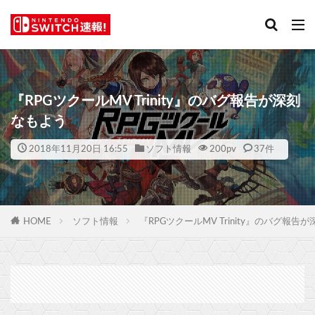
『RPGツクールMV Trinity』のバグ報告が深刻
なもよう
2018年11月20日 16:55
ソフト情報
200
pv
37件
HOME
ソフト情報
『RPGツクールMV Trinity』のバグ報告