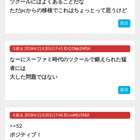
ツクールにはよくあることだな
ビットコイン再び1600万円へ。ドル円は147円に
ただpcからの移植でこれはちょっとって思うけど
返信
Powered by livedoor 相互RSS
3.
匿名
2018年11月20日17:41 ID:Q1Njk2MDA
なーにスーファミ時代のツクールで鍛えられた猛
者には
大した問題ではない
返信
4.
匿名
2018年11月20日17:46 ID:cwMjU5MjA
>>52
ポジティブ！