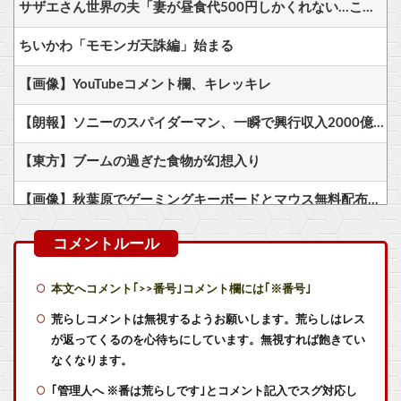
サザエさん世界の夫「妻が昼食代500円しかくれない…この弁当屋、500円で売っている！その上店員さんも美人だ！毎日行こう！」
ちいかわ「モモンガ天誅編」始まる
【画像】YouTubeコメント欄、キレッキレ
【朗報】ソニーのスパイダーマン、一瞬で興行収入2000億円突破…アニメ漫画が世界一人気とはなんだったのか
【東方】ブームの過ぎた食物が幻想入り
【画像】秋葉原でゲーミングキーボードとマウス無料配布するよ→結果
【蓮ノ空】三宅美羽さん「桃とアールグレイの和えたやつ食べたい」【ラブライブ！】
米AI企業「技術は絶対非公開！利益は独占だ！」中AI企業「人類に公開します、独り占めなんて罰が当たる」←これｗｗ
本文へコメント｢>>番号｣コメント欄には｢※番号｣
【艦これ】E4甲モガ切って攻略中にモガ落ちたんだけどE5甲で使うために育てる価値ある？
荒らしコメントは無視するようお願いします。荒らしはレス
が返ってくるのを心待ちにしています。無視すれば飽きてい
【艦これ】でもイベントのたびに思うんだ 空母機動部隊ってクソだわ！
なくなります。
｢管理人へ ※番は荒らしです｣とコメント記入でスグ対応し
お前らが初めて『これムズすぎやろ！』って思ったゲームは何？