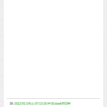
30:
2022/01/29(土) 07:13:18.94 ID:dawbTf5DM