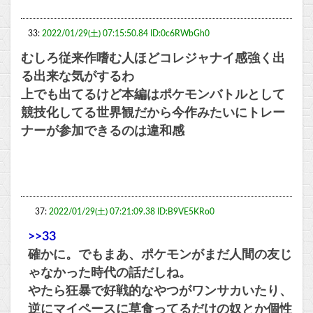
33:
2022/01/29(土) 07:15:50.84 ID:0c6RWbGh0
むしろ従来作嗜む人ほどコレジャナイ感強く出
る出来な気がするわ
上でも出てるけど本編はポケモンバトルとして
競技化してる世界観だから今作みたいにトレー
ナーが参加できるのは違和感
37:
2022/01/29(土) 07:21:09.38 ID:B9VE5KRo0
>>33
確かに。でもまあ、ポケモンがまだ人間の友じ
ゃなかった時代の話だしね。
やたら狂暴で好戦的なやつがワンサカいたり、
逆にマイペースに草食ってるだけの奴とか個性