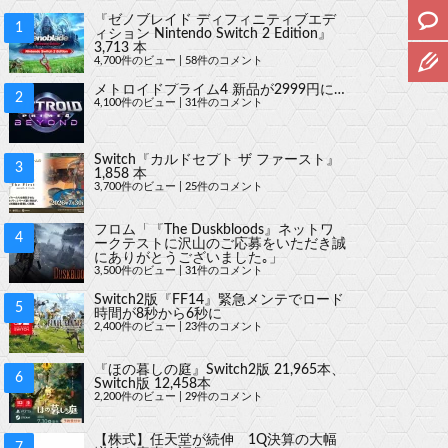
『ゼノブレイド ディフィニティブエデ
ィション Nintendo Switch 2 Edition』
3,713 本
4,700件のビュー
|
58件のコメント
メトロイドプライム4 新品が2999円に…
4,100件のビュー
|
31件のコメント
Switch『カルドセプト ザ ファースト』
1,858 本
3,700件のビュー
|
25件のコメント
フロム「『The Duskbloods』ネットワ
ークテストに沢山のご応募をいただき誠
にありがとうございました｡」
3,500件のビュー
|
31件のコメント
Switch2版『FF14』緊急メンテでロード
時間が8秒から6秒に
2,400件のビュー
|
23件のコメント
『ほの暮しの庭』Switch2版 21,965本、
Switch版 12,458本
2,200件のビュー
|
29件のコメント
【株式】任天堂が続伸 1Q決算の大幅