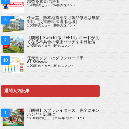
増益を素直に評価
1,900件のビュー
|
24件のコメント
任天堂、熊本地震を受け製品修理は無償
対応（災害救助法適用地域）
1,800件のビュー
|
28件のコメント
【朗報】Switch2版『FF14』ロードが長
くなる不具合の修正パッチを本日配信
1,400件のビュー
|
8件のコメント
任天堂ソフトのダウンロード率
61.5%www
1,200件のビュー
|
2件のコメント
週間人気記事
【朗報】スプラレイダース、完全にモン
ハンだと話題に
18,500件のビュー
|
2026年7月23日 17:00