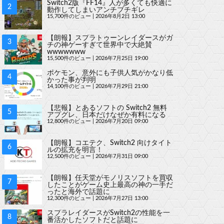
Switch2版『FF14』人が多くても快適に
動作してしまいアンチブチギレ
15,700件のビュー
|
2026年8月2日 13:00
【朗報】スプラトゥーンレイダースがガ
チの神ゲーすぎて世界中で大絶賛
wwwwwww
15,500件のビュー
|
2026年7月25日 19:00
ポケモン、意外にも子供人気がかなり低
かった事が判明
14,100件のビュー
|
2026年7月29日 21:00
【悲報】とあるソフトの Switch2 無料
アプグレ、日本だけなぜか有料になる
12,800件のビュー
|
2026年7月20日 09:00
【朗報】コエテク、Switch2 向けタイト
ルの拡充を明言！
12,500件のビュー
|
2026年7月31日 09:00
【朗報】任天堂がモノリスソフトを買収
したことがゲーム史上最高の神の一手だ
ったと海外で話題に
12,300件のビュー
|
2026年7月27日 13:00
スプラレイダースがSwitch2の性能を一
番活かしたソフトだと話題に