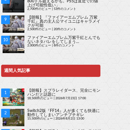
800ドル超えるかも。PS5は直近での値
上げ可能性低い」
2,700件のビュー
|
53件のコメント
【朗報】『ファイアーエムブレム 万紫
千紅』真の主人公マイユニはキャラメイ
クが可能
2,500件のビュー
|
20件のコメント
ファイアーエムブレム万紫千紅とんでも
ないネタバレをしてしまう…
2,000件のビュー
|
8件のコメント
週間人気記事
【朗報】スプラレイダース、完全にモン
ハンだと話題に
18,500件のビュー
|
2026年7月23日 17:00
Switch2版『FF14』人が多くても快適に
動作してしまいアンチブチギレ
15,500件のビュー
|
2026年8月2日 13:00