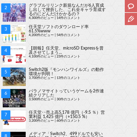
グラブルリリンク新規なんだが6人育成
し出して挫折した、これ全キャラ育成す
るのにどんだけかかるの？
4,300件のビュー
|
14件のコメント
任天堂ソフトのダウンロード率
61.5%www
4,200件のビュー
|
54件のコメント
【朗報】任天堂、microSD Expressを普
及させてしまう…
4,100件のビュー
|
23件のコメント
Switch2版『モンハンワイルズ』の動作
環境が判明！
3,700件のビュー
|
13件のコメント
パラノマサイトっていうゲームを2作連
続クリアした
3,500件のビュー
|
30件のコメント
任天堂‥売上高5,178 億円（-9.5 ％）営
業利益 1,425 億円（+150.5 %）
3,200件のビュー
|
60件のコメント
メディア「Switch2、499ドルでも安い