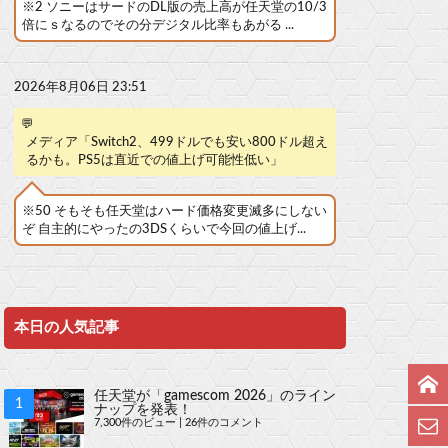
※2 ソニーはサードのDL版の売上高が任天堂の10/3
倍にｓなるのでその分デジタル比率もあがる ...
2026年8月06日 23:51
💬
メディア「Switch2、499ドルでも安い800ドル超え
るかも。PS5は直近での値上げ可能性低い」
※50 そもそも任天堂はハード価格変更滅多にしない
ぞ 自主的にやったの3DSくらいで今回の値上げ...
本日の人気記事
任天堂が「gamescom 2026」のライン
ナップを発表！
7,300件のビュー
|
26件のコメント