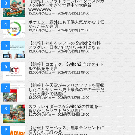
【朗報】スプラトゥーンレイダースがガ
チの神ゲーすぎて世界中で大絶賛
wwwwwww
15,200件のビュー
|
2026年7月25日 19:00
ポケモン、意外にも子供人気がかなり低
かった事が判明
13,900件のビュー
|
2026年7月29日 21:00
【悲報】とあるソフトの Switch2 無料
アプグレ、日本だけなぜか有料になる
12,800件のビュー
|
2026年7月20日 09:00
【朗報】コエテク、Switch2 向けタイト
ルの拡充を明言！
12,500件のビュー
|
2026年7月31日 09:00
【朗報】任天堂がモノリスソフトを買収
したことがゲーム史上最高の神の一手だ
ったと海外で話題に
12,200件のビュー
|
2026年7月27日 13:00
スプラレイダースがSwitch2の性能を一
番活かしたソフトだと話題に
11,700件のビュー
|
2026年7月24日 15:00
【悲報】マーベラス、無事テンセントに
捨てられて終わる