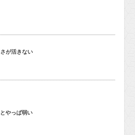
良さが活きない
とやっぱ弱い