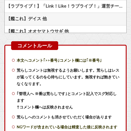
【ラブライブ！】「Link！Like！ラブライブ！」運営チームです。【蓮ノ空】他
【艦これ】デイス 他
【艦これ】オオヤマトウサギ 他
【艦これ】けーかいじん 他
【艦これ】水着川内さん 他
本文へコメント｢>>番号｣コメント欄には｢※番号｣
【艦これ】そもそも深海ってなんか悪いことしたの
荒らしコメントは無視するようお願いします。荒らしはレス
が返ってくるのを心待ちにしています。無視すれば飽きてい
【BF6】 まともなネット環境ならPing一桁とか言ってる奴たまにいるけどマヌケすぎる
なくなります。
｢管理人へ ※番は荒らしです｣とコメント記入でスグ対応し
任天堂ソフトのダウンロード率61.5%ｗｗｗ
ます
同人「10円」セール「第3弾」
↑コメント欄へは反映されません
荒らしへのコメントも消させていただく場合があります
【悲報】「メトロイドプライム4」 新品が2999円に…
NGワードが含まれている場合は精査した後に反映されます