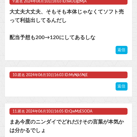
9.
匿名
2024年06月10日16:03 ID:IwODgzMjA
大丈夫大丈夫、そもそも本体じゃなくてソフト売
って利益出してるんだし
配当予想も200→120にしてあるしな
返信
10.
匿名
2024年06月10日16:03 ID:MyNjk5NjE
返信
11.
匿名
2024年06月10日16:05 ID:QwMzE5ODA
まあ今度のニンダイでどれだけその言葉が本気か
は分かるでしょ