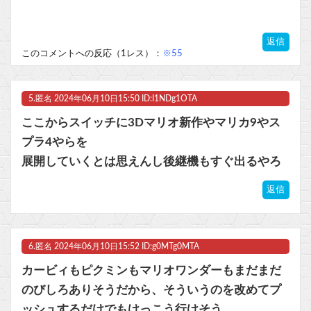
返信
このコメントへの反応（1レス）：
※55
5.
匿名
2024年06月10日15:50 ID:I1NDg1OTA
ここからスイッチに3Dマリオ新作やマリカ9やス
プラ4やらを
展開していくとは思えんし後継機もすぐ出るやろ
返信
6.
匿名
2024年06月10日15:52 ID:g0MTg0MTA
カービィもピクミンもマリオワンダーもまだまだ
のびしろありそうだから、そういうのを改めてプ
ッシュするだけでもけっこう行けそう