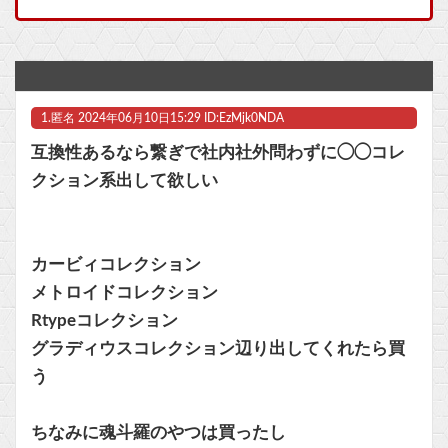
『ガンタンク』とかいう謎のモビルスーツ他
国税職員さん、納税者を騙して約1億5000万円受け取り懲戒免職処分 詐欺などの疑いで刑事告発も
【ウマ娘】とりあえず育成完了させたウマ娘のスキルを取得するのが面倒…このまま終わらせたろ！ ←「実はこれちょっと損してるぞ」
1.
匿名
2024年06月10日15:29 ID:EzMjk0NDA
ニンテンドーダイレクトってやる意味あるの？
互換性あるなら繋ぎで社内社外問わずに◯◯コレ
任天堂、熊本地震を受け製品修理は無償対応（災害救助法適用地域）
クション系出して欲しい
【ラブライブ！】みらぱラジオ、ガチホモ他
マスク 十兆円を失う‥投資家「アメリカ党？バカかコイツw」
カービィコレクション
メトロイドコレクション
ビットコイン再び1600万円へ。ドル円は147円に
Rtypeコレクション
グラディウスコレクション辺り出してくれたら買
う
Powered by livedoor 相互RSS
ちなみに魂斗羅のやつは買ったし