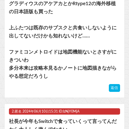
グラディウスのアケアカとかRtype12の海外移植
の日本語版も買った
上ふたつは既存のサブスクと共食いしないように
出してないだけかも知れないけど……
ファミコンメトロイドは地図機能ないとさすがに
きついわ
多分本来は攻略本見るかノートに地図描きながら
やる想定だろうし
返信
2.
匿名
2024年06月10日15:31 ID:IzNjY0MjA
社長が今年もSwitchで食っていくって言ってんだ