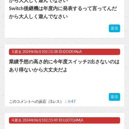
から大人しく遊んでなさい
Switch後継機は年度内に発表するって言ってんだ
から大人しく遊んでなさい
返信
3.
匿名
2024年06月10日15:38 ID:I2ODE4NzA
業績予想の高さ的に今年度スイッチ2出さないのは
あり得ないから大丈夫だよ
返信
このコメントへの反応（1レス）：
※47
4.
匿名
2024年06月10日15:49 ID:UzOTQ4MjA