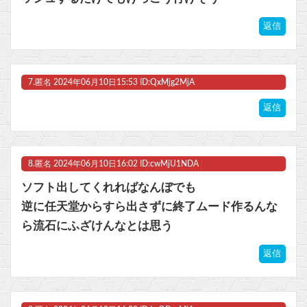
返信
7.
匿名
2024年06月10日15:53 ID:QxMjg2MjA
返信
8.
匿名
2024年06月10日16:02 ID:cwMjU1NDA
ソフト出してくれればなんぼでも
逆に任天堂からすら出さずに終了ムード作るんな
ら流石にふざけんなとは思う
返信