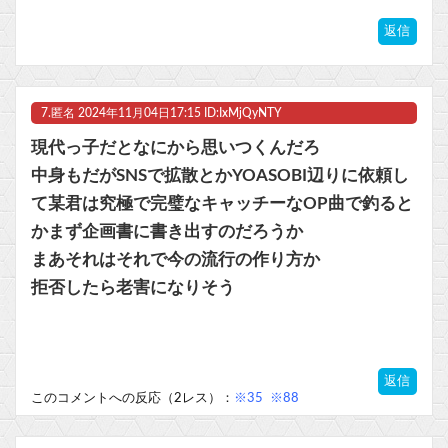
返信
7.
匿名
2024年11月04日17:15 ID:IxMjQyNTY
現代っ子だとなにから思いつくんだろ
中身もだがSNSで拡散とかYOASOBI辺りに依頼し
て某君は究極で完璧なキャッチーなOP曲で釣ると
かまず企画書に書き出すのだろうか
まあそれはそれで今の流行の作り方か
拒否したら老害になりそう
返信
このコメントへの反応（2レス）：
※35
※88