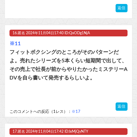
返信
16.
匿名
2024年11月04日17:40 ID:QxODg1NjA
※11
フィットボクシングのところがそのパターンだ
よ。売れたシリーズを5本くらい短期間で出して、
その売上で社長が前からやりたかったミステリーA
DVを自ら書いて発売するらしいよ。
返信
このコメントへの反応（1レス）：
※17
17.
匿名
2024年11月04日17:42 ID:IxMjQyNTY