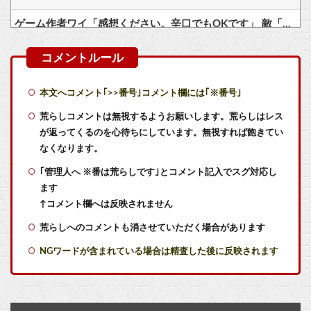
ゲーム作者ワイ「感想ください。辛口でもOKです」 敵「あれがだめ。これがだめ」
【画像】ポリコレ卒業のカプコン、スト6に可愛すぎるフィリピン人キャラ実装！
フロム以外の高難易度ゲーはやる気が出ない（皆がやってるゲームじゃないと達成感がない）←この考えが共感多数にｗｗ
本文へコメント｢>>番号｣コメント欄には｢※番号｣
なぜ日本が誇る巨大IP「北の国から」をオープンワールドゲーム化しないのか？
荒らしコメントは無視するようお願いします。荒らしはレス
が返ってくるのを心待ちにしています。無視すれば飽きてい
【衰退】「●●ゲー」とかいうかつて有能クリエイターを続々と輩出した謎の界隈wwwww
なくなります。
｢管理人へ ※番は荒らしです｣とコメント記入でスグ対応し
『太閤立志伝V』って知面白いの？
ます
Forbes「ロブロックス株価70％急落でXboxに千載一遇の好機到来」
↑コメント欄へは反映されません
荒らしへのコメントも消させていただく場合があります
【速報】ワンピースの「世界に5種しかない飛行能力」発言の謎が解けるWWW
NGワードが含まれている場合は精査した後に反映されます
【ホロライブ】Youtubeの謎のイベント？
【前代未聞】『GTA6』特別長編映像が8月28日午前4時からネトフリ先行配信決定！プロモーション気合入りすぎィ！