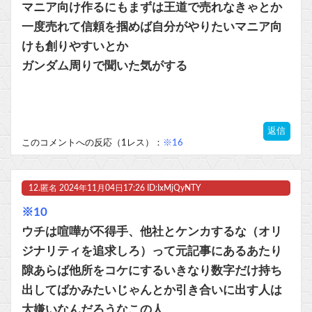
マニア向け作るにもまずは王道で売れなきゃとか
一度売れて信頼を掴めば自分がやりたいマニア向
けも創りやすいとか
ガンダム周りで聞いた気がする
返信
このコメントへの反応（1レス）：
※16
12.
匿名
2024年11月04日17:26 ID:IxMjQyNTY
※10
ウチは喧嘩が不得手、他社とケンカするな（オリ
ジナリティを追求しろ）って元記事にあるあたり
隙あらば他所をコケにするいきなり数字だけ持ち
出してばかみたいじゃんとか引き合いに出す人は
大嫌いなんだろうなこの人