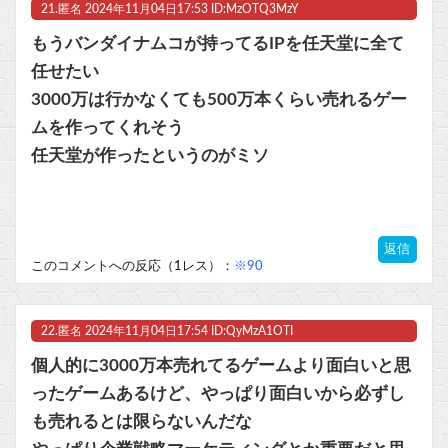
21.
匿名
2024年11月04日17:53 ID:MzOTQ3MzY
もうバンダイナムコが持ってるIPを任天堂に全て
任せたい
3000万は行かなくても500万本くらい売れるゲー
ムを作ってくれそう
任天堂が作ったというのがミソ
返信
このコメントへの反応（1レス）：
※90
22.
匿名
2024年11月04日17:54 ID:QyMzA1OTI
個人的に3000万本売れてるゲームより面白いと思
ったゲームあるけど、やっぱり面白いから必ずし
も売れるとは限らないんだな