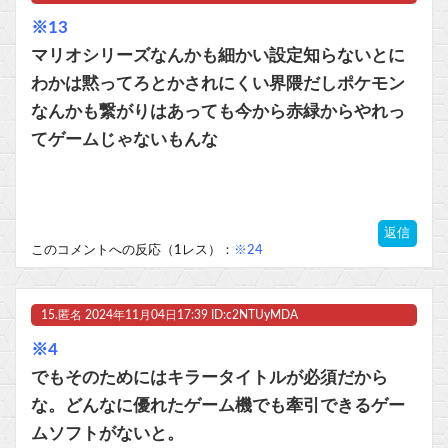
※13
マリオシリーズなんかも細かい設定知らないとに
わかは黙ってろとかされにくい界隈だしポケモン
なんかも繋がりはあっても今から赤緑からやれっ
てゲームじゃないもんな
返信
このコメントへの反応（1レス）：
※24
15.
匿名
2024年11月04日17:39 ID:c2NTUyMDA
※4
でもそのためにはキラータイトルが必須だから
な。どんなに優れたゲーム機でも牽引できるゲー
ムソフトがないと。