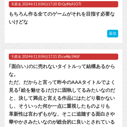
8.
匿名
2024年11月04日17:20 ID:QyMzA1OTI
もちろん作る全てのゲームがそれを目指す必要な
いけどな
返信
9.
匿名
2024年11月04日17:21 ID:cwNjc5MzY
｢面白い｣のに売れないタイトルって結構あるから
な。
ただ、だからと言って昨今のAAAタイトルでよく
見る｢絵を魅せる｣だけに固執してるみたいなのだ
と、決して満点と言える作品にはたどり着かない
し、そういった何か一点に重視したものよりも
革新性は言わずもがな、そこに追随する面白さや
華やかさみたいなのが総合的に良いとされている