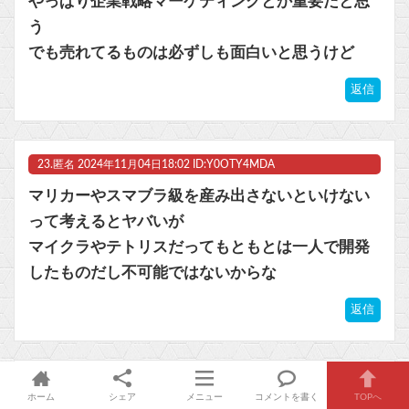
やっぱり企業戦略マーケティングとか重要だと思
う
でも売れてるものは必ずしも面白いと思うけど
返信
23.
匿名
2024年11月04日18:02 ID:Y0OTY4MDA
マリカーやスマブラ級を産み出さないといけない
って考えるとヤバいが
マイクラやテトリスだってもともとは一人で開発
したものだし不可能ではないからな
返信
24.
匿名
2024年11月04日18:07 ID:U2NDE3NzE
ホーム
シェア
メニュー
コメントを書く
TOPへ