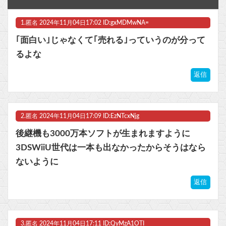
世間では神ゲーと言われているが個人的にはクソゲーだと思うゲーム挙げてけ
1.
匿名
2024年11月04日17:02 ID:gxMDMwNA=
【ラブライブ！】??‍⬛「うちのオタクは社畜かボンボン」（世界の平均睡眠時間ランキングクイズで日本が何位かを当てる時に出た発言）【蓮ノ空】他
｢面白い｣じゃなくて｢売れる｣っていうのが分って
【NEEDY GIRL OVERDOSE】システムサービス「超絶最かわてんしちゃん」プライズフィギュア【彩色原型公開】他
るよな
三大傑作ゼルダライク「The Binding of Isaac」「ダークソウル」あとひとつは？
返信
【ラブライブ！】予定立てるの苦手なので行き当たりばったりの旅行しかできません他
2.
匿名
2024年11月04日17:09 ID:EzNTcxNjg
マスク 十兆円を失う‥投資家「アメリカ党？バカかコイツw」
後継機も3000万本ソフトが生まれますように
ビットコイン再び1600万円へ。ドル円は147円に
3DSWiiU世代は一本も出なかったからそうはなら
ないように
返信
Powered by livedoor 相互RSS
3.
匿名
2024年11月04日17:11 ID:QyMzA1OTI