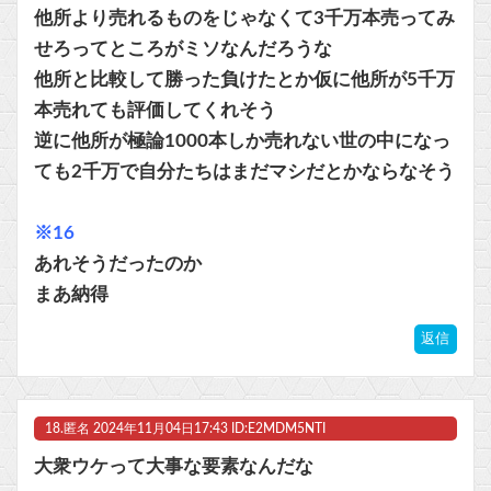
他所より売れるものをじゃなくて3千万本売ってみ
せろってところがミソなんだろうな
他所と比較して勝った負けたとか仮に他所が5千万
本売れても評価してくれそう
逆に他所が極論1000本しか売れない世の中になっ
ても2千万で自分たちはまだマシだとかならなそう
※16
あれそうだったのか
まあ納得
返信
18.
匿名
2024年11月04日17:43 ID:E2MDM5NTI
大衆ウケって大事な要素なんだな