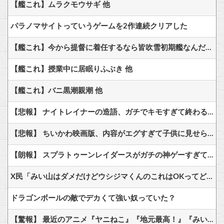
【艦これ】ムラクモウサギ 他
パラノマサイトっていうゲームを2作連続クリアした
【艦これ】今から提督に着任するなら皆吹雪初期艦なんだろうか
【艦これ】授業中に居眠りふぶき 他
【艦これ】バニ黒潮親潮 他
【悲報】 ナイトレイナーの造語、ガチでキモすぎて終わる…
【悲報】 ちいかわ映画版、内容がエグすぎて子供に見せられない
【朗報】 スプラトゥーンレイダースがガチの神ゲーすぎて世界中で大絶賛ｗｗｗｗｗｗｗ
X民「みい山はダメだけどウシジマくんのこれはOKってどういうこと？」⇒ 反論が殺到
ドラゴンボールの敵でデカくて強い奴っていた？
【驚報】 最近のアニメ『ヤニねこ』『地元最高！』『みいちゃんと山田さん』『ドカ食いダイスキ！ もちづきさん』