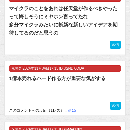
マイクラのことをあれは任天堂が作るべきやった
って悔しそうにミヤホン言ってたな
多分マイクラみたいに斬新な新しいアイデアを期
待してるのだと思うの
返信
4.
匿名
2024年11月04日17:13 ID:U2NDI0ODA
1億本売れるハード作る方が重要な気がする
返信
このコメントへの反応（1レス）：
※15
5.
匿名
2024年11月04日17:13 ID:gwMjA1NzY