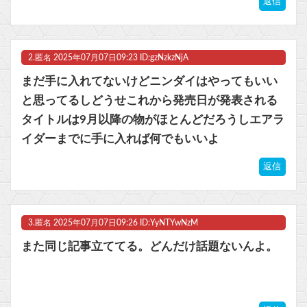
返信
マスク 十兆円を失う‥投資家「アメリカ党？バカかコイツw」
ビットコイン再び1600万円へ。ドル円は147円に
2.
匿名
2025年07月07日09:23 ID:gzNzkzNjA
まだ手に入れてないけどニンダイはやってもいい
と思ってるしどうせこれから発売日が発表される
タイトルは9月以降の物がほとんどだろうしエアラ
Powered by livedoor 相互RSS
イダーまでに手に入れば何でもいいよ
返信
3.
匿名
2025年07月07日09:26 ID:YyNTYwNzM
また同じ記事立ててる。どんだけ話題ないんよ。