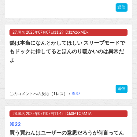
返信
27.
匿名
2025年07月07日11:29 ID:kzNzkxMDk
熱は本当になんとかしてほしい スリープモードで
もドックに挿してるとほんのり暖かいのは異常だ
よ
返信
このコメントへの反応（1レス）：
※37
28.
匿名
2025年07月07日11:42 ID:k0MTQ5MTA
※22
買う買わんはユーザーの意思だろうが何言ってん