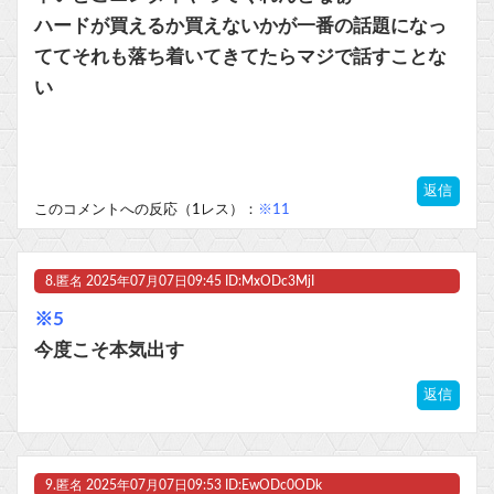
ハードが買えるか買えないかが一番の話題になっ
ててそれも落ち着いてきてたらマジで話すことな
い
返信
このコメントへの反応（1レス）：
※11
8.
匿名
2025年07月07日09:45 ID:MxODc3MjI
※5
今度こそ本気出す
返信
9.
匿名
2025年07月07日09:53 ID:EwODc0ODk