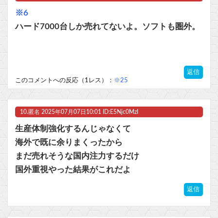
※6
ハード7000台しか売れてないよ。ソフトも圏外。
返信
このコメントへの反応（1レス）：
※25
10.
匿名
2025年07月07日10:01 ID:E5Njc0MzI
生産体制強化するんじゃなくて
海外で既に余りまくったから
まだ売れそうな国内注力するだけ
国外重視やった結果がこれだよ
返信