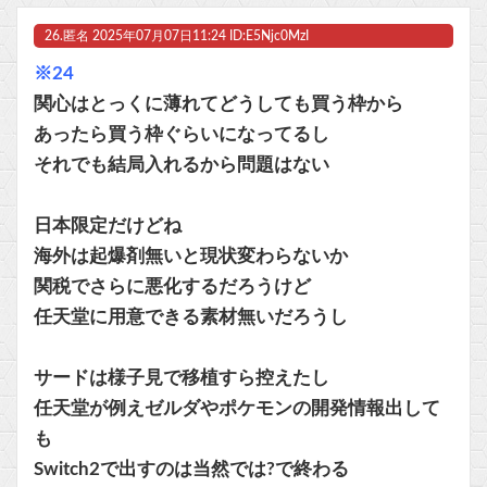
26.
匿名
2025年07月07日11:24 ID:E5Njc0MzI
※24
関心はとっくに薄れてどうしても買う枠から
あったら買う枠ぐらいになってるし
それでも結局入れるから問題はない
日本限定だけどね
海外は起爆剤無いと現状変わらないか
関税でさらに悪化するだろうけど
任天堂に用意できる素材無いだろうし
サードは様子見で移植すら控えたし
任天堂が例えゼルダやポケモンの開発情報出して
も
Switch2で出すのは当然では?で終わる