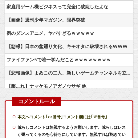
家庭用ゲーム機ビジネスって完全に破綻したよな
【画像】週刊少年マガジン、限界突破
例のダンスアニメ、ヤバすぎるｗｗｗｗｗ
【悲報】日本の盆踊り文化、キモオタに破壊されるWWW
ファイファン5で唯一学んだことｗｗｗｗｗｗｗｗ
【悲報画像】よゐこの二人、新しいゲームチャンネルを立ち上げるwwww
【艦これ】ナマケモノアガノウサギ 他
【艦これ】競泳水着いんのかよ
【艦これ】でもイベントのたびに思うんだ 空母機動部隊ってクソだわ！
本文へコメント｢>>番号｣コメント欄には｢※番号｣
【艦これ】ひみつの通り道 他
荒らしコメントは無視するようお願いします。荒らしはレス
が返ってくるのを心待ちにしています。無視すれば飽きてい