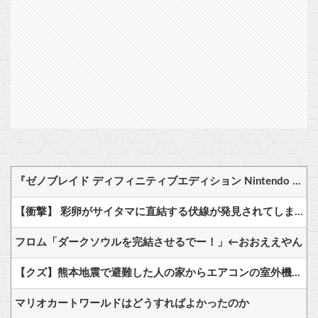
『ゼノブレイド ディフィニティブエディション Nintendo Switch 2 Edition』3,713 本
【衝撃】 彩卵がサイタマに直結する伏線が発見されてしまうｗｗｗ
フロム「ダークソウルを完結させるでー！」←おおええやん
【クズ】熊本地震で避難した人の家からエアコンの室外機を盗んでいた無職男逮捕「金に困り売却目的で」
マリオカートワールドはどうすればよかったのか