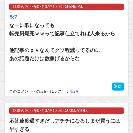
11.
匿名
2025年07月07日10:03 ID:E5Njc0MzI
※7
なーに暇になっても
転売厨爆死ｗｗって記事仕立てれば人来るから
他記事のｐｖなんてクソ程減ってるのに
あの話題だけは数稼げるからな
返信
このコメントへの反応（1レス）：
※24
12.
匿名
2025年07月07日10:08 ID:U0MzA1ODc
応答速度遅すぎだしアチチになるしまだ買うには
早すぎる