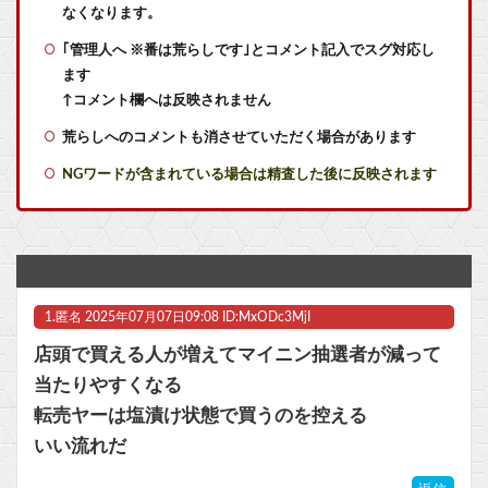
【艦これ】敵の戦力を掃討してから輸送部隊投入するのがふつうなのに まず強行輸送から入る作戦たてる艦これ世界の大本営どうなってるの
なくなります。
｢管理人へ ※番は荒らしです｣とコメント記入でスグ対応し
【ラブライブ！】【画像】ちょっと泉? あれ泉じゃない…誰？【いきづらい部！】他
ます
佐藤二朗さん主演予定だった『踊る大捜査線』スピンオフ、撮影中止が正式発表との報道！フジが佐藤さんの行為を問題視か
↑コメント欄へは反映されません
荒らしへのコメントも消させていただく場合があります
神「推しのスリーサイズを合計20cm増やしてやる」【ラブライブ！】
NGワードが含まれている場合は精査した後に反映されます
【悲報】価格高騰の波、次は『PC用マザーボード』か
【画像】学校の屋上でヤニ吸う二人【ラブライブ！スーパースター!!】
海原雄山にどん兵衛食わせたら言いそうなこと
1.
匿名
2025年07月07日09:08 ID:MxODc3MjI
【ウマ娘】コミケで配布予定だった非公式グッズ「オグリキャップタマモクロスアクリル定規」意外(?)な落とし穴により配布を撤回することに…
店頭で買える人が増えてマイニン抽選者が減って
【悲報】逃げ上手の若君、2期放映中なのに全く話題にならない他
当たりやすくなる
転売ヤーは塩漬け状態で買うのを控える
いまだに続いていると聞いてビビる漫画「ながされて藍蘭島」「咲」「らき☆すた」他
いい流れだ
【ウマ娘】コミケで配布予定だった非公式グッズ「オグリキャップタマモクロスアクリル定規」意外(?)な落とし穴により配布を撤回することに…