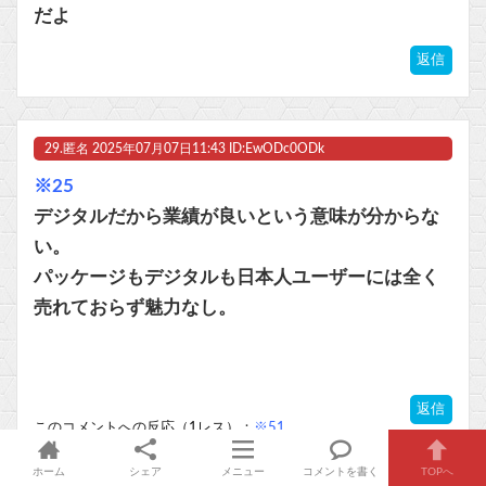
だよ
返信
29.
匿名
2025年07月07日11:43 ID:EwODc0ODk
※25
デジタルだから業績が良いという意味が分からな
い。
パッケージもデジタルも日本人ユーザーには全く
売れておらず魅力なし。
返信
このコメントへの反応（1レス）：
※51
ホーム
シェア
メニュー
コメントを書く
TOPへ