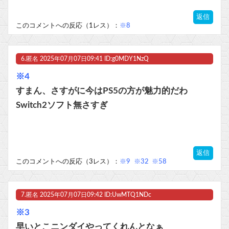
返信
このコメントへの反応（1レス）：
※8
6.
匿名
2025年07月07日09:41 ID:g0MDY1NzQ
※4
すまん、さすがに今はPS5の方が魅力的だわ
Switch2ソフト無さすぎ
返信
このコメントへの反応（3レス）：
※9
※32
※58
7.
匿名
2025年07月07日09:42 ID:UwMTQ1NDc
※3
早いとこニンダイやってくれんとなぁ