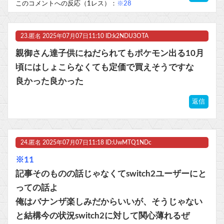
このコメントへの反応（1レス）：
※28
23.
匿名
2025年07月07日11:10 ID:k2NDU3OTA
親御さん達子供にねだられてもポケモン出る10月
頃にはしょこらなくても定価で買えそうですな
良かった良かった
返信
24.
匿名
2025年07月07日11:18 ID:UwMTQ1NDc
※11
記事そのものの話じゃなくてswitch2ユーザーにと
っての話よ
俺はバナンザ楽しみだからいいが、そうじゃない
と結構今の状況switch2に対して関心薄れるぜ