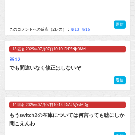
返信
このコメントへの反応（2レス）：
※13
※16
13.
匿名
2025年07月07日10:10 ID:E5Njc0MzI
※12
でも間違いなく修正はしないぞ
返信
14.
匿名
2025年07月07日10:13 ID:A2NjYyMDg
もうswitch2の在庫については何言っても嘘にしか
聞こえんわ