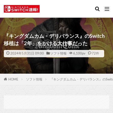
『キングダムカム・デリバランス』のSwitch
移植は「2年」をかける大仕事だった
2024年5月31日 09:00
ソフト情報
6,100
pv
72件
HOME
ソフト情報
『キングダムカム・デリバランス』のSwit