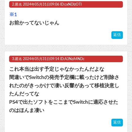
2.
匿名
2024年05月31日09:06 ID:cxNDIzOTI
マスク 十兆円を失う‥投資家「アメリカ党？バカかコイツw」
※1
ビットコイン再び1600万円へ。ドル円は147円に
お前かってないじゃん
返信
Powered by livedoor 相互RSS
3.
匿名
2024年05月31日09:14 ID:A3NzA4NDc
これ本当は出す予定じゃなかったんだよな
間違いでSwitchの発売予定欄に載ったけど削除さ
れたのがきっかけで凄い反響があって移植決意し
たんだってな
PS4で出たソフトをここまでSwitchに適応させた
のはほんま凄い
返信