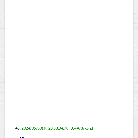
45:
2024/05/30(木) 20:38:04.70 ID:wA/8vxbnd