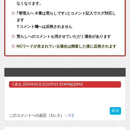
【艦これ】オオヤマトウサギ 他
なくなります。
｢管理人へ ※番は荒らしです｣とコメント記入でスグ対応し
【艦これ】VautourちゃんはE5に入れると強いと聞いたけど どれくらいつよいのかしら
ます
【艦これ】けーかいじん 他
↑コメント欄へは反映されません
荒らしへのコメントも消させていただく場合があります
【艦これ】E5ヌルイとかいう風説には騙されないぞ スキャンプくらいヌルイのなら考える
NGワードが含まれている場合は精査した後に反映されます
【艦これ】そもそも深海ってなんか悪いことしたの
【画像】有名女性声優「私はね、ハゲてる人が好きなの」他
【悲報】テレビ番組「15年前の日本はすごかった」【ドル円75円】
1.
匿名
2024年05月31日09:01 ID:M5NjQ0MzI
【悲報】「メトロイドプライム4」 新品が2999円に…
【ラブライブ！】フミコって可愛くね？他
返信
【ホロライブ】POP UP PARADE「雪花ラミィ」フィギュア【本日発売】他
このコメントへの反応（1レス）：
※2
【ウマ娘】このキャラが声優（まりんか）同じってマジ！？←「スズカさんみたいな演技の方がレアだと聞いて驚いたよ」