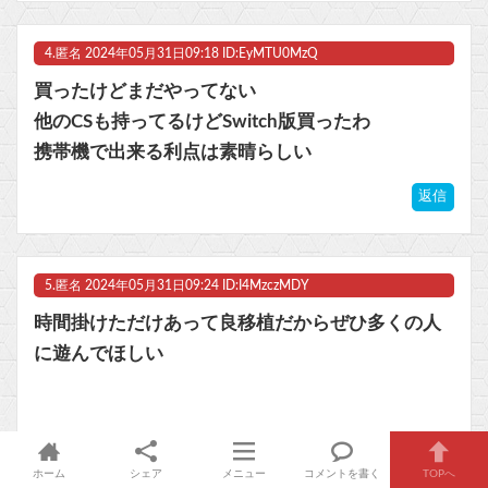
4.
匿名
2024年05月31日09:18 ID:EyMTU0MzQ
買ったけどまだやってない
他のCSも持ってるけどSwitch版買ったわ
携帯機で出来る利点は素晴らしい
返信
5.
匿名
2024年05月31日09:24 ID:I4MzczMDY
時間掛けただけあって良移植だからぜひ多くの人
に遊んでほしい
返信
このコメントへの反応（2レス）：
※7
※71
ホーム
シェア
メニュー
コメントを書く
TOPへ