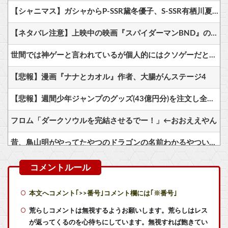
【シャニマス】ガシャからP-SSR黛冬優子、S-SSR有栖川夏葉が登場！イベントS-SR福丸小糸！
【ネタバレ注意】上映中の映画『スパイダーマンBND』のマニアックなセルフカバー！実はあのシーンは……
世間では神ゲーと言われているが個人的にはクソゲーだと思うゲーム挙げてけ
【悲報】漫画『ナナとカオル』作者、大腸がんステージ4
【悲報】週間少年ジャンプのグッズ(43億円分)を注文し全てキャンセルした女逮捕ｗｗｗｗｗｗｗｗ
フロム「ダークソウルを完結させるでー！」←おおええやん
昔、鳥山明がやってたやつのドラゴンの名前わかるやついる？
「ファミコンミニ、スーファミミニ、PCエンジンミニ、メガドラミニ、ネオジオミニ」って
モンスターハンターというゲームの魅力ってどんな部分だと思う？
本文へコメント｢>>番号｣コメント欄には｢※番号｣
『クロノトリガー』面白かったわ
荒らしコメントは無視するようお願いします。荒らしはレス
が返ってくるのを心待ちにしています。無視すれば飽きてい