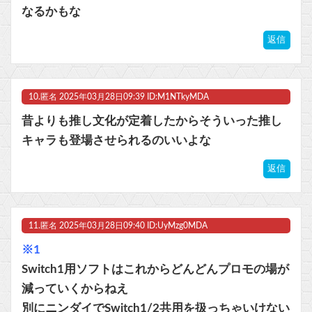
なるかもな
返信
10.
匿名
2025年03月28日09:39 ID:M1NTkyMDA
昔よりも推し文化が定着したからそういった推し
キャラも登場させられるのいいよな
返信
11.
匿名
2025年03月28日09:40 ID:UyMzg0MDA
※1
Switch1用ソフトはこれからどんどんプロモの場が
減っていくからねえ
別にニンダイでSwitch1/2共用を扱っちゃいけない