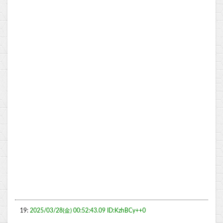
19:
2025/03/28(金) 00:52:43.09 ID:KzhBCy++0