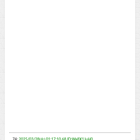
74:
2025/03/28(金) 01:17:10.68 ID:Wa8X1JuH0