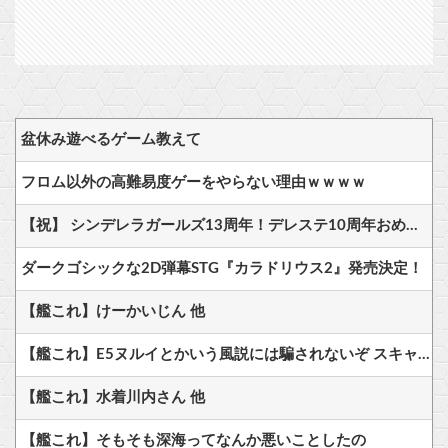
盆休み遊べるゲーム教えて
フロム以外の高難易度ゲーをやらない理由ｗｗｗｗ
【祝】 シンデレラガールズ13周年！デレステ10周年おめでとう！ガチャ更新SSR八神マキノ・イベントSRイヴ、SR望月聖！
ダークゴシックな2D弾幕STG『カラドリウス2』発売決定！
【艦これ】けーかいじん 他
【艦これ】E5ヌルイとかいう風説には騙されないぞ スキャンプくらいヌルイのなら考える
【艦これ】水着川内さん 他
【艦これ】そもそも深海ってなんか悪いことしたの