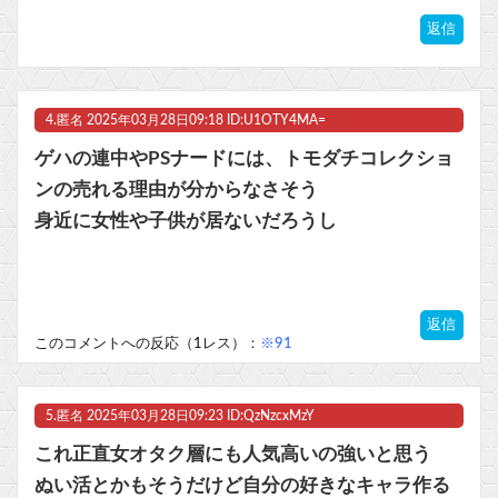
返信
4.
匿名
2025年03月28日09:18 ID:U1OTY4MA=
ゲハの連中やPSナードには、トモダチコレクショ
ンの売れる理由が分からなさそう
身近に女性や子供が居ないだろうし
返信
このコメントへの反応（1レス）：
※91
5.
匿名
2025年03月28日09:23 ID:QzNzcxMzY
これ正直女オタク層にも人気高いの強いと思う
ぬい活とかもそうだけど自分の好きなキャラ作る