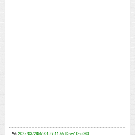
96:
2025/03/28(金) 01:29:11.65 ID:vw1Dna080