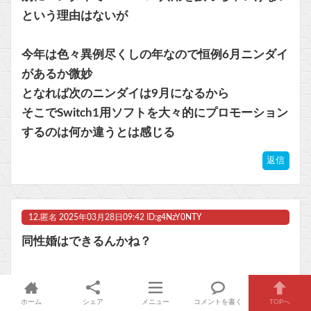
という理由はないが
今年は色々異例尽くしの年なので恒例6月ニンダイ
があるか微妙
となれば次のニンダイは9月になるから
そこでSwitch1用ソフトを大々的にプロモーション
するのは何か違うとは感じる
返信
12.
匿名
2025年03月28日09:42 ID:g4NzY0NTY
同性婚はできるんかね？
ホーム
シェア
メニュー
コメントを書く
TOPへ
返信