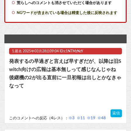
荒らしへのコメントも消させていただく場合があります
【炎上】38歳の現役格闘家さん「批判覚悟で言います。19歳の彼女と結婚しました」→案の定オバサン達に見つかり炎上他
NGワードが含まれている場合は精査した後に反映されます
シュート選手が結婚を発表、ネモ選手とウメハラ選手が婚姻届の証人に。
ニシ「頼む！ディスクを廃止しないでくれ！中古で買えなくなるんだ！」
【ヤニねこ】薬物中毒のヤクねこの末路が心配でならない・・・
1.
匿名
2025年03月28日09:04 ID:c1NTMzNzY
【お誕生日】逢田さん（34）の奇行・奇言で打線組んだ・・・他
発表するの早過ぎと言えば早すぎだが、以降は旧S
幽☆遊☆白書（全19巻）←これｗｗｗｗｗｗｗｗｗｗｗｗｗｗ他
witch向けの広報は基本無しって感じなんじゃね
後継機の2が出る直前に一旦初報は出しとかなきゃ
【ウマ娘】ドンナと海行きてえなあ
なって
マスク 十兆円を失う‥投資家「アメリカ党？バカかコイツw」
ビットコイン再び1600万円へ。ドル円は147円に
返信
このコメントへの反応（4レス）：
※3
※11
※19
※48