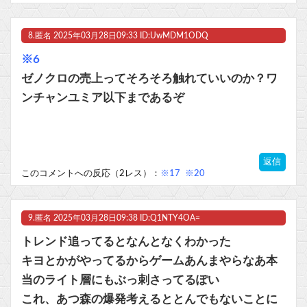
8.
匿名
2025年03月28日09:33 ID:UwMDM1ODQ
※6
ゼノクロの売上ってそろそろ触れていいのか？ワ
ンチャンユミア以下まであるぞ
返信
このコメントへの反応（2レス）：
※17
※20
9.
匿名
2025年03月28日09:38 ID:Q1NTY4OA=
トレンド追ってるとなんとなくわかった
キヨとかがやってるからゲームあんまやらなあ本
当のライト層にもぶっ刺さってるぽい
これ、あつ森の爆発考えるととんでもないことに