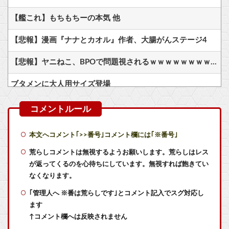
【艦これ】もちもちーの本気 他
【悲報】漫画『ナナとカオル』作者、大腸がんステージ4
【悲報】ヤニねこ、BPOで問題視されるｗｗｗｗｗｗｗｗｗｗｗｗｗ
ブタメンに大人用サイズ登場
フロム「ダークソウルを完結させるでー！」←おおええやん
『ゼノブレイド ディフィニティブエディション Nintendo Switch 2 Edition』3,713 本
本文へコメント｢>>番号｣コメント欄には｢※番号｣
ガキ「世界を救います」←飽きた。おっさんにしろ
荒らしコメントは無視するようお願いします。荒らしはレス
が返ってくるのを心待ちにしています。無視すれば飽きてい
「スプラトゥーンレイダース」、2周目でもまだ緑茶ｗｗｗｗｗｗ
なくなります。
｢管理人へ ※番は荒らしです｣とコメント記入でスグ対応し
ダークゴシックな2D弾幕STG『カラドリウス2』発売決定！
ます
【朗報】金曜ロードショーで8番出口が地上波初放送wwwwwwwww
↑コメント欄へは反映されません