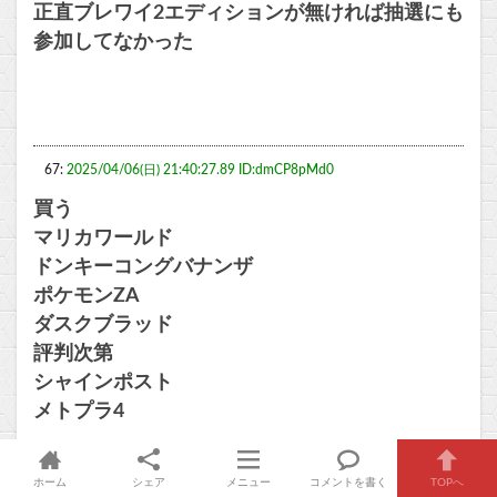
正直ブレワイ2エディションが無ければ抽選にも
参加してなかった
67:
2025/04/06(日) 21:40:27.89 ID:dmCP8pMd0
買う
マリカワールド
ドンキーコングバナンザ
ポケモンZA
ダスクブラッド
評判次第
シャインポスト
メトプラ4
ホーム
シェア
メニュー
コメントを書く
TOPへ