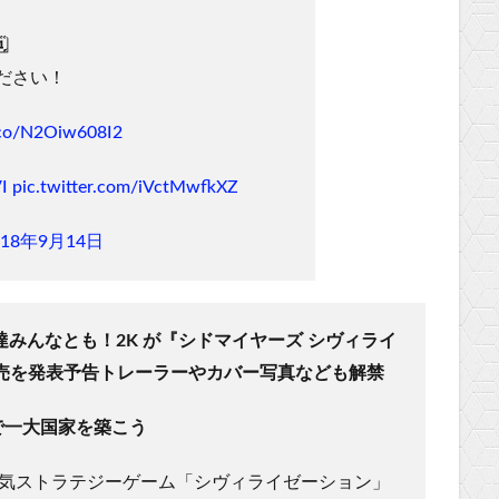
️
ださい！
t.co/N2Oiw608I2
VI
pic.twitter.com/iVctMwfkXZ
018年9月14日
みんなとも！2K が『シドマイヤーズ シヴィライ
tch 版発売を発表予告トレーラーやカバー写真なども解禁
h で一大国家を築こう
s は、大人気ストラテジーゲーム「シヴィライゼーション」