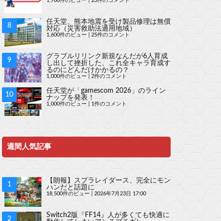
1,700件のビュー
|
23件のコメント
任天堂、熊本地震を受け製品修理は無償
対応（災害救助法適用地域）
1,600件のビュー
|
25件のコメント
グラブルリリンク新規なんだが6人育成
し出して挫折した、これ全キャラ育成す
るのにどんだけかかるの？
1,000件のビュー
|
2件のコメント
任天堂が「gamescom 2026」のライン
ナップを発表！
1,000件のビュー
|
1件のコメント
週間人気記事
【朗報】スプラレイダース、完全にモン
ハンだと話題に
18,500件のビュー
|
2026年7月23日 17:00
Switch2版『FF14』人が多くても快適に