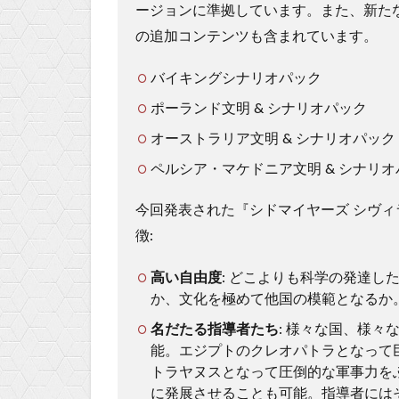
ージョンに準拠しています。また、新たな
の追加コンテンツも含まれています。
バイキングシナリオパック
ポーランド文明 & シナリオパック
オーストラリア文明 & シナリオパック
ペルシア・マケドニア文明 & シナリオ
今回発表された『シドマイヤーズ シヴィライゼー
徴:
高い自由度
: どこよりも科学の発達
か、文化を極めて他国の模範となるか
名だたる指導者たち
: 様々な国、様々な
能。エジプトのクレオパトラとなって
トラヤヌスとなって圧倒的な軍事力を
に発展させることも可能。指導者には