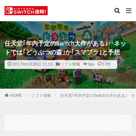
任天堂｢年内予定のSwitch大作がある｣‥ネッ
トでは｢どうぶつの森｣か｢スマブラ｣と予想
2017年6月28日 11:55
ソフト情報
0
pv
17件
HOME
ソフト情報
任天堂｢年内予定のSwitch大作がある｣‥