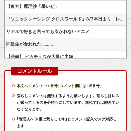
【東方】魔理沙「暑いぜ」
『ソニックレーシング クロスワールド』8/7本日より「レジェンドコンペ ラウンド7」が開催！参加者には「ソニックサマーステッカー」プレゼント
リアルで好きと言っても引かれないアニメ
同級生が食われた………。
【悲報】 ピカチュウが大量に半額
フロム以外の高難易度ゲーをやらない理由ｗｗｗｗ
【悲報】サイバーコネクトツー社長・松山洋さん、少年ジャンプ公式からブロックされてむせび泣く… 「え？うち正式ライセンスでジャンプゲー沢山作ってるのに」
本文へコメント｢>>番号｣コメント欄には｢※番号｣
【ホロライブ】アキロゼ、映画をきっかけに「ちいかわ」にどハマり「今では毎晩1時間くらい見ながら入眠しています」
荒らしコメントは無視するようお願いします。荒らしはレス
が返ってくるのを心待ちにしています。無視すれば飽きてい
【艦これ】授業中に居眠りふぶき 他
なくなります。
｢管理人へ ※番は荒らしです｣とコメント記入でスグ対応し
【艦これ】E4とE5はどっちの方が難しい？ E5甲はウイニングランって聞いたんだけど
ます