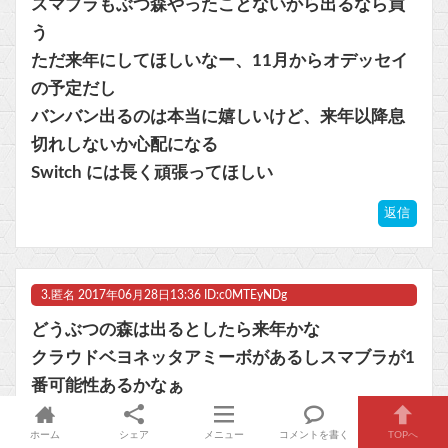
スマブラもぶつ森やったことないから出るなら買
う
ただ来年にしてほしいなー、11月からオデッセイ
の予定だし
Powered by livedoor 相互RSS
バンバン出るのは本当に嬉しいけど、来年以降息
切れしないか心配になる
Switch には長く頑張ってほしい
返信
3.
匿名
2017年06月28日13:36 ID:c0MTEyNDg
どうぶつの森は出るとしたら来年かな
クラウドベヨネッタアミーボがあるしスマブラが1
番可能性あるかなぁ
返信
ホーム
シェア
メニュー
コメントを書く
TOPへ