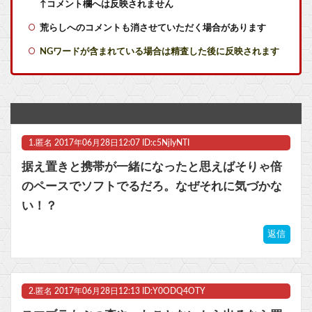
【艦これ】煙幕してんのに大暴れしすぎちゃうか？
↑コメント欄へは反映されません
荒らしへのコメントも消させていただく場合があります
【艦これ】デイス 他
NGワードが含まれている場合は精査した後に反映されます
【艦これ】オオヤマトウサギ 他
【悲報】Z世代「求刑7年のジャンポケ斎藤は口封じに被害者殺した方が量刑軽かっただろ」←1万いいね他
【衝撃】『ワンピース』の「世界に5種しかない飛行能力」の謎、最新巻でついに判明するも、あまりに真相がひどいと荒れてしまうｗｗｗｗｗ
1.
匿名
2017年06月28日12:07 ID:c5NjIyNTI
メトロイドプライム4 新品が2999円に…
据え置きと携帯が一緒になったと思えばそりゃ倍
花宮初奈さん、バンドリで早くも大人気ｗｗｗｗ他
のペースでソフトでるだろ。なぜそれに気づかな
い！？
【ラブライブ！】のん「（小さい頃に乗れなかったので）自転車補助輪なしで乗ったことない」さく「えぇ！？そんな人いるの！ｗ」【Liella!】他
返信
【ウマ娘】バッドイベントの中でもサボり癖だけは許さん
マスク 十兆円を失う‥投資家「アメリカ党？バカかコイツw」
2.
匿名
2017年06月28日12:13 ID:Y0ODQ4OTY
ビットコイン再び1600万円へ。ドル円は147円に