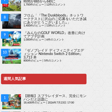
時間が8秒から6秒に
1,700件のビュー
|
12件のコメント
フロム「『The Duskbloods』ネットワ
ークテストに沢山のご応募をいただき誠
にありがとうございました｡」
1,400件のビュー
|
13件のコメント
『みんなのGOLF WORLD』改善に向け
てアプデ計画
1,000件のビュー
|
6件のコメント
『ゼノブレイド ディフィニティブエデ
ィション Nintendo Switch 2 Edition』
3,713 本
800件のビュー
|
5件のコメント
週間人気記事
【朗報】スプラレイダース、完全にモン
ハンだと話題に
18,600件のビュー
|
2026年7月23日 17:00