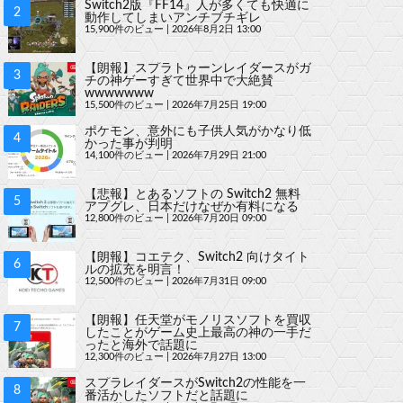
Switch2版『FF14』人が多くても快適に
動作してしまいアンチブチギレ
15,900件のビュー
|
2026年8月2日 13:00
【朗報】スプラトゥーンレイダースがガ
チの神ゲーすぎて世界中で大絶賛
wwwwwww
15,500件のビュー
|
2026年7月25日 19:00
ポケモン、意外にも子供人気がかなり低
かった事が判明
14,100件のビュー
|
2026年7月29日 21:00
【悲報】とあるソフトの Switch2 無料
アプグレ、日本だけなぜか有料になる
12,800件のビュー
|
2026年7月20日 09:00
【朗報】コエテク、Switch2 向けタイト
ルの拡充を明言！
12,500件のビュー
|
2026年7月31日 09:00
【朗報】任天堂がモノリスソフトを買収
したことがゲーム史上最高の神の一手だ
ったと海外で話題に
12,300件のビュー
|
2026年7月27日 13:00
スプラレイダースがSwitch2の性能を一
番活かしたソフトだと話題に