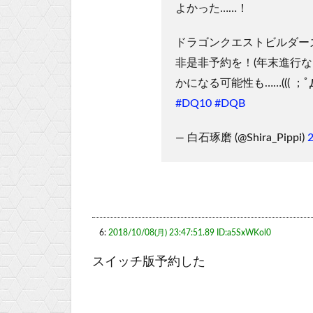
よかった……！
ドラゴンクエストビルダー
非是非予約を！(年末進行
かになる可能性も……((( ；ﾟДﾟ
#DQ10
#DQB
— 白石琢磨 (@Shira_Pippi)
6:
2018/10/08(月) 23:47:51.89 ID:a5SxWKol0
スイッチ版予約した