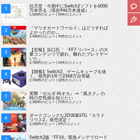
任天堂「今期中にSwitch2ソフトを6000
万本売る（現在946万本達成）」
5,500件のビュー
|
59件のコメント
『マリオカートワールド』はどうすれば
よかったのか…
5,400件のビュー
|
70件のコメント
【悲報】浜口氏「『FF7 リバース』の大
量コンテンツで疲れ、離れたプレイヤー
いた」
3,700件のビュー
|
53件のコメント
【朗報】Switch2、ゲームキューブを抜
く。発売約1年で2368万台突破
2,700件のビュー
|
32件のコメント
実際『ゼルダ 時オカ』→『風タク』の
時の空気感を知りたい
2,300件のビュー
|
37件のコメント
ダークゴシックな2D弾幕STG『カラド
リウス2』発売決定！
2,100件のビュー
|
2件のコメント
Switch2版『FF14』緊急メンテでロード