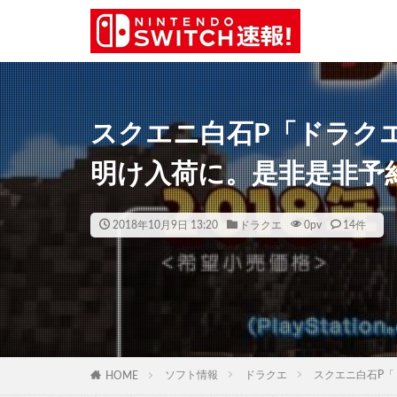
スクエニ白石P「ドラクエ
明け入荷に。是非是非予
2018年10月9日 13:20
ドラクエ
0
pv
14件
ソフト情報
ドラクエ
スクエニ白石P「
HOME