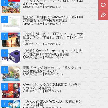
『マリオカートワールド』はどうすれば
よかったのか…
5,600件のビュー
|
70件のコメント
任天堂「今期中にSwitch2ソフトを6000
万本売る（現在946万本達成）」
4,800件のビュー
|
43件のコメント
【悲報】浜口氏「『FF7 リバース』の大
量コンテンツで疲れ、離れたプレイヤー
いた」
3,900件のビュー
|
57件のコメント
【朗報】Switch2、ゲームキューブを抜
く。発売約1年で2368万台突破
2,700件のビュー
|
33件のコメント
実際『ゼルダ 時オカ』→『風タク』の
時の空気感を知りたい
2,500件のビュー
|
42件のコメント
ダークゴシックな2D弾幕STG『カラド
リウス2』発売決定！
2,000件のビュー
|
1件のコメント
『みんなのGOLF WORLD』改善に向け
てアプデ計画