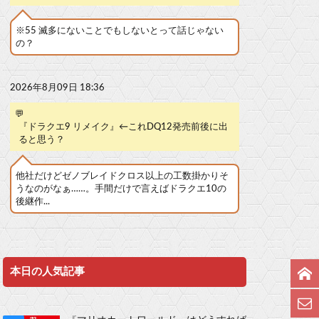
※55 滅多にないことでもしないとって話じゃない
の？
2026年8月09日 18:36
💬
『ドラクエ9 リメイク』←これDQ12発売前後に出
ると思う？
他社だけどゼノブレイドクロス以上の工数掛かりそ
うなのがなぁ……。手間だけで言えばドラクエ10の
後継作...
本日の人気記事