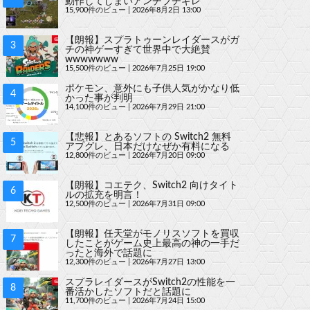
動作してしまいアンチブチギレ
15,900件のビュー
|
2026年8月2日 13:00
【朗報】スプラトゥーンレイダースがガ
チの神ゲーすぎて世界中で大絶賛
wwwwwww
15,500件のビュー
|
2026年7月25日 19:00
ポケモン、意外にも子供人気がかなり低
かった事が判明
14,100件のビュー
|
2026年7月29日 21:00
【悲報】とあるソフトの Switch2 無料
アプグレ、日本だけなぜか有料になる
12,800件のビュー
|
2026年7月20日 09:00
【朗報】コエテク、Switch2 向けタイト
ルの拡充を明言！
12,500件のビュー
|
2026年7月31日 09:00
【朗報】任天堂がモノリスソフトを買収
したことがゲーム史上最高の神の一手だ
ったと海外で話題に
12,300件のビュー
|
2026年7月27日 13:00
スプラレイダースがSwitch2の性能を一
番活かしたソフトだと話題に
11,700件のビュー
|
2026年7月24日 15:00