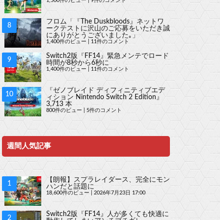
1,500件のビュー
|
9件のコメント
フロム「『The Duskbloods』ネットワ
ークテストに沢山のご応募をいただき誠
にありがとうございました｡」
1,400件のビュー
|
11件のコメント
Switch2版『FF14』緊急メンテでロード
時間が8秒から6秒に
1,400件のビュー
|
11件のコメント
『ゼノブレイド ディフィニティブエデ
ィション Nintendo Switch 2 Edition』
3,713 本
800件のビュー
|
5件のコメント
週間人気記事
【朗報】スプラレイダース、完全にモン
ハンだと話題に
18,600件のビュー
|
2026年7月23日 17:00
Switch2版『FF14』人が多くても快適に