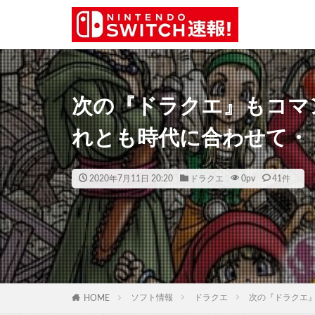
次の『ドラクエ』もコマ
れとも時代に合わせて・
2020年7月11日 20:20
ドラクエ
0
pv
41件
ソフト情報
ドラクエ
次の『ドラクエ
HOME