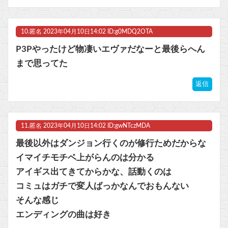
10.
匿名
2023年04月10日14:02 ID:g0MDQ2OTA
P3Pやったけど物凄いエヴァだなーと最後らへん
まで思ってた
返信
11.
匿名
2023年04月10日14:02 ID:gwNTczMDA
最後以外はダンジョン行くのが修行ためだからな
イマイチモチベ上がらんのは分かる
アイギス出てきてからかな、話動くのは
コミュはガチで変人ばっかなんでおもんない
そんな感じ
エンディングの曲は好き