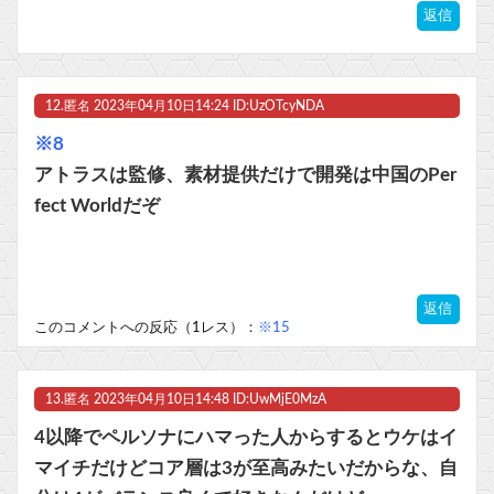
返信
12.
匿名
2023年04月10日14:24 ID:UzOTcyNDA
※8
アトラスは監修、素材提供だけで開発は中国のPer
fect Worldだぞ
返信
このコメントへの反応（1レス）：
※15
13.
匿名
2023年04月10日14:48 ID:UwMjE0MzA
4以降でペルソナにハマった人からするとウケはイ
マイチだけどコア層は3が至高みたいだからな、自