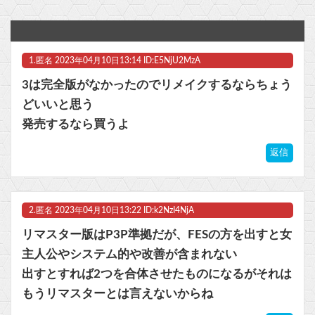
【悲報】『みいちゃんと山田さん』作者さん、反社・Z李界隈との繋がりが確定か！？と話題に 「最悪、反社に資金が流れかねない問題。企業の責任は？」
『ソニックレーシング クロスワールド』8/7本日より「レジェンドコンペ ラウンド7」が開催！参加者には「ソニックサマーステッカー」プレゼント
1.
匿名
2023年04月10日13:14 ID:E5NjU2MzA
【アズールレーン】グッスマ上海「大鳳：プライベート・クォーターズVer.」フィギュア【原型公開】他
3は完全版がなかったのでリメイクするならちょう
【悲報】Z世代「求刑7年のジャンポケ斎藤は口封じに被害者殺した方が量刑軽かっただろ」←1万いいね他
どいいと思う
発売するなら買うよ
【ウマ娘】バッドイベントの中でもサボり癖だけは許さん
返信
マスク 十兆円を失う‥投資家「アメリカ党？バカかコイツw」
ビットコイン再び1600万円へ。ドル円は147円に
2.
匿名
2023年04月10日13:22 ID:k2NzI4NjA
リマスター版はP3P準拠だが、FESの方を出すと女
主人公やシステム的や改善が含まれない
Powered by livedoor 相互RSS
出すとすれば2つを合体させたものになるがそれは
もうリマスターとは言えないからね