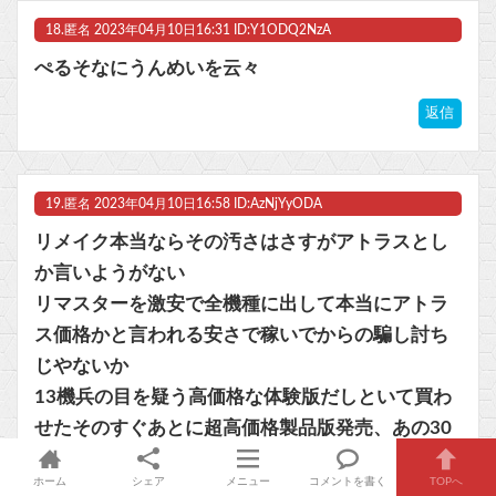
18.
匿名
2023年04月10日16:31 ID:Y1ODQ2NzA
ぺるそなにうんめいを云々
返信
19.
匿名
2023年04月10日16:58 ID:AzNjYyODA
リメイク本当ならその汚さはさすがアトラスとし
か言いようがない
リマスターを激安で全機種に出して本当にアトラ
ス価格かと言われる安さで稼いでからの騙し討ち
じやないか
13機兵の目を疑う高価格な体験版だしといて買わ
せたそのすぐあとに超高価格製品版発売、あの30
00円もとった体験版何だったんだという汚い売り
ホーム
シェア
メニュー
コメントを書く
TOPへ
方といいアトラスはやることが本当に凄い