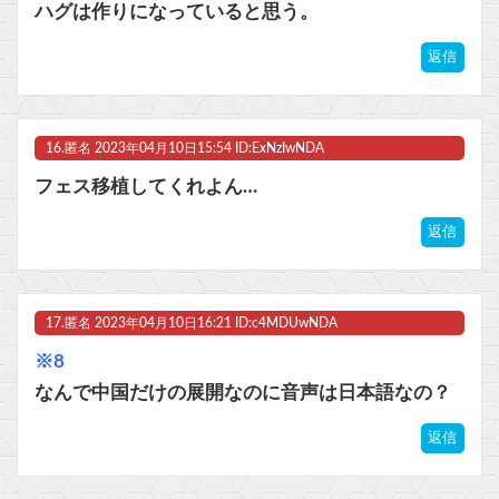
ハグは作りになっていると思う。
返信
16.
匿名
2023年04月10日15:54 ID:ExNzIwNDA
フェス移植してくれよん…
返信
17.
匿名
2023年04月10日16:21 ID:c4MDUwNDA
※8
なんで中国だけの展開なのに音声は日本語なの？
返信