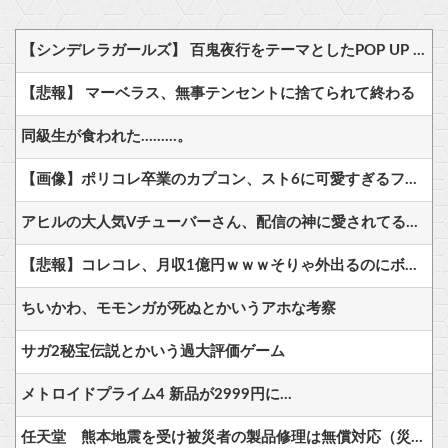
【シンデレラガールズ】 百鬼夜行をテーマとしたPOP UP SHOPが東京・大阪にて開催
【悲報】 マーベラス、無事テンセントに捨てられて終わる
同級生が食われた………。
【画像】ポリコレ卒業のカプコン、スト6に可愛すぎるフィリピン人キャラ実装！
アヒルの大人気Vチューバーさん、配信の神に愛されてるとしか思えない確率の偏りｗ
【悲報】コレコレ、月収1億円ｗｗｗそりゃ外出るのにボディガードつけるわ…
ちいかわ、モモンガが死ぬとかいうアホな考察
サガ2秘宝伝説とかいう過大評価ゲーム
メトロイドプライム4 新品が2999円に…
任天堂 熊本地震を受け被災者の製品修理は無償対応（災害救助法適用地域） 義援金5000万円寄付