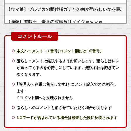
【ウマ娘】ブルアカの新仕様ガチャの何が恐ろしいかを最近のウマ娘ガチャに例えると…地獄だな？
【画像】遊戯王、青眼の究極竜リメイクｗｗｗｗ
【艦これ】今から提督に着任するなら皆吹雪初期艦なんだろうか
【艦これ】E4とE5はどっちの方が難しい？ E5甲はウイニングランって聞いたんだけど
本文へコメント｢>>番号｣コメント欄には｢※番号｣
【艦これ】煙幕してんのに大暴れしすぎちゃうか？
荒らしコメントは無視するようお願いします。荒らしはレス
が返ってくるのを心待ちにしています。無視すれば飽きてい
【艦これ】ヴァトールはなんて呼べばいいんだろうね
なくなります。
｢管理人へ ※番は荒らしです｣とコメント記入でスグ対応し
【艦これ】デイス 他
ます
【ラブライブ！】瑠璃乃とみおんのメスガキ対決【蓮ノ空】他
↑コメント欄へは反映されません
荒らしへのコメントも消させていただく場合があります
新人男子社員さん、「上司が無能すぎてこの会社が不安」と顔を隠して動画配信 → その上司に爆速で特定されてしまい完全に終わるｗｗｗｗｗ
NGワードが含まれている場合は精査した後に反映されます
【にじさんじ】8月18日(火)21:00から、レヴィ・エリファ3Dライブ「人間燦歌」開催決定