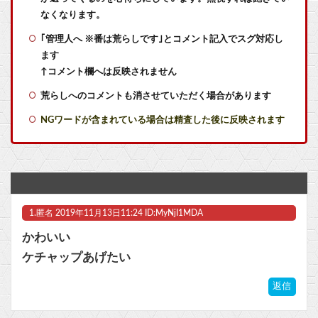
【艦これ】敵の戦力を掃討してから輸送部隊投入するのがふつうなのに まず強行輸送から入る作戦たてる艦これ世界の大本営どうなってるの
なくなります。
｢管理人へ ※番は荒らしです｣とコメント記入でスグ対応し
【悲報】ちいかわ映画を見に行ったおっさん、女子小学生に特典をタカられてしまう・・・
ます
【SS】善子「逢田さんとせつ菜のバースデー2026」【ラブライブ！】
↑コメント欄へは反映されません
荒らしへのコメントも消させていただく場合があります
ダークゴシックな2D弾幕STG『カラドリウス2』発売決定！
NGワードが含まれている場合は精査した後に反映されます
お前らが初めて『これムズすぎやろ！』って思ったゲームは何？
【衝撃】カーミラ空中庭園4での評価が話題に
【悲報画像】よゐこの二人、新しいゲームチャンネルを立ち上げるwwww
1.
匿名
2019年11月13日11:24 ID:MyNjI1MDA
【ラブライブ！】【画像】ちょっと泉? あれ泉じゃない…誰？【いきづらい部！】他
かわいい
【悲報】逃げ上手の若君、2期放映中なのに全く話題にならない他
ケチャップあげたい
いまだに続いていると聞いてビビる漫画「ながされて藍蘭島」「咲」「らき☆すた」他
返信
【ウマ娘】コミケで配布予定だった非公式グッズ「オグリキャップタマモクロスアクリル定規」意外(?)な落とし穴により配布を撤回することに…