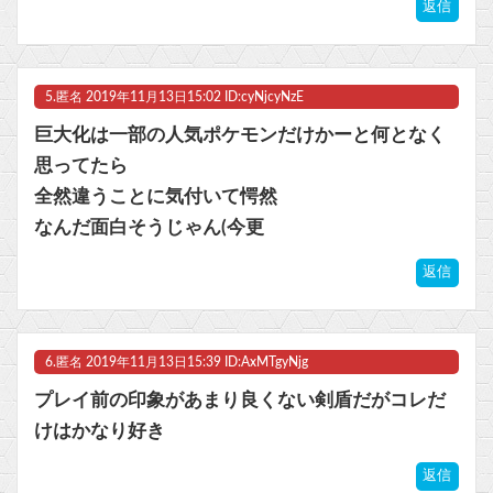
返信
5.
匿名
2019年11月13日15:02 ID:cyNjcyNzE
巨大化は一部の人気ポケモンだけかーと何となく
思ってたら
全然違うことに気付いて愕然
なんだ面白そうじゃん(今更
返信
6.
匿名
2019年11月13日15:39 ID:AxMTgyNjg
プレイ前の印象があまり良くない剣盾だがコレだ
けはかなり好き
返信