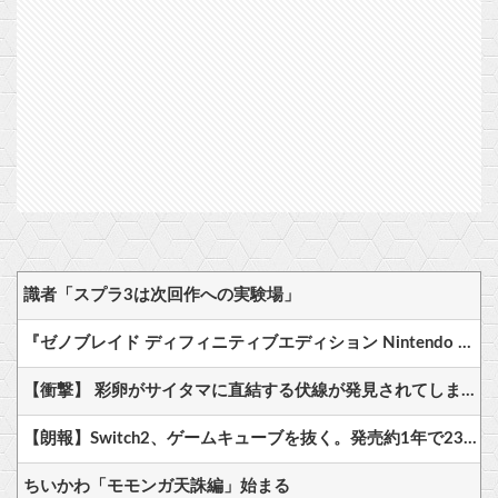
識者「スプラ3は次回作への実験場」
『ゼノブレイド ディフィニティブエディション Nintendo Switch 2 Edition』3,713 本
【衝撃】 彩卵がサイタマに直結する伏線が発見されてしまうｗｗｗ
【朗報】Switch2、ゲームキューブを抜く。発売約1年で2368万台突破
ちいかわ「モモンガ天誅編」始まる