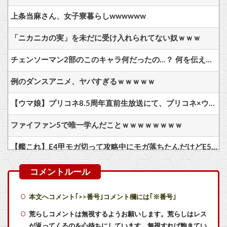
上条当麻さん、女子寮暮らしwwwwww
「ニカニカの実」を未だに受け入れられてない奴ｗｗｗ
チェンソーマン2部のこのキャラ何だったの…？ 何を伝えたいキャラだったの…？
例のダンスアニメ、ヤバすぎるｗｗｗｗｗ
【ウマ娘】プリコネ8.5周年直前生放送にて、プリコネ×ウマ娘コラボの開催について告知が！？今秋予定で詳細については後日発表とのこと。※動画リンク有
ファイファン5で唯一学んだことｗｗｗｗｗｗｗｗ
【艦これ】E4甲モガ切って攻略中にモガ落ちたんだけどE5甲で使うために育てる価値ある？
【艦これ】てーいとーくさんっ♪ 他
【艦これ】競泳水着いんのかよ
本文へコメント｢>>番号｣コメント欄には｢※番号｣
【艦これ】でもイベントのたびに思うんだ 空母機動部隊ってクソだわ！
荒らしコメントは無視するようお願いします。荒らしはレス
が返ってくるのを心待ちにしています。無視すれば飽きてい