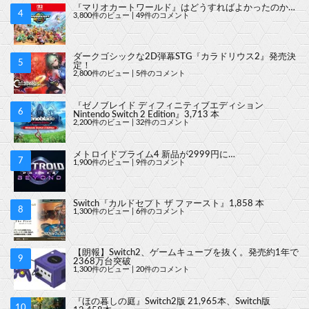
『マリオカートワールド』はどうすればよかったのか…
3,800件のビュー
|
49件のコメント
ダークゴシックな2D弾幕STG『カラドリウス2』発売決
定！
2,800件のビュー
|
5件のコメント
『ゼノブレイド ディフィニティブエディション
Nintendo Switch 2 Edition』3,713 本
2,200件のビュー
|
32件のコメント
メトロイドプライム4 新品が2999円に…
1,900件のビュー
|
9件のコメント
Switch『カルドセプト ザ ファースト』1,858 本
1,300件のビュー
|
6件のコメント
【朗報】Switch2、ゲームキューブを抜く。発売約1年で
2368万台突破
1,300件のビュー
|
20件のコメント
『ほの暮しの庭』Switch2版 21,965本、Switch版