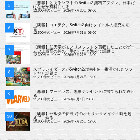
【悲報】とあるソフトの Switch2 無料アプグレ、日本だ
けなぜか有料になる
12,800件のビュー
|
2026年7月20日 09:00
【朗報】コエテク、Switch2 向けタイトルの拡充を明
言！
12,500件のビュー
|
2026年7月31日 09:00
【朗報】任天堂がモノリスソフトを買収したことがゲー
ム史上最高の神の一手だったと海外で話題に
12,300件のビュー
|
2026年7月27日 13:00
スプラレイダースがSwitch2の性能を一番活かしたソフ
トだと話題に
11,700件のビュー
|
2026年7月24日 15:00
【悲報】マーベラス、無事テンセントに捨てられて終わ
る
11,200件のビュー
|
2026年8月1日 23:30
【朗報】ゼルダの伝説 時のオカリナリメイク「時を越
えて、蘇る」
10,800件のビュー
|
2026年7月26日 19:00