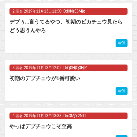
2.
匿名
2019年11月13日11:50 ID:I0NzE3Mjg
マスク 十兆円を失う‥投資家「アメリカ党？バカかコイツw」
デブぅ…言うてるやつ、初期のピカチュウ見たら
ビットコイン再び1600万円へ。ドル円は147円に
どう思うんやろ
返信
Powered by livedoor 相互RSS
3.
匿名
2019年11月13日12:02 ID:Q0NjQ3NjY
初期のデブチュウが1番可愛い
返信
4.
匿名
2019年11月13日13:33 ID:c3MjY2NTI
やっぱデブチュウこそ至高