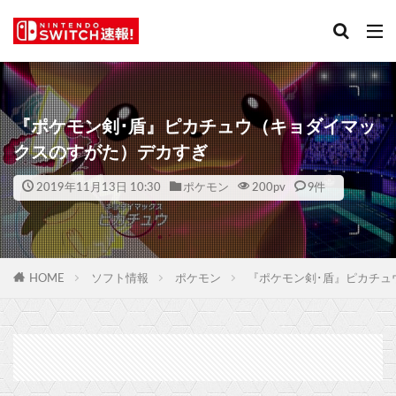
『ポケモン剣･盾』ピカチュウ（キョダイマッ
クスのすがた）デカすぎ
2019年11月13日 10:30
ポケモン
200
pv
9件
HOME
ソフト情報
ポケモン
『ポケモン剣･盾』ピカチュ