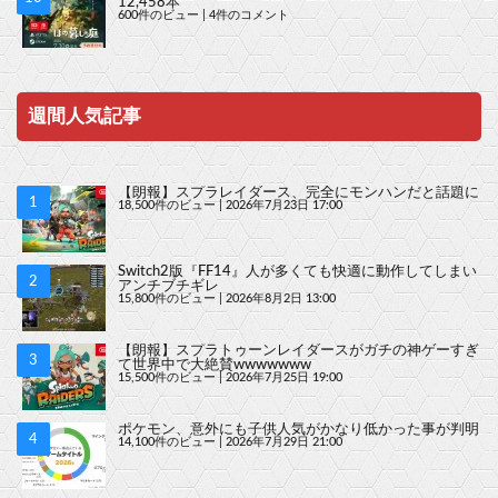
12,458本
600件のビュー
|
4件のコメント
週間人気記事
【朗報】スプラレイダース、完全にモンハンだと話題に
18,500件のビュー
|
2026年7月23日 17:00
Switch2版『FF14』人が多くても快適に動作してしまい
アンチブチギレ
15,800件のビュー
|
2026年8月2日 13:00
【朗報】スプラトゥーンレイダースがガチの神ゲーすぎ
て世界中で大絶賛wwwwwww
15,500件のビュー
|
2026年7月25日 19:00
ポケモン、意外にも子供人気がかなり低かった事が判明
14,100件のビュー
|
2026年7月29日 21:00