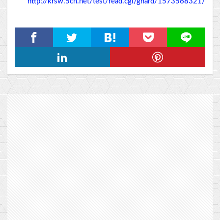
http://krsw.5ch.net/test/read.cgi/ghard/1573568321/