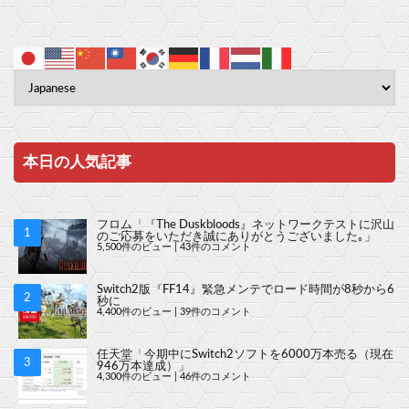
本日の人気記事
フロム「『The Duskbloods』ネットワークテストに沢山
のご応募をいただき誠にありがとうございました｡」
5,500件のビュー
|
43件のコメント
Switch2版『FF14』緊急メンテでロード時間が8秒から6
秒に
4,400件のビュー
|
39件のコメント
任天堂「今期中にSwitch2ソフトを6000万本売る（現在
946万本達成）」
4,300件のビュー
|
46件のコメント