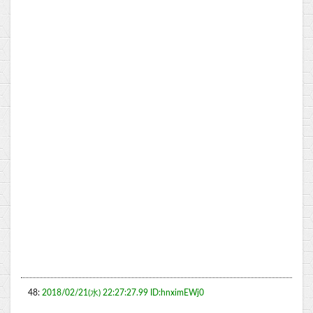
48:
2018/02/21(水) 22:27:27.99 ID:hnximEWj0