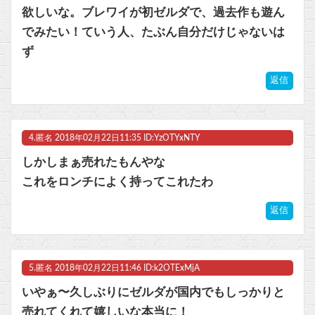
欲しいな。ブレワイが初ゼルダで、過去作も遊ん
でみたい！ていう人、たぶん自分だけじゃないは
ず
返信
4.
匿名
2018年02月22日11:35 ID:YzOTYxNTY
しかしまぁ売れたもんやな
これをロンチによく持ってこれたわ
返信
5.
匿名
2018年02月22日11:46 ID:k2OTExMjA
いやぁ〜久しぶりにゼルダが国内でもしっかりと
売れてくれて嬉しいな本当に！