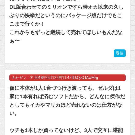
DL版合わせてのミリオンですら時オカ以来の久し
ぶりの快挙だというのにパッケージ版だけでもこ
こまで行くか！
これからもずっと継続して売れてほしいもんだな
ぁ〜
返信
6.
セガマニア
2018年02月22日11:47 ID:QzOTAwMzg
仮に本体が1人1台づつ行き渡っても、ゼルダは1
家に1本有れば済むソフトだから、どんなに傑作だ
としてもイカやマリカほど売れないのは仕方がな
い。
ウチも1本しか買ってないけど、3人で交互に堪能