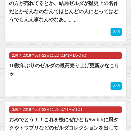
の方が売れてるとか、結局ゼルダが歴史上の名作
【ラブライブ！】【画像】恋ちゃんのカードを求めMELLOW MOMENTの箱を剥く【Liella!】他
だとかそんなのなんてほとんどの人にとってはど
【ウマ娘】コミケで配布予定だった非公式グッズ「オグリキャップタマモクロスアクリル定規」意外(?)な落とし穴により配布を撤回することに…
うでもええ事なんやなあ。。。
マスク 十兆円を失う‥投資家「アメリカ党？バカかコイツw」
返信
ビットコイン再び1600万円へ。ドル円は147円に
2.
匿名
2018年02月22日11:22 ID:M1MTAxOTQ
10数年ぶりのゼルダの最高売り上げ更新かなこり
ゃ
Powered by livedoor 相互RSS
返信
3.
匿名
2018年02月22日11:35 ID:Y1MzA1OTI
おめでとう！！これを機にぜひともSwitchに風タ
クやトワプリなどのゼルダコレクションを出して