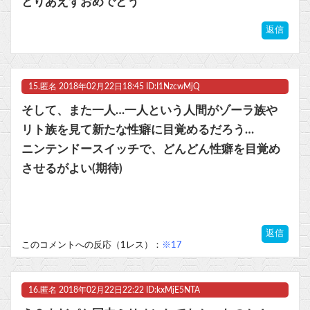
とりあえずおめでとう
返信
15.
匿名
2018年02月22日18:45 ID:I1NzcwMjQ
そして、また一人…一人という人間がゾーラ族や
リト族を見て新たな性癖に目覚めるだろう…
ニンテンドースイッチで、どんどん性癖を目覚め
させるがよい(期待)
返信
このコメントへの反応（1レス）：
※17
16.
匿名
2018年02月22日22:22 ID:kxMjE5NTA