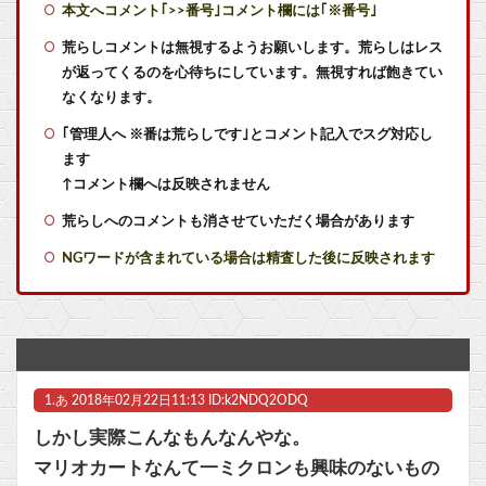
本文へコメント｢>>番号｣コメント欄には｢※番号｣
【艦これ】E4甲モガ切って攻略中にモガ落ちたんだけどE5甲で使うために育てる価値ある？
荒らしコメントは無視するようお願いします。荒らしはレス
が返ってくるのを心待ちにしています。無視すれば飽きてい
【艦これ】てーいとーくさんっ♪ 他
なくなります。
｢管理人へ ※番は荒らしです｣とコメント記入でスグ対応し
【艦これ】競泳水着いんのかよ
ます
【艦これ】でもイベントのたびに思うんだ 空母機動部隊ってクソだわ！
↑コメント欄へは反映されません
荒らしへのコメントも消させていただく場合があります
【艦これ】ひみつの通り道 他
NGワードが含まれている場合は精査した後に反映されます
【ラブライブ！】【画像】侑ちゃんとかのんちゃんの仲睦まじい作曲他
艦これ絵師「AIってみんな言うけど違います！証拠はこれです！」→結果……
【ペルキチ悲報】ペルソナ、完全にXBOXのモノになる
1.
あ
2018年02月22日11:13 ID:k2NDQ2ODQ
【FGO】ファット「ランサー/メリュジーヌ」フィギュア【明日発売】他
しかし実際こんなもんなんやな。
【画像】GANTZの絶望シーン、ここで決まるwwww
マリオカートなんて一ミクロンも興味のないもの