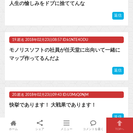
人生の愉しみをドブに捨ててんな
返信
19.
匿名
2018年02月23日08:57 ID:k1NTE4ODU
モノリスソフトの社員が任天堂に出向いて一緒に
マップ作ってるんだよ
返信
20.
匿名
2018年02月23日09:43 ID:U3MzQ0NjM
快挙であります！ 大戦果であります！
返信
ホーム
シェア
メニュー
コメントを書く
TOPへ