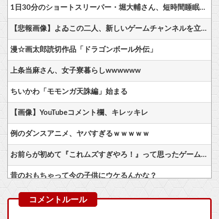
1日30分のショートスリーパー・堀大輔さん、短時間睡眠を批判する高須幹弥氏のYouTubeに出演しブチギレ！「あの、ナメてます？」
【悲報画像】よゐこの二人、新しいゲームチャンネルを立ち上げるwwww
漫☆画太郎読切作品「ドラゴンボール外伝」
上条当麻さん、女子寮暮らしwwwwww
ちいかわ「モモンガ天誅編」始まる
【画像】YouTubeコメント欄、キレッキレ
例のダンスアニメ、ヤバすぎるｗｗｗｗｗ
お前らが初めて『これムズすぎやろ！』って思ったゲームは何？
昔のおもちゃって今の子供にウケるんかな？
【画像】「HUNTER×HUNTER」のキャラと同じ部屋に1時間閉じ込められるなら誰が良い？？？
【画像】GANTZの絶望シーン、ここで決まるwwww