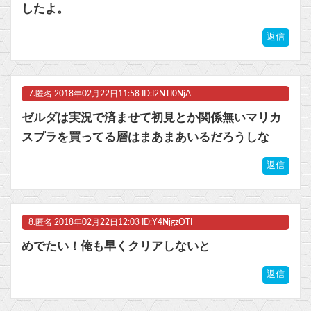
したよ。
返信
7.
匿名
2018年02月22日11:58 ID:I2NTI0NjA
ゼルダは実況で済ませて初見とか関係無いマリカ
スプラを買ってる層はまあまあいるだろうしな
返信
8.
匿名
2018年02月22日12:03 ID:Y4NjgzOTI
めでたい！俺も早くクリアしないと
返信