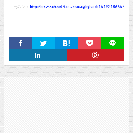
元スレ：
http://krsw.5ch.net/test/read.cgi/ghard/1519218665/