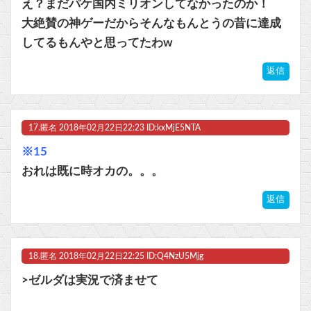
え？まだパケ国内ミリオンしてなかったのか！
大絶賛の神ゲーだからそんなもんとうの昔に達成
してるもんやと思ってたわw
返信
17.
匿名
2018年02月22日22:23 ID:kxMjE5NTA
※15
おれは既に時オカの。。。
返信
18.
匿名
2018年02月22日22:25 ID:Q4NzU5Mjg
>ゼルダは実況で済ませて