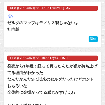
13.
匿名
2018年02月22日17:57 ID:U4MDQ5MjY
※9
ゼルダのマップはモノリス製じゃないよ
社内製
返信
14.
匿名
2018年02月22日18:37 ID:gxOTE4NTI
発売から1年近く経って買ったんだが皆が持ち上げ
てる理由がわかった
なんだかんだSFC以来のゼルダだったけどホント
おもろいな
全体的に金掛かってる感じがすげえわ