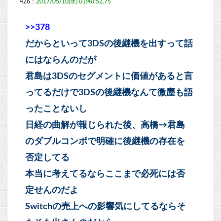
426：
2017/05/10(水) 01:40:52.75
>>378
だからといって3DSの後継機を出すって話
にはならんのだが
君島は3DSのセグメントに価値があると言
ってるだけで3DSの後継機なんて微塵も語
ったことないし
日経の曲解が報じられた後、高橋→君島
のダブルコンボで明確に後継機の存在を
否定してる
本当に考えてるならここまで必死には否
定せんのだよ
Switchの売上への影響気にしてるならそ