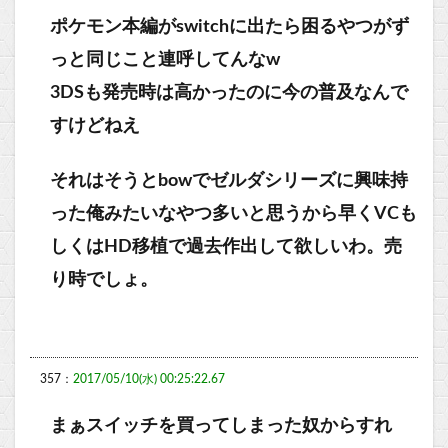
ポケモン本編がswitchに出たら困るやつがず
っと同じこと連呼してんなw
3DSも発売時は高かったのに今の普及なんで
すけどねえ
それはそうとbowでゼルダシリーズに興味持
った俺みたいなやつ多いと思うから早くVCも
しくはHD移植で過去作出して欲しいわ。売
り時でしょ。
357：
2017/05/10(水) 00:25:22.67
まぁスイッチを買ってしまった奴からすれ