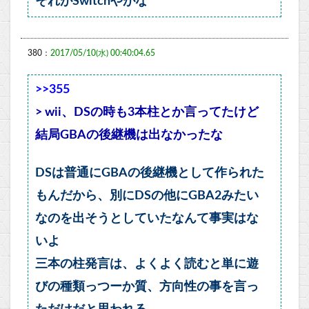
それがSwitchやがな
380：
2017/05/10(水) 00:40:04.65
>>355
> wii、DSの時も3本柱とか言ってたけど
結局GBAの後継機は出なかったな
DSは普通にGBAの後継機として作られた
もんだから、別にDSの他にGBA2みたい
なのを出そうとしていたなんて事実はな
いよ
三本の柱発言は、よくよく読むと単に遊
びの種類っつーか質、方向性の事を言っ