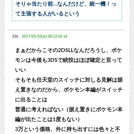
そりゃ当たり前…なんだけど、統一機！っ
て主張する人がいるという
336：
2017/05/10(水) 00:12:50.16
まぁだからこその2DSLLなんだろうし、ポケ
モンは今後も3DSで続投はほぼ確定と言って
いい
そもそも任天堂のスイッチに対しる見解は据
え置きなのだから、ポケモン本編がスイッチ
に出ることは
普通に考えればない（据え置きにポケモン本
編が出たことは1度もない）
3万という価格、外に持ち出すには色々と不