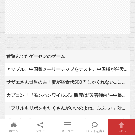
昔遊んでたゲーセンのゲーム
アップル、中国製メモリーチップをテスト。中国様が任天堂も助けてくださるかも
サザエさん世界の夫「妻が昼食代500円しかくれない…この弁当屋、500円で売っている！その上店員さんも美人だ！毎日行こう！」
カプコン「『モンハンワイルズ』販売は“改善傾向”―中長期でワールド超え目指す」
「フリルもリボンもたくさんがいいのよね、ふふっ♪」対魔忍RPG・新イベント『バニーとヨミハラクライシス』
【世論調査】中道改革連合の政党支持率1.7％ 野党の6番手に沈む・・・
ホーム
シェア
メニュー
コメントを書く
TOPへ
AI絵師による「手描き詐称」、ガチで問題視され始める