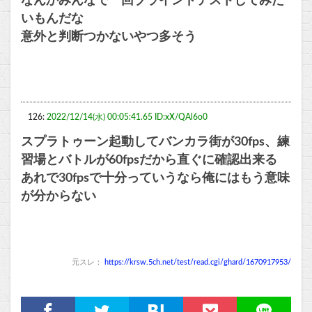
なんかみんなで一回ブラインドテストしてみた
いもんだな
意外と判断つかないやつ多そう
126:
2022/12/14(水) 00:05:41.65 ID:xX/QAl6o0
スプラトゥーン起動してバンカラ街が30fps、練
習場とバトルが60fpsだから直ぐに確認出来る
あれで30fpsで十分っていうなら俺にはもう意味
が分からない
元スレ：
https://krsw.5ch.net/test/read.cgi/ghard/1670917953/