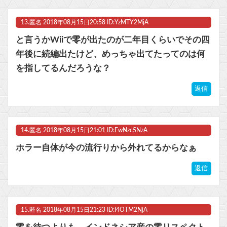
13.
匿名
2018年08月15日20:58 ID:YzMTY2MjA
と言うかWiiで零が出たのが二年目くらいでその四
年後に続編出たけど、めっちゃ出てたってのは何
を指してるんだろうな？
返信
14.
匿名
2018年08月15日21:01 ID:EwNzc5NzA
ホラー自体が今の流行りから外れてるからなぁ
返信
15.
匿名
2018年08月15日21:23 ID:I4OTM2NjA