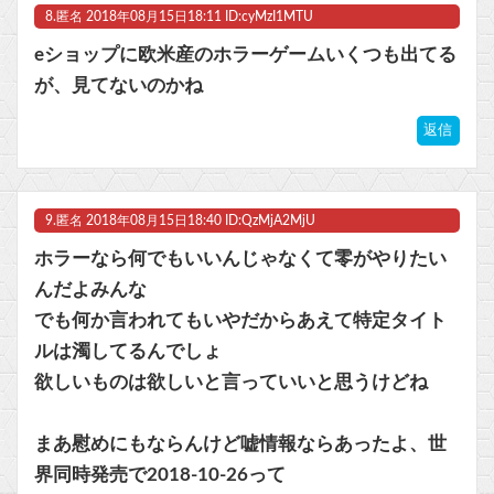
8.
匿名
2018年08月15日18:11 ID:cyMzI1MTU
eショップに欧米産のホラーゲームいくつも出てる
が、見てないのかね
返信
9.
匿名
2018年08月15日18:40 ID:QzMjA2MjU
ホラーなら何でもいいんじゃなくて零がやりたい
んだよみんな
でも何か言われてもいやだからあえて特定タイト
ルは濁してるんでしょ
欲しいものは欲しいと言っていいと思うけどね
まあ慰めにもならんけど嘘情報ならあったよ、世
界同時発売で2018-10-26って