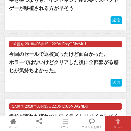
零を待つよりも、インドネシア産の零リスペクト
ゲーが移植される方が早そう
返信
16.
匿名
2018年08月15日22:04 ID:cyODkxMzU
今回のセールで返校買ったけど面白かった。
ホラーではないけどクリアした後に全部繋がる感
じが気持ちよかった。
返信
17.
匿名
2018年08月15日22:06 ID:U5NDA2NDU
返校が売れた流れでトワイライトリメイクしてく
れないかなぁ
ホーム
シェア
メニュー
コメントを書く
TOPへ