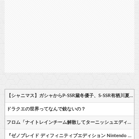
【シャニマス】ガシャからP-SSR黛冬優子、S-SSR有栖川夏葉が登場！イベントS-SR福丸小糸！
ドラクエの世界ってなんで銃ないの？
フロム「ナイトレインチーム解散してターニッシュエディション完成させました」←これｗｗｗｗ
『ゼノブレイド ディフィニティブエディション Nintendo Switch 2 Edition』3,713 本