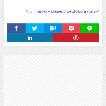
元スレ：
http://krsw.5ch.net/test/read.cgi/ghard/1534157144/