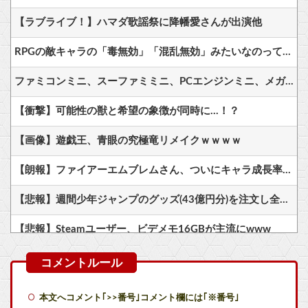
【ラブライブ！】ハマダ歌謡祭に降幡愛さんが出演他
RPGの敵キャラの「毒無効」「混乱無効」みたいなのって冷静に考えるとおかしいよな
ファミコンミニ、スーファミミニ、PCエンジンミニ、メガドラミニ、ネオジオミニ
【衝撃】可能性の獣と希望の象徴が同時に…！？
【画像】遊戯王、青眼の究極竜リメイクｗｗｗｗ
【朗報】ファイアーエムブレムさん、ついにキャラ成長率がゲーム内で見れるようになる
【悲報】週間少年ジャンプのグッズ(43億円分)を注文し全てキャンセルした女逮捕ｗｗｗｗｗｗｗｗ
【悲報】Steamユーザー、ビデメモ16GBが主流にwww
きまぐれオレンジロードみたいな青春を送りたいなっっっっ
【朗報】声優の永瀬アンナさん、公式に次世代のエースとして認められる
本文へコメント｢>>番号｣コメント欄には｢※番号｣