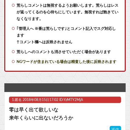
【艦これ】デイス 他
荒らしコメントは無視するようお願いします。荒らしはレス
が返ってくるのを心待ちにしています。無視すれば飽きてい
【艦これ】VautourちゃんはE5に入れると強いと聞いたけど どれくらいつよいのかしら
なくなります。
｢管理人へ ※番は荒らしです｣とコメント記入でスグ対応し
【艦これ】けーかいじん 他
ます
【艦これ】E5ヌルイとかいう風説には騙されないぞ スキャンプくらいヌルイのなら考える
↑コメント欄へは反映されません
荒らしへのコメントも消させていただく場合があります
【艦これ】そもそも深海ってなんか悪いことしたの
NGワードが含まれている場合は精査した後に反映されます
【悲報】PS独占格ゲー「マーベル闘魂 」が全く話題になってない
クオリティがヤバすぎてネットミームになってしまったアニメ『ワンダンス』、原作者本人が手描きダンス動画を公開した結果ｗｗｗｗｗｗ
【トミカ ジョブレイバー】「ライジングポリスブレイバーZERO デカライドアーマー 黒バイDXセット」【本日発売】他
1.
匿名
2018年08月15日17:02 ID:YzMTY2MjA
【ウマ娘】生足ヘソだしマーメイドな水着ダンツ「あぁ～、好き」
零は早く出て欲しいな
【ラブライブ！】「Link！Like！ラブライブ！」運営チームです。【蓮ノ空】他
来年くらいに出ないだろうか
ニンテンドーダイレクトってやる意味あるの？
返信