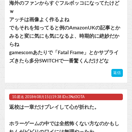
海外のファンからすぐフルボッコになってたけど
ｗ
アッチは画像よく作るよね
でもそれを知ってると例のAmazonUKの記事とか
みると変に気にも気になるよ、時期的に絶妙だか
らね
gamescomあたりで「Fatal Frame」とかサプライ
ズきたら多分SWITCHで一番驚くんだけどな
返信
10.
匿名
2018年08月15日19:38 ID:c3NzI3OTA
返校は一章だけプレイして心が折れた。
ホラーゲームの中では全然怖くない方なのかもし
れんがビビりのワイには無理やったわ......。