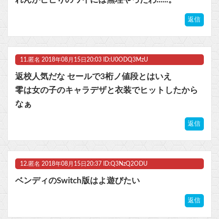
返信
11.
匿名
2018年08月15日20:03 ID:U0ODQ3MzU
返校人気だな セールで3桁ノ値段とはいえ
零は女の子のキャラデザと衣装でヒットしたから
なぁ
返信
12.
匿名
2018年08月15日20:37 ID:Q3NzQ2ODU
ベンディのSwitch版はよ遊びたい
返信