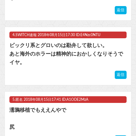
返信
4.
SWITCH速報
2018年08月15日17:30 ID:E4Nzc0NTU
ビックリ系とグロいのは勘弁して欲しい。
あと海外のホラーは精神的におかしくなりそうで
イヤ。
返信
5.
匿名
2018年08月15日17:41 ID:A1ODE2MzA
濡鴉移植でもええんやで
尻