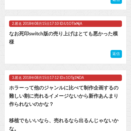
マスク 十兆円を失う‥投資家「アメリカ党？バカかコイツw」
2.
匿名
2018年08月15日17:10 ID:U1OTIxNjA
ビットコイン再び1600万円へ。ドル円は147円に
なお死印switch版の売り上げはとても悪かった模
様
返信
Powered by livedoor 相互RSS
3.
匿名
2018年08月15日17:12 ID:c1OTg1NDA
ホラーって他のジャンルに比べて制作企画するの
難しい割に売れるイメージないから新作あんまり
作られないのかな？
移植でもいいなら、売れるなら出るんじゃないか
な。