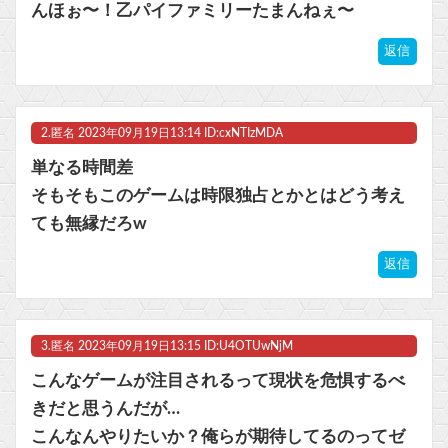
んほぉ〜！乙パイファミリーたまんねぇ〜
【FGO】ファット「ランサー/メリュジーヌ」フィギュア【明日発売】他
返信
【ラブライブ！】【画像】恋ちゃんのカードを求めMELLOW MOMENTの箱を剥く【Liella!】他
【ウマ娘】コミケで配布予定だった非公式グッズ「オグリキャップタマモクロスアクリル定規」意外(?)な落とし穴により配布を撤回することに…
2.
匿名
2023年09月19日13:14 ID:cxNTIzMDA
マスク 十兆円を失う‥投資家「アメリカ党？バカかコイツw」
単なる時間差
そもそもこのゲームは時限独占とかとはどう考え
ビットコイン再び1600万円へ。ドル円は147円に
ても無縁だろw
返信
Powered by livedoor 相互RSS
3.
匿名
2023年09月19日13:15 ID:U4OTUwNjM
こんなゲームが注目されるって現状を危惧するべ
きだと思うんだが…
こんなんやりたいか？俺らが期待してるのってゼ