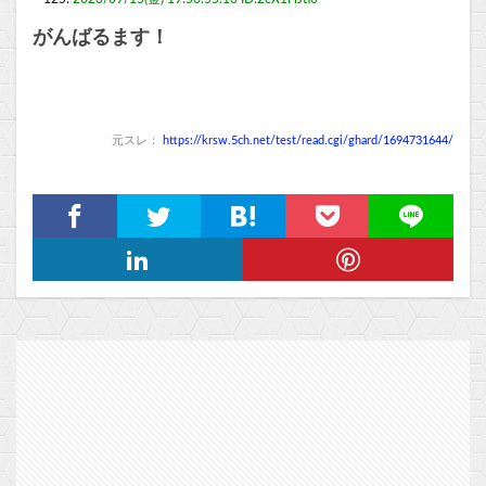
がんばるます！
元スレ：
https://krsw.5ch.net/test/read.cgi/ghard/1694731644/