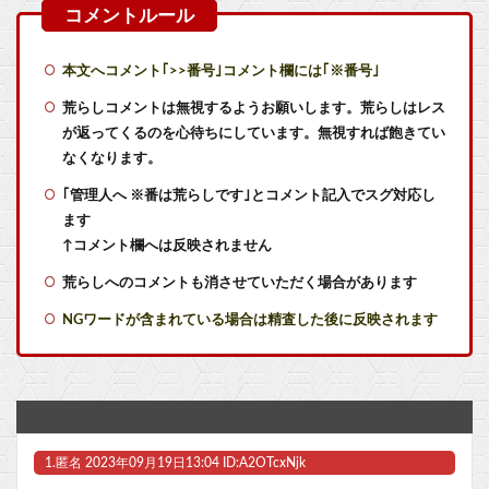
フロム「ナイトレインチーム解散してターニッシュエディション完成させました」←これｗｗｗｗ
1日30分のショートスリーパー・堀大輔さん、短時間睡眠を批判する高須幹弥氏のYouTubeに出演しブチギレ！「あの、ナメてます？」
本文へコメント｢>>番号｣コメント欄には｢※番号｣
【画像】「HUNTER×HUNTER」のキャラと同じ部屋に1時間閉じ込められるなら誰が良い？？？
荒らしコメントは無視するようお願いします。荒らしはレス
が返ってくるのを心待ちにしています。無視すれば飽きてい
【艦これ】E4甲モガ切って攻略中にモガ落ちたんだけどE5甲で使うために育てる価値ある？
なくなります。
｢管理人へ ※番は荒らしです｣とコメント記入でスグ対応し
【艦これ】てーいとーくさんっ♪ 他
ます
【艦これ】競泳水着いんのかよ
↑コメント欄へは反映されません
荒らしへのコメントも消させていただく場合があります
【艦これ】でもイベントのたびに思うんだ 空母機動部隊ってクソだわ！
NGワードが含まれている場合は精査した後に反映されます
【艦これ】ひみつの通り道 他
【ラブライブ！】【画像】侑ちゃんとかのんちゃんの仲睦まじい作曲他
艦これ絵師「AIってみんな言うけど違います！証拠はこれです！」→結果……
1.
匿名
2023年09月19日13:04 ID:A2OTcxNjk
【ペルキチ悲報】ペルソナ、完全にXBOXのモノになる