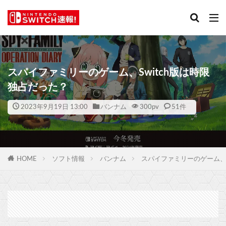
スパイファミリーのゲーム、Switch版は時限
独占だった？
2023年9月19日 13:00
バンナム
300
pv
51件
HOME
ソフト情報
バンナム
スパイファミリーのゲーム、S