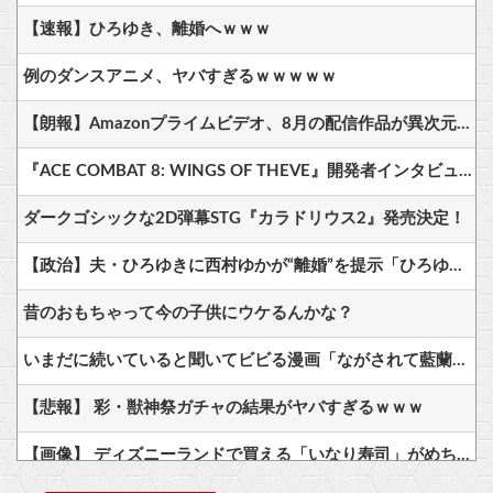
【速報】ひろゆき、離婚へｗｗｗ
例のダンスアニメ、ヤバすぎるｗｗｗｗｗ
【朗報】Amazonプライムビデオ、8月の配信作品が異次元の凄さ！体感気温50度越えへ
『ACE COMBAT 8: WINGS OF THEVE』開発者インタビュー・サウンド編が公開、ヘッドホン推奨！7.1.4ch対応のこだわりサウンドを体験可能
ダークゴシックな2D弾幕STG『カラドリウス2』発売決定！
【政治】夫・ひろゆきに西村ゆかが“離婚”を提示「ひろゆき＆いずみ新党（仮）」の届け出を知らされず激怒「信頼関係が保てない状態で夫婦を続けるのは無理」
昔のおもちゃって今の子供にウケるんかな？
いまだに続いていると聞いてビビる漫画「ながされて藍蘭島」「咲」「らき☆すた」
【悲報】 彩・獣神祭ガチャの結果がヤバすぎるｗｗｗ
【画像】 ディズニーランドで買える「いなり寿司」がめちゃめちゃ美味しそう