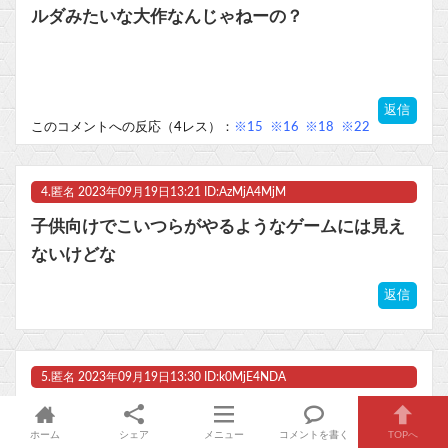
ルダみたいな大作なんじゃねーの？
返信
このコメントへの反応（4レス）：
※15
※16
※18
※22
4.
匿名
2023年09月19日13:21 ID:AzMjA4MjM
子供向けでこいつらがやるようなゲームには見え
ないけどな
返信
5.
匿名
2023年09月19日13:30 ID:k0MjE4NDA
時限独占っていうか、最初にスイッチ向けに開発
ホーム
シェア
メニュー
コメントを書く
TOPへ
した後で、他ハードで出せるよういろいろ調整す