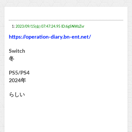
1:
2023/09/15(金) 07:47:24.95 ID:6gSNWzZvr
https://operation-diary.bn-ent.net/
Switch
冬
PS5/PS4
2024年
らしい