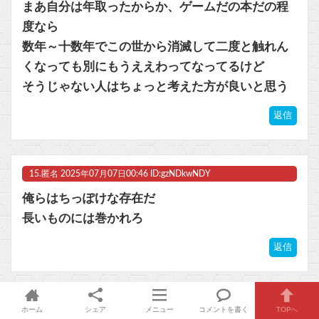
まあ自分は年取ったからか、ゲームだの本だの程
度なら
数年～十数年でこの世から消滅して二度と触れん
くなっても別にもうええわってなってるけど
そうじゃない人はちょっと考えた方が良いと思う
返信
15.
匿名
2025年07月07日00:46 ID:gzNDkwNDY
俺らはちっぽけな存在だ
長いものには巻かれろ
返信
16.
匿名
2025年07月07日00:56 ID:A5NTA3MTA
ホーム
シェア
メニュー
コメントを書く
TOPへ