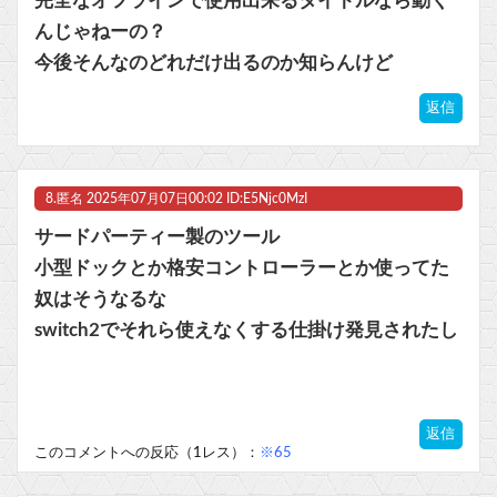
完全なオフラインで使用出来るタイトルなら動く
んじゃねーの？
今後そんなのどれだけ出るのか知らんけど
返信
8.
匿名
2025年07月07日00:02 ID:E5Njc0MzI
サードパーティー製のツール
小型ドックとか格安コントローラーとか使ってた
奴はそうなるな
switch2でそれら使えなくする仕掛け発見されたし
返信
このコメントへの反応（1レス）：
※65