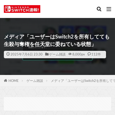
メディア「ユーザーはSwitch2を所有してても
生殺与奪権を任天堂に委ねている状態」
2025年7月6日 23:30
ゲーム雑談
8,000
pv
112件
HOME
ゲーム雑談
メディア「ユーザーはSwitch2を所有