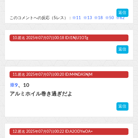
返信
このコメントへの反応（5レス）：
※11
※13
※18
※50
※62
10.
匿名
2025年07月07日00:18 ID:I1NjU1OTg
返信
11.
匿名
2025年07月07日00:20 ID:M4NDA5NjM
※9
、10
アルミホイル巻き過ぎだよ
返信
12.
匿名
2025年07月07日00:22 ID:A2ODYwOA=