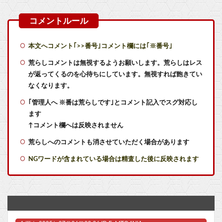
【画像】この沐浴着エルフ玄関に飾ろうと思うんやが
【V作戦】ジオン視点のこいつ等って普通に怖すぎると思う…
本文へコメント｢>>番号｣コメント欄には｢※番号｣
【画像】ホロライブ新作ソシャゲ、またえちえち水着ガチャｗｗ
荒らしコメントは無視するようお願いします。荒らしはレス
が返ってくるのを心待ちにしています。無視すれば飽きてい
【衝撃】ジャンプストアで大量注文→キャンセルを繰り返した32歳女を逮捕 238アカウント、総額43億円超「注文したことで欲求が満たされた」他
なくなります。
｢管理人へ ※番は荒らしです｣とコメント記入でスグ対応し
メディア「Switch2、499ドルでも安い800ドル超えるかも。PS5は直近での値上げ可能性低い」
ます
【ウマ娘】なんとかなれーーーッ(極道入稿)
↑コメント欄へは反映されません
荒らしへのコメントも消させていただく場合があります
【艦これ】E5クリアした人に聞きたいんだけど基地航空の熟練度どうしてた？
NGワードが含まれている場合は精査した後に反映されます
【艦これ】差し入れゴトさん 他
【艦これ】今回のかわいい大賞は決まった
【艦これ】ムラクモウサギ 他