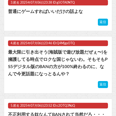
3.
匿名
2025年07月06日23:38 ID:g5OTA0NTQ
普通にゲームすればいいだけの話よな
返信
4.
匿名
2025年07月06日23:46 ID:Q4MjgyOTQ
最大限に引き出そう(海賊版で遊び放題だぜぇ〜)を
擁護してる時点でロクな国じゃないわ。そもそもP
S5デジタル版のBANの方が100%終わるのに、な
んで今更話題になっとるんや？
返信
5.
匿名
2025年07月06日23:52 ID:c2OTQ3NzQ
不正利用する奴なんてBANされて当然だろ・・・