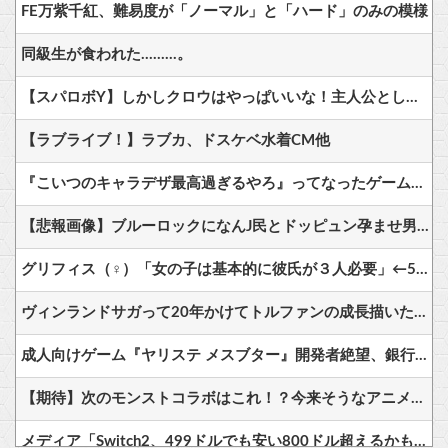
FE万紫千紅、難易度が「ノーマル」と「ハード」のみの模様
同級生が食われた………。
【スパロボY】しかしクロウはやっぱいいな！主人公として魅力的すぎる…！
【ラブライブ！】ラブカ、ドスケベ水着CM他
『こいつのキャラデザ最高過ぎるやろ』ってなったゲームキャラｗｗｗｗ
【悲報画像】ブルーロックになんJ民とドッピュン孕ませ男登場www
グリフィス（♀）「女の子は基本的に彼氏が３人必要」←500万バズwww
ヴィンランドサガって20年かけてトルファンの成長描いたのになんか評価低くね？
成人向けゲーム『ヤリステ メスブター』開発者絶望、銀行がsteamからの入金を拒否→金が入ってなくても売上金額分の納税義務あり
【期待】次のモンストコラボはこれ！？今来そうなアニメが話題に
メディア「Switch2、499ドルでも安い800ドル超えるかも。PS5は直近での値上げ可能性低い」