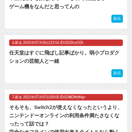
ゲーム機をなんだと思ってんの
返信
6.
匿名
2025年07月06日23:56 ID:I3ODcyODI
任天堂はすぐに飛ばし記事ばかり。弱小プロダク
ションの芸能人と一緒
返信
7.
匿名
2025年07月07日00:00 ID:E0NDMzMg=
そもそも、Switch2が使えなくなったというより、
ニンテンドーオンラインの利用条件満たさなくな
ったって話では？