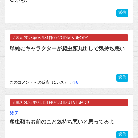
るかも。
返信
7.
匿名
2025年08月31日00:33 ID:k0NDIyODY
単純にキャラクターが爬虫類丸出しで気持ち悪い
返信
このコメントへの反応（1レス）：
※8
8.
匿名
2025年08月31日02:30 ID:U1NTIxMDU
※7
爬虫類もお前のこと気持ち悪いと思ってるよ
返信