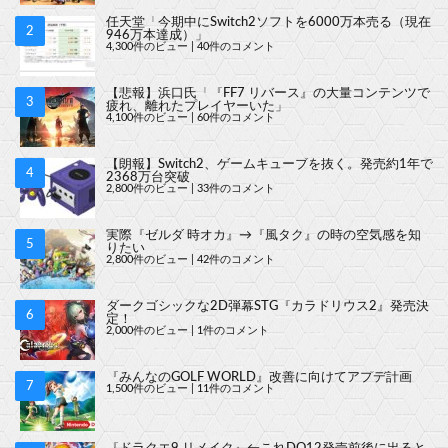
任天堂「今期中にSwitch2ソフトを6000万本売る（現在
946万本達成）」
4,300件のビュー
|
40件のコメント
【悲報】浜口氏「『FF7 リバース』の大量コンテンツで
疲れ、離れたプレイヤーいた」
4,100件のビュー
|
60件のコメント
【朗報】Switch2、ゲームキューブを抜く。発売約1年で
2368万台突破
2,800件のビュー
|
33件のコメント
実際『ゼルダ 時オカ』→『風タク』の時の空気感を知
りたい
2,800件のビュー
|
42件のコメント
ダークゴシックな2D弾幕STG『カラドリウス2』発売決
定！
2,000件のビュー
|
1件のコメント
『みんなのGOLF WORLD』改善に向けてアプデ計画
1,500件のビュー
|
11件のコメント
『ドラクエ9 リメイク』←これDQ12発売前後に出ると