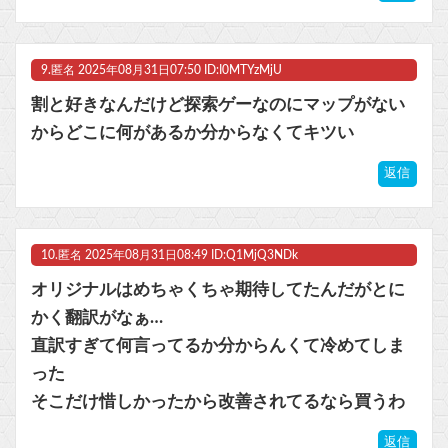
9.
匿名
2025年08月31日07:50 ID:I0MTYzMjU
割と好きなんだけど探索ゲーなのにマップがない
からどこに何があるか分からなくてキツい
返信
10.
匿名
2025年08月31日08:49 ID:Q1MjQ3NDk
オリジナルはめちゃくちゃ期待してたんだがとに
かく翻訳がなぁ…
直訳すぎて何言ってるか分からんくて冷めてしま
った
そこだけ惜しかったから改善されてるなら買うわ
返信