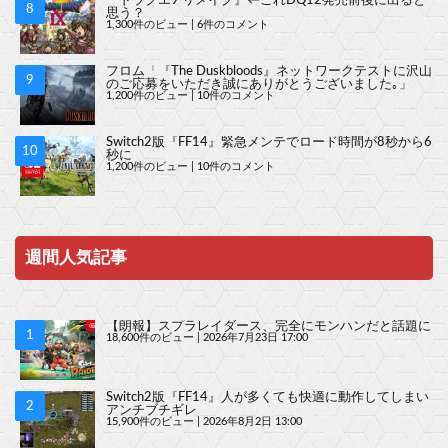
思う？
1,300件のビュー
|
6件のコメント
フロム「『The Duskbloods』ネットワークテストに沢山
のご応募をいただき誠にありがとうございました｡」
1,200件のビュー
|
10件のコメント
Switch2版『FF14』緊急メンテでロード時間が8秒から6
秒に
1,200件のビュー
|
10件のコメント
週間人気記事
【朗報】スプラレイダース、完全にモンハンだと話題に
18,600件のビュー
|
2026年7月23日 17:00
Switch2版『FF14』人が多くても快適に動作してしまい
アンチブチギレ
15,900件のビュー
|
2026年8月2日 13:00