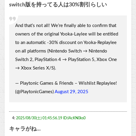
switch版を持ってる人は30%割引らしい
And that’s not all! We’re finally able to confirm that
owners of the original Yooka-Laylee will be entitled
to an automatic -30% discount on Yooka-Replaylee
on all platforms (Nintendo Switch → Nintendo
Switch 2, PlayStation 4 → PlayStation 5, Xbox One
→ Xbox Series X/S).
— Playtonic Games & Friends – Wishlist Replaylee!
(@PlaytonicGames)
August 29, 2025
4:
2025/08/30(土) 01:45:56.19 ID:lAcKN0ks0
キャラがね…