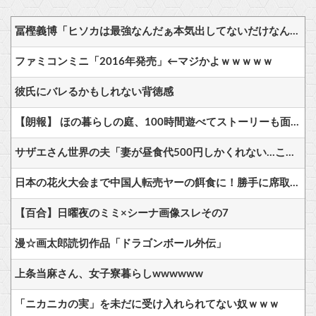
冨樫義博「ヒソカは最強なんだぁ本気出してないだけなんだぁ」←こいつのこの情熱なんなの？
ファミコンミニ「2016年発売」←マジかよｗｗｗｗｗ
彼氏にバレるかもしれない背徳感
【朗報】 ほの暮らしの庭、100時間遊べてストーリーも面白いスタバレの上位互換だとまじで好評
サザエさん世界の夫「妻が昼食代500円しかくれない…この弁当屋、500円で売っている！その上店員さんも美人だ！毎日行こう！」
日本の花火大会まで中国人転売ヤーの餌食に！勝手に席取りビジネスを開始か
【百合】日曜夜のミミ×シーナ画像スレその7
漫☆画太郎読切作品「ドラゴンボール外伝」
上条当麻さん、女子寮暮らしwwwwww
「ニカニカの実」を未だに受け入れられてない奴ｗｗｗ