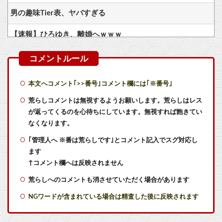
男の趣味Tier表、ヤバすぎる
【速報】ひろゆき、離婚へｗｗｗ
RPGでレベル上げまくってボスも余裕にするやつｗｗｗｗ
【急募】時間潰せるゲーム
本文へコメント｢>>番号｣コメント欄には｢※番号｣
【画像】キャミイの最新フィギュア(188,000円)、ガチで作り込みがエグすぎる
荒らしコメントは無視するようお願いします。荒らしはレス
が返ってくるのを心待ちにしています。無視すれば飽きてい
【艦これ】ひみつの通り道 他
なくなります。
｢管理人へ ※番は荒らしです｣とコメント記入でスグ対応し
1度でいいから任天堂のゲームが流行る時代が到来してほしい
ます
【艦これ】逆に削り時にアホみたいに強いけど削るたびに弱体化するボスとかどうだろう？
↑コメント欄へは反映されません
荒らしへのコメントも消させていただく場合があります
【艦これ】天津風の憂鬱 他
NGワードが含まれている場合は精査した後に反映されます
『ほの暮しの庭』Switch2「2.2万本」 Switch「1.2万」 PS5「集計不能????」←？？？