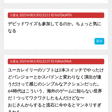
5.
匿名
2025年08月30日22:11 ID:YxODkzMTA
デビッドワイズも参加してるのか。ちょっと気に
なる
返信
6.
匿名
2025年08月30日22:37 ID:YzMzA3MzA
ユーカレイリーのソフトは2本スイッチでやったけ
どバンジョーとかスパドンと変わりなく演出が違
うだけって感じのシンプルなアクションだった。
64時代はこういう、海外のゲームに知らない世界
だ！つってワクワクしたもんだけどな〜
おじさんからすると流石に今やるとマンネリすぎ