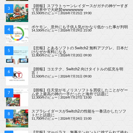
【朗報】スプラトゥーンレイダースがガチの神ゲーすぎ
て世界中で大絶賛wwwwwww
15,500件のビュー
|
2026年7月25日 19:00
ポケモン、意外にも子供人気がかなり低かった事が判明
14,100件のビュー
|
2026年7月29日 21:00
【悲報】とあるソフトの Switch2 無料アプグレ、日本だ
けなぜか有料になる
12,800件のビュー
|
2026年7月20日 09:00
【朗報】コエテク、Switch2 向けタイトルの拡充を明
言！
12,500件のビュー
|
2026年7月31日 09:00
【朗報】任天堂がモノリスソフトを買収したことがゲー
ム史上最高の神の一手だったと海外で話題に
12,300件のビュー
|
2026年7月27日 13:00
スプラレイダースがSwitch2の性能を一番活かしたソフ
トだと話題に
11,700件のビュー
|
2026年7月24日 15:00
【悲報】マーベラス、無事テンセントに捨てられて終わ