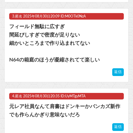
3.
匿名
2025年08月30日20:09 ID:M0OTk0NzA
フィールド無駄に広すぎ
間延びしすぎで密度が足りない
細かいところまで作り込まれてない
N64の箱庭のほうが凝縮されてて楽しい
返信
4.
匿名
2025年08月30日20:35 ID:UyMTgyMTA
元レア社員なんて肩書はドンキーかバンカズ新作
でも作らんかぎり意味ないだろ
返信