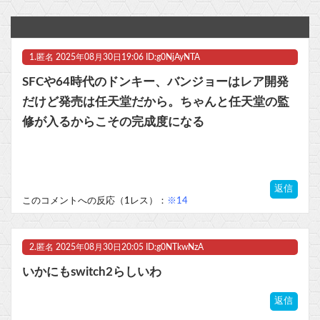
【悲報】「就職氷河期世代が苦しんだのは選り好みしてブルーカラーを選ばなかったから」← この意見にブチギレる人が殺到
【カードキャプターさくら】コトブキヤ「木之本桜 [包囲(シージュ)]コスチュームVer.」フィギュア【彩色原型公開】他
1.
匿名
2025年08月30日19:06 ID:g0NjAyNTA
【最初のトロフィー取るまでやってみた】カワイイけどクセ強なロジックパズル『Is This Seat Taken?』こだわりの強いキャラたちのお気に入りの一席を探してあげよう！
SFCや64時代のドンキー、バンジョーはレア開発
【艦これ】ほい、恐らく世界一需要がないE5-4甲クリア編成
だけど発売は任天堂だから。ちゃんと任天堂の監
修が入るからこその完成度になる
【激安速報】ダイヤモンドの功罪、リアル、ひゃくえむ。などがKindle実質半額になるセール、本日8/9終了！ついに完結、新テニスの王子様などのスポーツ漫画が対象！他
【ラブライブ！】ちゅーとりえらいぶのブレードの電池なんだけど他
返信
マスク 十兆円を失う‥投資家「アメリカ党？バカかコイツw」
このコメントへの反応（1レス）：
※14
ビットコイン再び1600万円へ。ドル円は147円に
2.
匿名
2025年08月30日20:05 ID:g0NTkwNzA
いかにもswitch2らしいわ
Powered by livedoor 相互RSS
返信