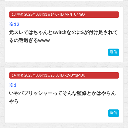
13.
匿名
2025年08月31日14:07 ID:MxNTU4NjQ
※12
元スレではちゃんとswitchなのにSが付け足されて
るの謎過ぎるwww
返信
14.
匿名
2025年08月31日23:50 ID:kzNDY1MDU
※1
いやパブリッシャーってそんな監修とかはやらん
やろ
返信